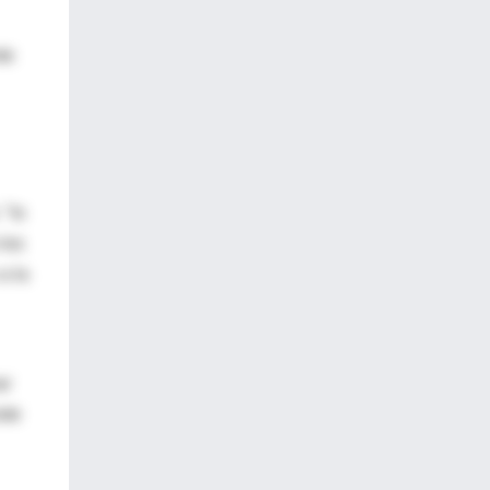
te
 "lo
 los
a la
ar
ste