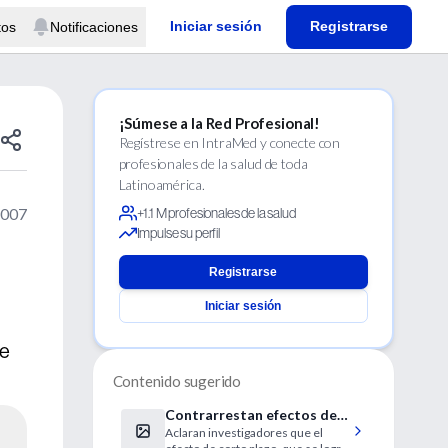
Iniciar sesión
Registrarse
tos
Notificaciones
¡Súmese a la Red Profesional!
Regístrese en IntraMed y conecte con
profesionales de la salud de toda
Latinoamérica.
2007
+1.1 M profesionales de la salud
Impulse su perfil
Registrarse
Iniciar sesión
ue
Contenido sugerido
Contrarrestan efectos del
Aclaran investigadores que el
envejecimiento en la piel