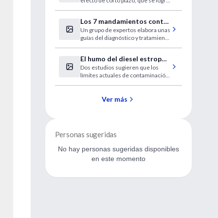
efecto de corto plazo, que se logra
bloqueando la acción de una sola
proteína, no representa una
Los 7 mandamientos contra
fuente de la juventud.
Un grupo de expertos elabora unas
el dolor de espalda
guías del diagnóstico y tratamiento
de la lumbalgia.
El humo del diesel estropea
Dos estudios sugieren que los
los pulmones
límites actuales de contaminación
son demasiado altos.
Ver más
Personas sugeridas
No hay personas sugeridas disponibles
en este momento