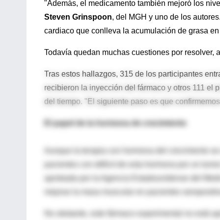
"Además, el medicamento también mejoró los niveles
Steven Grinspoon
, del MGH y uno de los autores.
cardiaco que conlleva la acumulación de grasa en
Todavía quedan muchas cuestiones por resolver, a
Tras estos hallazgos, 315 de los participantes ent
recibieron la inyección del fármaco y otros 111 el
del tiempo. "El siguiente paso es que confirmemos 
El papel de la hormona de crecimiento
Aunque la terapia con hormona del crecimiento se
pacientes con déficit de esta hormona por un tumor 
aprobada por la Agencia Estadounidense del Med
mejorar la masa muscular en pacientes seropositi
No obstante, este fármaco experimental no está a