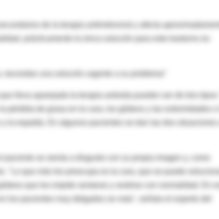
secundarios de la terapia antirretroviral y afecta aproximadamen
lidad, prácticamente la única solución para este trastorno es
r, necesitan una solución urgente a su problema"
ue lleva aparejada la terapia antisida pueden ser de tres tipos:
a pérdida de grasa en la cara, los glúteos y las extremidades o
 la espalda. En algunos pacientes se dan las dos situaciones 
 paciente se sienta a disgusto con su propia imagen y, como
o. "Lo que más les preocupa es la cara, que se puede solucion
 glúteos que les impide sentarse y vestirse con normalidad. En e
n los pacientes muy delgados se nota", señala el experto del