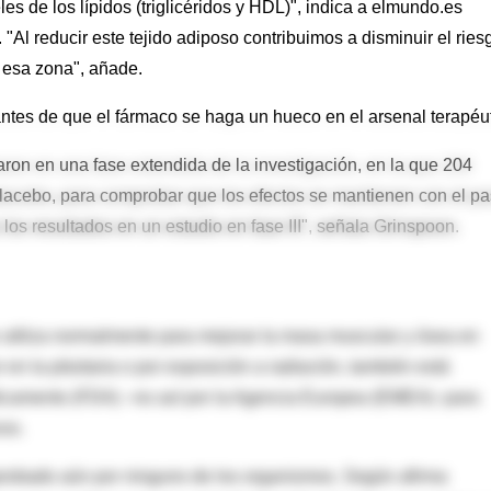
 de los lípidos (triglicéridos y HDL)", indica a elmundo.es
 "Al reducir este tejido adiposo contribuimos a disminuir el ries
 esa zona", añade.
ntes de que el fármaco se haga un hueco en el arsenal terapéu
raron en una fase extendida de la investigación, en la que 204
 placebo, para comprobar que los efectos se mantienen con el p
los resultados en un estudio en fase III", señala Grinspoon.
 utiliza normalmente para mejorar la masa muscular y ósea en
en la pituitaria o por exposición a radiación, también está
icamento (FDA) –no así por la Agencia Europea (EMEA)- para
vos.
probado aún por ninguno de los organismos. Según afirma