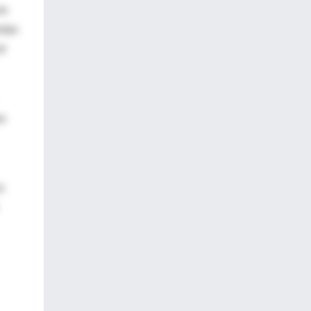
en
nían
el
os
o