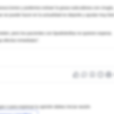
posucciones y podemos extraer la grasa subcutánea con cirugía,
que se puede hacer en la actualidad es deporte y ajustar muy bie
ten, pero los pacientes con lipodistrofias no quieren esperar,
a efectos inmediatos".
as o para expresar tu opinión debes iniciar sesión