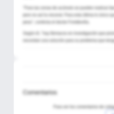
"Para las zonas de acúmulo se pueden realizar li
pero no así la visceral. Para esta última lo único 
peso", continúa el doctor Fontdevilla.
Según él, "hay fármacos en investigación que prome
necesitan una solución para su problema que teng
Comentarios
Para ver los comentarios de coleg