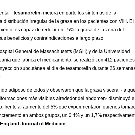
ntal –
tesamorelin
- mejora en parte los síntomas de la
na distribución irregular de la grasa en los pacientes con VIH. El
miento, es capaz de reducir un 15% la grasa de la zona del
s beneficios y contraindicaciones a largo plazo.
 Hospital General de Massachusetts (MGH) y de la Universidad
pañía que fabrica el medicamento, se realizó con 412 pacientes
a inyección subcutánea al día de tesamorelin durante 26 semanas
o.
ejido adiposo de todos y observaron que la grasa visceral -la qu
alformaciones más visibles alrededor del abdomen- disminuyó e
co, frente al aumento del 5% que experimentaron quienes tomar
e incrementó en ambos grupos, un 0,4% y un 1,7% respectivamen
England Journal of Medicine'
.