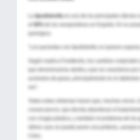
La
lipodistrofia
es uno de los principales efectos 
al
50%
de los seropositivos en España. En la actua
quirúrgica.
"Los pacientes con lipodistrofia no quieren espera
Según explica Fontdevila, los cambios corporales q
que denominamos atrofia y que se caracteriza por l
acúmulos de grasa, principalmente en el abdomen y
vez".
Todos estos síntomas hacen que, muchas veces, el
consecuencia, que decida abandonar el tratamient
con cirugía plástica, y también el problema de los
último caso se puede poner una prótesis, aunque e
Clínic.