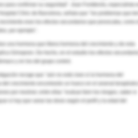
o para confirmar su seguridad". Joan Fontdevila, especialista 
 Hospital Clínic de Barcelona, señala que "los problemas que te
crecimiento eran los efectos secundarios que provocaba, como 
dos, por ejemplo".
ar una hormona que libera hormona del crecimiento y de esta
lica Grinspoon. De hecho, en el estudio los efectos secundari
ármaco y en los del grupo control.
tigación recoge que "aún no está claro si la hormona del
 del crecimiento encontrarán un hueco en el arsenal terapéutic
es por resolver, entre ellas "evaluar bien los riesgos, saber si
ar si hay que variar las dosis según el perfil y la edad del