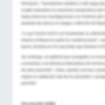
Grinspoon, "necesitamos estudios a más largo plaz
cirugía reparadora en pacientes seropositivos del
hasta ahora las investigaciones con hormona del 
aumento del azúcar en sangre y retención de líqui
"Lo que hemos hecho con tesamorelin es administr
manera evitamos en parte las complicaciones", exp
fueron similares en los pacientes que tomaron el f
Sin embargo, un editorial que acompaña a la inves
crecimiento o los fármacos liberadores de hormona
de estos pacientes". Antes, quedan muchas cuestion
mejora la calidad de vida de los pacientes o averigu
paciente".
Una secuela visible