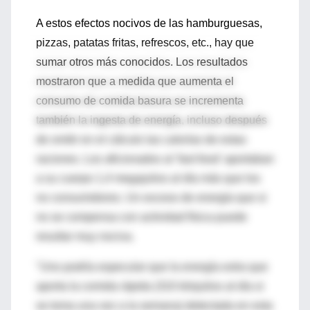
A estos efectos nocivos de las hamburguesas,
pizzas, patatas fritas, refrescos, etc., hay que
sumar otros más conocidos. Los resultados
mostraron que a medida que aumenta el
consumo de comida basura se incrementa
también la ingesta de energía, incluso después
de omitir en el cálculo las calorías de estas
raciones. Los aficionados al 'fast food' aportaban
a su cuerpo 1,4 megajulios al día más que los
no consumidores. Un exceso de energía que si
no se compensa con actividad física puede
resultar muy nociva.
"Uno podría especular que la energía extra que
aporta la comida rápida (310 kilojulios al día si
se toma una vez a la semana) detectada en esta