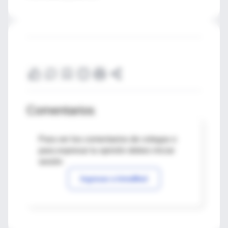
Comentarios
Para ver los comentarios de colegas o
para expresar tu opinión debes iniciar
sesión
Ingresar a IntraMed