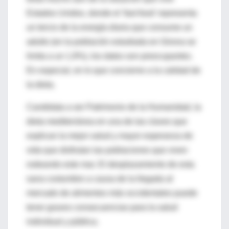
Estados Unidos, donde el 'fast food' representa
un tercio de la energía diaria que consume un
adulto (en la población estudiada en Girona se
limita a un 1,9%), los datos son preocupantes.
En especial, en lo que concierne a la calidad de
la dieta.
Candidata a ser Patrimonio de la Humanidad, la
dieta mediterránea en una de las claves que
explican la mejor salud y mayor esperanza de
vida que disfrutan las poblaciones que viven
rodeando este mar. El desplazamiento de esta
sana costumbre a causa de la llegada al
mercado de alimentos más occidentales puede
tener graves consecuencias para la salud
individual y pública.