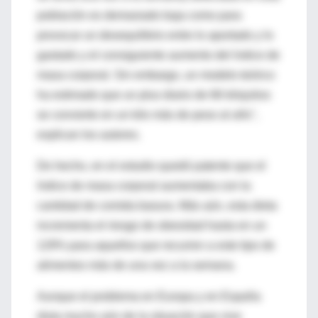
población es demasiado baja como para
provocar un desequilibrio entre lo aportado y lo
gastado y el consiguiente aumento del índice de
masa corporal. Sin embargo, un modelo teórico
ha estimado que un plus diario de 66 kilojulios
se convierte en un kilo más de peso al año",
explican los autores.
De hecho, en el estudio quedó patente que el
índice de masa corporal aumentaba con la
cantidad de comida basura. Más aún, esta dieta
incrementa el riesgo de obesidad hasta en un
129% para aquellos que recurren a este tipo de
alimentos más de una vez a la semana.
Aunque el problema en Europa y en España
dista mucho aún de la situación que vive