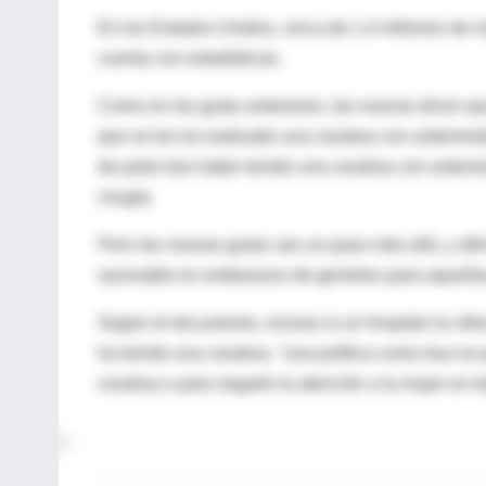
En los Estados Unidos, cerca de 1,4 millones de m
cuenta con estadísticas.
Como en las guías anteriores, las nuevas dicen qu
que se les ha realizado una cesárea con anteriori
de parto tras haber tenido una cesárea con anterior
cirugía.
Pero las nuevas guías van un paso más allá, y af
razonable en embarazos de gemelos para aquellas
Según el documento, incluso si un hospital no ofrec
ha tenido una cesárea, "una política como ésa no p
cesárea o para negarle la atención a la mujer en t