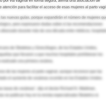
to por vía vaginal en forma segura, afirma una asociación de
atención para facilitar el acceso de esas mujeres al parto vagi
o las nuevas guías, porque expandirán el número de mujeres qu
irúrgico, pero expresaron dudas sobre si las recomendaciones
 afianzado durante más de una década entre médicos, hospital
icano de Obstetras y Ginecólogos, de los Estados Unidos,
quellas que llevaron a que muchos hospitales prohibieran los
a realizado una primera cesárea.
ceso de las mujeres al parto vaginal, aunque reconoce que las
ado el aumento de cesáreas ocurrido en los Estados Unidos.
as tasas de cesáreas", dijo el doctor Richard N. Waldman,
as se publican hoy en la revista especializada Obstetrics &