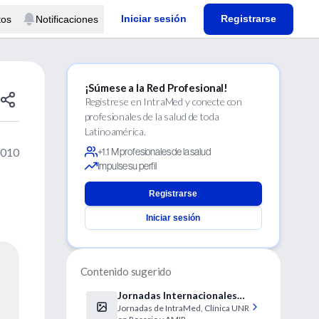
Iniciar sesión
Registrarse
tos
Notificaciones
¡Súmese a la Red Profesional!
Regístrese en IntraMed y conecte con
profesionales de la salud de toda
Latinoamérica.
2010
+1.1 M profesionales de la salud
Impulse su perfil
Registrarse
Iniciar sesión
Contenido sugerido
Jornadas Internacionales
Jornadas de IntraMed, Clínica UNR
de Medicina Interna