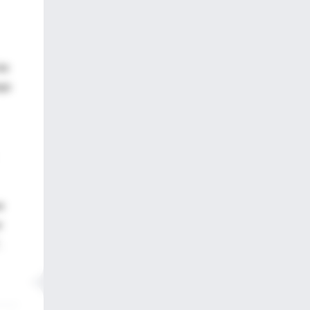
as
ajo
e
r
.