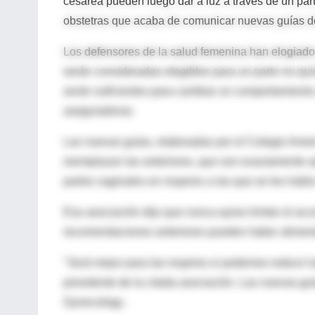
cesárea pueden luego dar a luz a través de un par
obstetras que acaba de comunicar nuevas guías de 
Los defensores de la salud femenina han elogiad
serán consideradas elegibles para un parto no qu
serán suficientes para cambiar un comportamiento
aseguradoras.
Las nuevas guías, elaboradas por el Colegio Amer
reemplazan las anteriores, que son exactamente a
partos vaginales en mujeres a las que se les habí
Esa asociación dijo que nunca quiso limitar el ac
recomendaciones anteriores pueden haber aliment
"Será mejor para las mujeres si podemos reducir l
presidente de la citada asociación. Las nuevas guí
Gynecology .