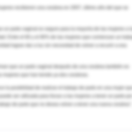
ujeres recibieron una cesárea en 2007, último año del que se
e un parto vaginal es seguro para la mayoría de las mujeres a l
dad. Entre el 60 y el 80% de las mujeres que comienzan un trab
idad logran dar a luz sin necesidad de volver a recurrir a esa
irman que un parto vaginal después de una cesárea también es
 mujeres que han tenido ya dos cesáreas.
e la posibilidad de realizar el trabajo de parto en una mujer qu
uede ser utilizada para forzar a las mujeres a tener un parto po
rabajo de parto que no desea volver a tener una nueva cesárea"