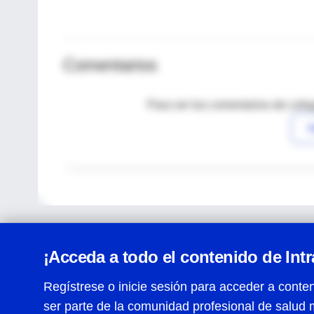
Comentarios
Para ver los comentarios de coleg
I
¡Acceda a todo el contenido de Int
Regístrese o inicie sesión para acceder a conten
ser parte de la comunidad profesional de salud 
Centro de Ayuda