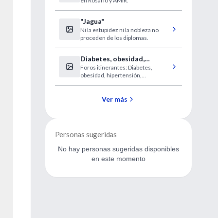
en Rosario y AMIR.
(Rosario)
"Jagua"
Ni la estupidez ni la nobleza no
proceden de los diplomas.
Diabetes, obesidad,
Foros itinerantes: Diabetes,
hipertensión, neuropatía y
obesidad, hipertensión,
pie diabético
neuropatía y pie diabético
Ver más
Personas sugeridas
No hay personas sugeridas disponibles
en este momento