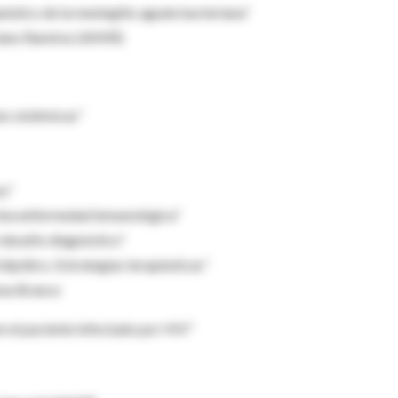
éutico de la meningitis aguda bacteriana”
riano Ramírez (AMIR)
s sistémicas”
oy”
: Una enfermedad inmunológica”
 desafío diagnóstico”
lipídico. Estrategias terapéuticas”
ena Brance
en el paciente infectado por HIV”