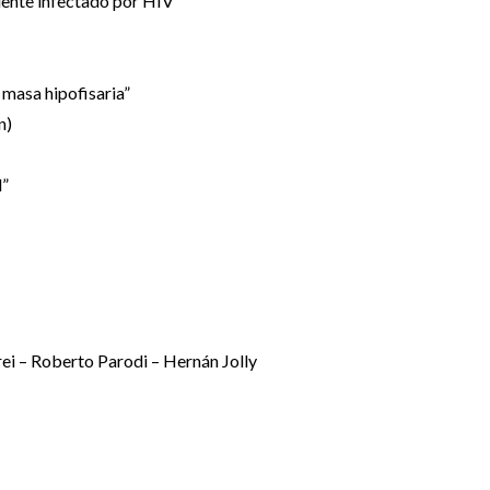
iente infectado por HIV”
 masa hipofisaria”
n)
l”
rei – Roberto Parodi – Hernán Jolly