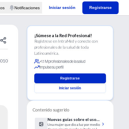
Iniciar sesión
Registrarse
tos
Notificaciones
¡Súmese a la Red Profesional!
Regístrese en IntraMed y conecte con
profesionales de la salud de toda
Latinoamérica.
2010
+1.1 M profesionales de la salud
Impulse su perfil
Registrarse
Iniciar sesión
Contenido sugerido
Nuevas guías sobre el uso
Una mujer que dio a luz por medio
de la cesárea