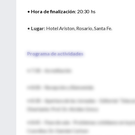
•
Hora de finalización
: 20:30 hs
•
Lugar:
Hotel Ariston, Rosario, Santa Fe.
Programa de actividades
• 7:30 – Acreditación
• 8:00 – Recepción y Bienvenida
• 8:30 – Apertura de las Jornadas – Editorial: “Edu
Disertante: Prof. Dr. Alcides Greca
• 8:45 – Pase de sala - Problemas cotidianos en la prá
Coordina: Dr. Damián Carlson