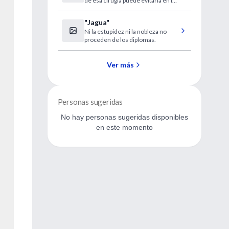
de esa cirugía puede evitarla en los
partos siguientes.
"Jagua"
Ni la estupidez ni la nobleza no
proceden de los diplomas.
Ver más
Personas sugeridas
No hay personas sugeridas disponibles
en este momento