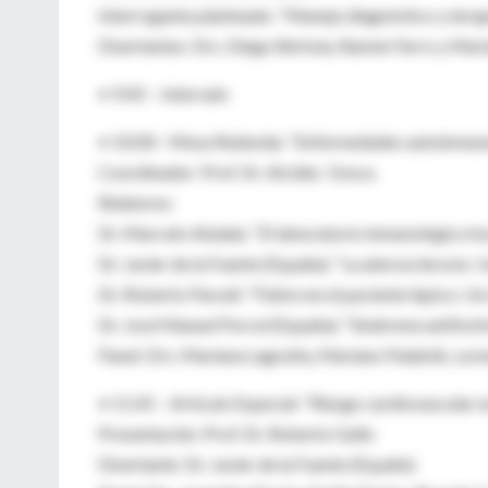
Interrogante planteado: “Manejo diagnóstico y terap
Disertantes: Drs. Diego Bértola, Ramón Ferro y Ma
• 9:45 – Intervalo
• 10:00 - Mesa Redonda: “Enfermedades autoinmune
Coordinador: Prof. Dr. Alcides Greca.
Relatores:
Dr. Marcelo Abdala: “El laboratorio inmunológico h
Dr. Javier de la Fuente (España): “La aterosclerosis
Dr. Roberto Parodi: “Fiebre en el paciente lúpico: Un
Dr. José Manuel Porcel (España): “Síndrome antifosfo
Panel: Drs. Mariana Lagrutta, Mariano Palatnik, Lor
• 11.45 – Artículo Especial: “Riesgo cardiovascular 
Presentación: Prof. Dr. Roberto Gallo
Disertante: Dr. Javier de la Fuente (España)