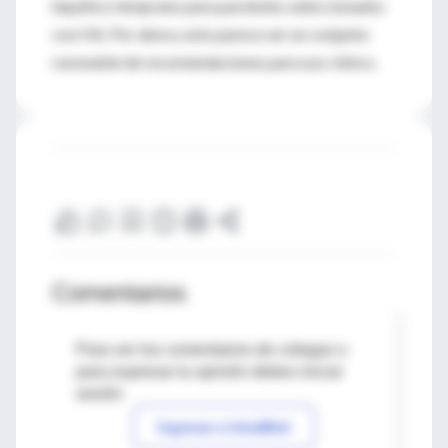
hepático temprano para pacientes seleccionados
con HA. Por ahora, esto parece ser un conjunto
razonable de recomendaciones para uso clínico.
Comentarios
Para ver los comentarios de colegas o
para expresar tu opinión debes iniciar
sesión
Ingresar a IntraMed