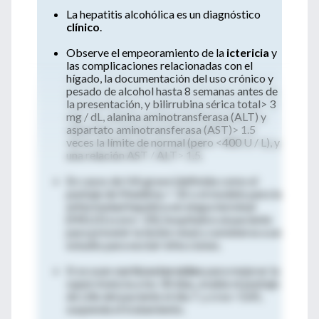
La hepatitis alcohólica es un diagnóstico
clínico
.
Observe el empeoramiento de la
ictericia
y
las complicaciones relacionadas con el
hígado, la documentación del uso crónico y
pesado de alcohol hasta 8 semanas antes de
la presentación, y bilirrubina sérica total> 3
mg / dL, alanina aminotransferasa (ALT) y
aspartato aminotransferasa (AST)> 1.5
veces la límite de normal (pero <400 U / L), y
una relación AST / ALT> 1.5.
En casos de HA grave (definida como el
puntaje de Maddrey = 32 o el modelo para la
enfermedad hepática en etapa terminal
[MELD] score> 20), hospitalice al paciente
para prevenir la lesión renal y someterse a un
estudio para excluir infecciones.
Si se usan
corticosteroides
para mejorar la
supervivencia a los 30 días, evalúe el puntaje
de Lille del paciente el día 7, y si es> 0,45,
suspenda el tratamiento.