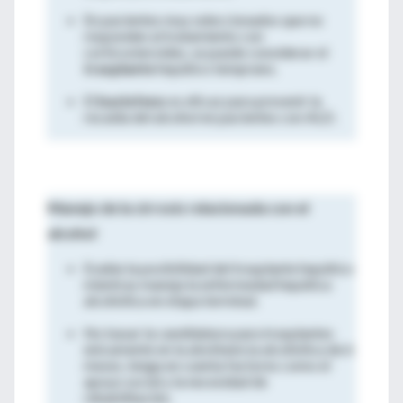
En pacientes muy seleccionados que no
responden al tratamiento con
corticosteroides, se puede considerar el
trasplante
hepático temprano.
El
baclofeno
es eficaz para prevenir la
recaída del alcohol en pacientes con ALD.
Manejo de la cirrosis relacionada con el
alcohol
Evalúe la posibilidad del trasplante hepático
mientras maneja la enfermedad hepática
alcohólica en etapa terminal.
No basar la candidatura para trasplantes
únicamente en la abstinencia alcohólica de 6
meses, tenga en cuenta factores como el
apoyo social y la necesidad de
rehabilitación.