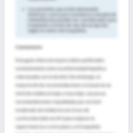
Los pacientes que están demasiado
enfermos como para someterse a terapia de
rehabilitación pueden ser considerados para
trasplante a través de vías de excepción,
según el centro de trasplante.
Comentario
Esta guía clínica incorpora datos publicados
recientemente sobre la enfermedad hepática
relacionada con el alcohol. Sin embargo, la
mayoría de las recomendaciones se basan en un
nivel de evidencia bajo o muy bajo. Las pocas
recomendaciones respaldadas por un nivel
moderado de evidencia son el uso de
corticosteroides en AH para mejorar la
supervivencia a corto plazo y el trasplante