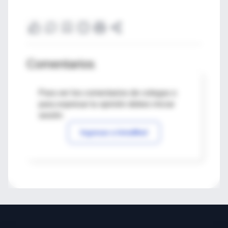
Comentarios
Para ver los comentarios de colegas o
para expresar tu opinión debes iniciar
sesión
Ingresar a IntraMed