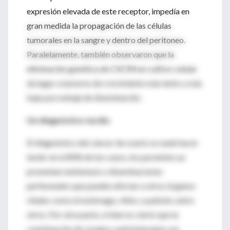
expresión elevada de este receptor, impedía en
gran medida la propagación de las células
tumorales en la sangre y dentro del peritoneo.
Paralelamente, también observaron que la
eliminación genética de CXCR4 en cultivo celular
da lugar a tumores de crecimiento más lento y más
bajo porcentaje de diseminación.
Un diagnóstico tardío
El diagnóstico del cáncer de ovario se suele hacer
tarde: en el 80% de los casos, los pacientes ya
presentan metástasis o diseminaciones
peritoneales que pueden afectar a otros órganos
vitales como el estómago, riñón, o pulmón, entre
otros. Por otra parte, si bien es cierto que la
combinación de cirugía y quimioterapia con