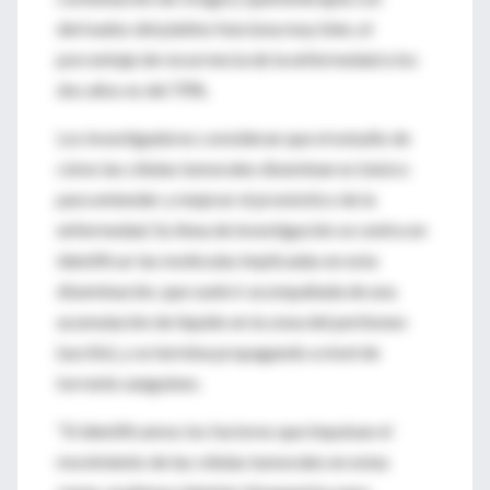
derivados del platino funciona muy bien, el
porcentaje de recurrencia de la enfermedad a los
dos años es del 70%.
Los investigadores consideran que el estudio de
cómo las células tumorales diseminan es básico
para entender y mejorar el pronóstico de la
enfermedad. Su línea de investigación se centra en
identificar las moléculas implicadas en esta
diseminación, que suele ir acompañada de una
acumulación de líquido en la zona del peritoneo
(ascitis), y se termina propagando a nivel de
torrente sanguíneo.
“Si identificamos los factores que impulsan el
movimiento de las células tumorales en estas