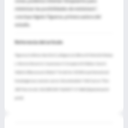
zonas, podemos intentar bloquearlos para
minimizar las posibilidades de metástasis”,
concluye Agnès Figueras, primera autora del
estudio.
Referencia del artículo
Figueras A, Alsina-Sanchís E, Lahiguera A, Abreu M, Muinelo-Romay
L, Moreno-Bueno G, Casanovas O, Graupera M, Matias-Guiu X,
Vidal A, Villanueva A, Viñals F. "A role for CXCR4 in peritoneal and
hematogenous ovarian cancer dissemination". Mol Cancer Ther.
2017 Nov 16. doi: 10.1158/1535-7163.MCT-17-0643. [Epub ahead of
print]