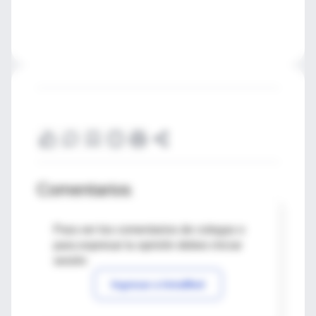
Comentarios
Para ver los comentarios de colegas o
para expresar tu opinión debes iniciar
sesión
Ingresar a IntraMed