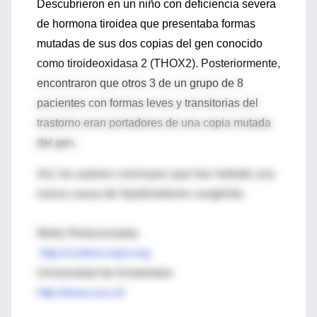
Descubrieron en un niño con deficiencia severa
de hormona tiroidea que presentaba formas
mutadas de sus dos copias del gen conocido
como tiroideoxidasa 2 (THOX2). Posteriormente,
encontraron que otros 3 de un grupo de 8
pacientes con formas leves y transitorias del
trastorno eran portadores de una copia mutada
del gen.
Así, los autores concluyen que han hallado una
nueva causa de hipotiroidismo congénito.
Webs Relacionadas
http://content.nejm.org
Universidad de Amsterdam
http://www.uva.nl/