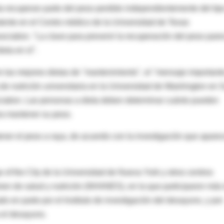
 recuperan parte del peso perdido independientemente del tip
stente en el Centro médico de la Universidad de Texas
ociation. "La clave para prevenir la recuperación del peso pare
eta en sí".
 las mejores dietas de "mantenimiento", el "mensaje important
a de nutrición universitaria en la Universidad de Washington en 
ociation. Las personas a dieta deben determinar cuánto pueden
ra mantener su peso.
ner el peso a raya, de acuerdo con la investigación que apare
 of the City de la Universidad de Nueva York y otros centros
men de salud y nutrición (NHANES), en la que participaron más
o en parte por el Instituto de investigación del desayuno, y por
 el desayuno.