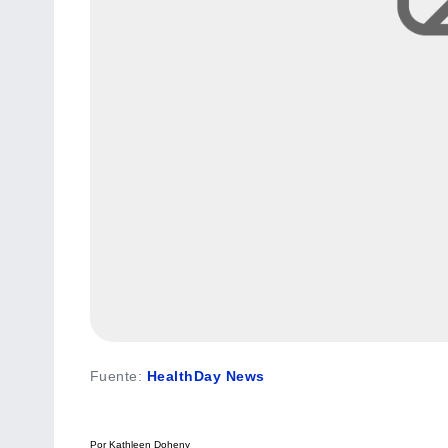
Fuente
:
HealthDay News
Por Kathleen Doheny