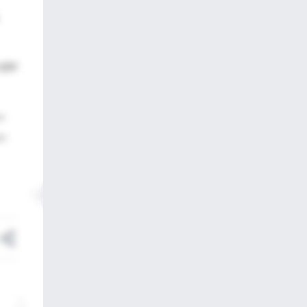
 por
as
er