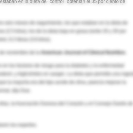
 estaban en la dieta de "control" obtenían el 35 por ciento de
os seis meses de seguimiento, los que estaban en la dieta de
(2.5 kilos), los de la dieta baja en grasa (entre 20 y 30 por
rol, 8.3 libras (3.8 kilos).
 de noviembre de la
American Journal of Clinical Nutrition
.
 en los factores de riesgo para la diabetes y la enfermedad
terol, y triglicéridos en sangre. La dieta que permitía una inges
que la mayoría era del tipo aceite de oliva, parecía mejorar la
rmal, dijo Due.
e ellas, la Asociación Danesa del Corazón y el Consejo Danés d
aron los expertos.