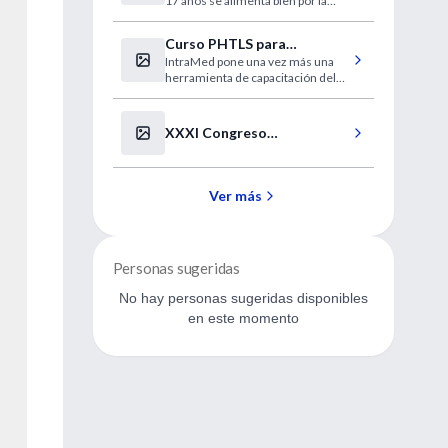
17 años se alimenta bien por la
mañana.
Curso PHTLS para
IntraMed pone una vez más una
estudiantes de medicina
herramienta de capacitación del
más alto nivel. En esta oportunidad
te invitamos a participar en el
curso PHTLS que se dictará los
XXXI Congreso
días 29 y 30 de octubre.
Panamericano de
Gastroenterólogía
Ver más
Personas sugeridas
No hay personas sugeridas disponibles
en este momento