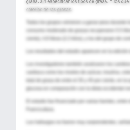
grasa, sin especificar los tipos de grasa. Y los que
calorías de las grasas.
Todos los grupos volvieron a ganar peso durante l
consumo moderado de grasas recuperaron 5.5 libras 
ciento), 4.8 libras (2.2 kilos), y los del grupo de cont
Los resultados del estudio aparecen en la edición
Los investigadores también analizaron los cambios
cardiaca como los niveles de azúcar, insulina, coles
total de grasa de entre el 35 y 45 por ciento, en la 
glucosa en comparación con la dieta occidental no
El estudio fue financiado por varias fuentes, entr
Puercicultura.
Los hallazgos no fueron muy sorprendentes, señal