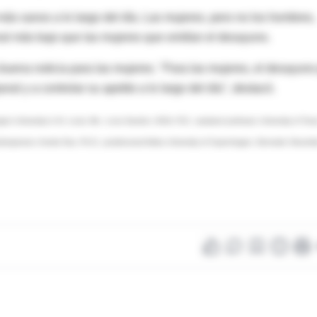
s sanos a lo largo del día. Las mujeres, pero no los hombres,
al más bajo que las mujeres que omitían el desayuno.
uena noticia para las mujeres. "Para las mujeres, el desayuno
al y a controlar su apetito a lo largo del día", destacó.
ton University in St. Louis, Mo.; Lona Sandon, M.Ed. R.D., assistant professor, University of Tex
pokesperson; Anette Due, Ph.D., postdoctoral fellow, University of Copenhagen, Denmark; Novemb