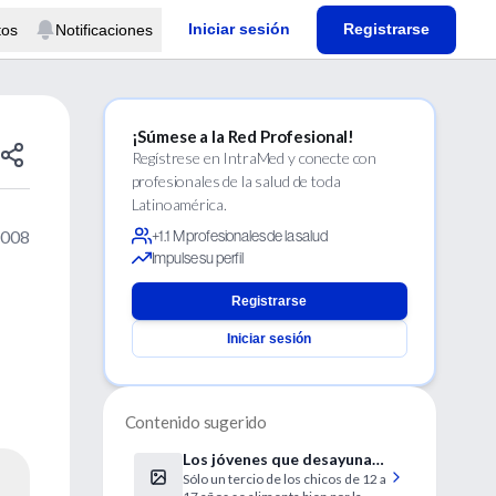
Iniciar sesión
Registrarse
tos
Notificaciones
¡Súmese a la Red Profesional!
Regístrese en IntraMed y conecte con
profesionales de la salud de toda
Latinoamérica.
2008
+1.1 M profesionales de la salud
Impulse su perfil
Registrarse
Iniciar sesión
Contenido sugerido
Los jóvenes que desayunan
Sólo un tercio de los chicos de 12 a
mal rinden menos