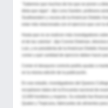
"Sabemos que muchos de los que se ponen a dieta
dieta que sigan", dijo Lona Sandon, profesora asi
Southwestern y vocera de la American Dietetic Ass
estar más relacionada con el ejercicio que con la di
Hasta que no se realicen más investigadores sobre
el de las calorías", dijo Connie Diekman, director
Luis, y ex presidenta de la American Dietetic Ass
comer y qué cantidad de ejercicio deben hacer pa
Comer el desayuno correcto podría ayudar a mante
en la misma edición de la publicación.
En ese estudio, investigadores del Queens College
recopilaron datos de la Encuesta nacional de exa
12,000 hombres y mujeres. Su estudio fue financiad
Quaker y Tropicana, fabricantes de alimentos para