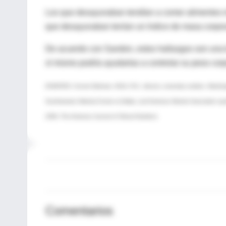
Los que desayunaban tendían a comer alimentos má
que desayunaban tenían un índice de masa corpor
De acuerdo con Sandon, estos hallazgos son una b
sí mismo podría ayudarlas a controlar su peso corpor
(FUENTES: Connie Diekman, M.Ed. R.D., director, university nutrition, Washing
Southwestern Medical Center at Dallas, and American Dietetic Association s
2008, The American Journal of Clinical Nutrition)
Comentarios