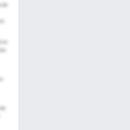
o de
ce
e es
San
ce
 de