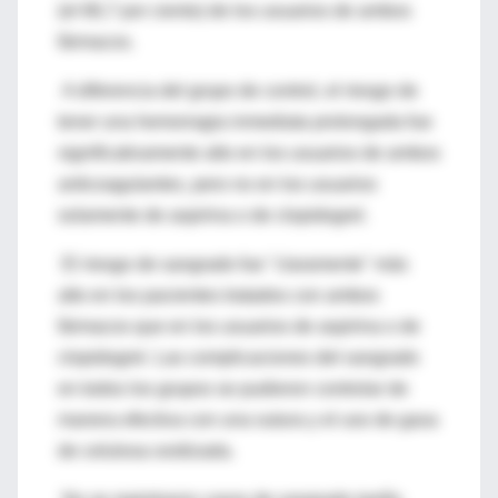
(el 66,7 por ciento) de los usuarios de ambos
fármacos.
A diferencia del grupo de control, el riesgo de
tener una hemorragia inmediata prolongada fue
significativamente alto en los usuarios de ambos
anticoagulantes, pero no en los usuarios
solamente de aspirina o de clopidogrel.
El riesgo de sangrado fue "claramente" más
alto en los pacientes tratados con ambos
fármacos que en los usuarios de aspirina o de
clopidogrel. Las complicaciones del sangrado
en todos los grupos se pudieron controlar de
manera efectiva con una sutura y el uso de gasa
de celulosa oxidizada.