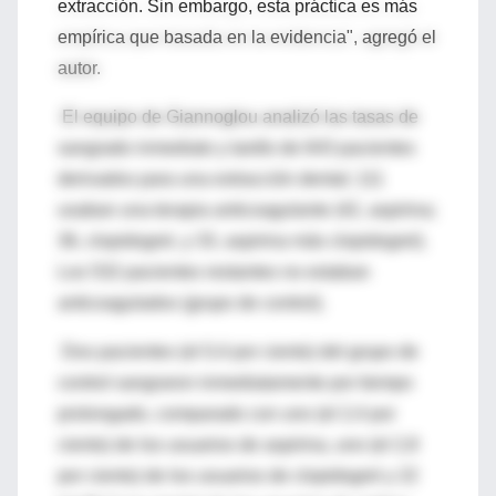
extracción. Sin embargo, esta práctica es más
empírica que basada en la evidencia", agregó el
autor.
El equipo de Giannoglou analizó las tasas de
sangrado inmediato y tardío de 643 pacientes
derivados para una extracción dental; 111
usaban una terapia anticoagulante (42, aspirina;
36, clopidogrel, y 33, aspirina más clopidogrel).
Los 532 pacientes restantes no estaban
anticoagulados (grupo de control).
Dos pacientes (el 0,4 por ciento) del grupo de
control sangraron inmediatamente por tiempo
prolongado, comparado con uno (el 2,4 por
ciento) de los usuarios de aspirina, uno (el 2,8
por ciento) de los usuarios de clopidogrel y 22