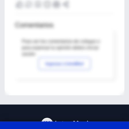
Comentarios
Para ver los comentarios de colegas o
para expresar tu opinión debes iniciar
sesión
Ingresar a IntraMed