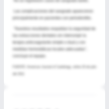
No se registraron casos de sangrado tardío.
Las complicaciones del sangrado aparecieron
principalmente en pacientes con periodontitis.
"Nuestros resultados respaldan la seguridad de
las extracciones dentales sin interrumpir la
terapia anticoagulante simple o dual y con
medidas hemostáticas locales adecuadas",
concluye el equipo.
FUENTE: American Journal of Cardiology, online 25 de julio
del 2011