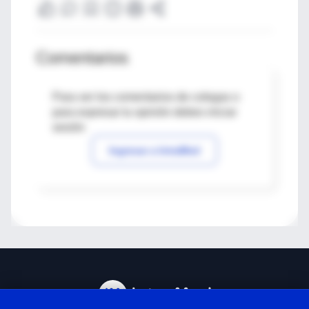
Comentarios
Para ver los comentarios de colegas o
para expresar tu opinión debes iniciar
sesión
Ingresar a IntraMed