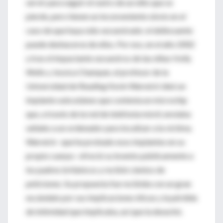
servir para seguir el rastro de un niño que se
pierde, pero tienen un inconveniente obvio en el
caso de que haya sido secuestrado: el delincuente
puede deshacerse de ellos. Por eso, en el año 2002
y tras el impactante secuestros de las niñas Holly
Wells y Jessica Champan, el profesor de la
Universidad de Reading Kevin Warwick ideó un
implante subcutáneo que contenía un microchip
que, a través de la red de telefonía móvil, enviaba
señales a un ordenador para localizar a la víctima.
Warwick -que ha probado esos implantes en su
propio cuerpo- ofreció su invento públicamente a
los padres británicos y recibió cientos de
peticiones. Su propuesta fue recibida con un gran
escándalo por sus implicaciones éticas y la pérdida
de intimidad que implicaba, así que la desechó.