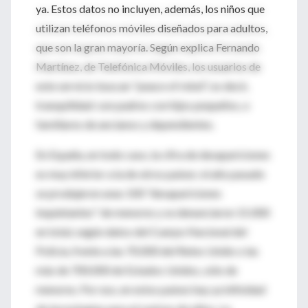
ya. Estos datos no incluyen, además, los niños que
utilizan teléfonos móviles diseñados para adultos,
que son la gran mayoría. Según explica Fernando
Martínez, de Telefónica Móviles, los usuarios de
este servicio buscan "peace of mind", es decir,
tranquilidad: son padres con hijos pequeños, o
familiares de ancianos y dependientes.
En España, en todo caso, la cifra de desapariciones
es muy inferior a la de otros países: el año pasado
se produjeron unas 100 "desapariciones
inquietantes" de menores y se denunciaron 15.000
en total, según datos del Cuerpo Nacional del
Policía, frente a las 70.000 del Reino Unido o las
más de 700.000 de Estados Unidos, sólo de
menores. Por eso, en estos países hay ya infinidad