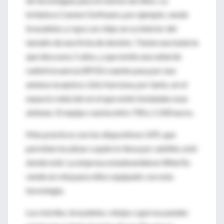
de tecnologías para el rastreo de niños. La
británica Connect Software, por ejemplo, vende
brazaletes y ropa con chips en su interior del
tamaño de una ficha de dominó. Tienen una batería
que dura unos 5 años, y que emite una señal de
radiofrecuencia (RFID) cuando pasa por una
antena receptora. Sólo funciona, por tanto, en el
espacio reducido en el que estén instaladas esas
antenas. El equipo cuesta entre 700 y 1.500 euros.
Más prácticos son los dispositivos GPS, que
permiten localizar a quien lo lleva por satélite, esté
donde esté. La empresa estadounidense Wherify
vende un reloj para niños equipado con esta
tecnología.
Los móviles, brazaletes, relojes o gorras pueden