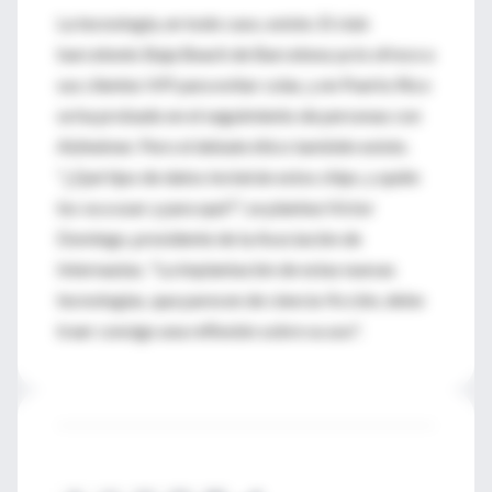
La tecnología, en todo caso, existe. El club
barcelonés Baja Beach de Barcelona ya lo ofrece a
sus clientes VIP para evitar colas, y en Puerto Rico
se ha probado en el seguimiento de personas con
Alzheimer. Pero el debate ético también existe.
"¿Qué tipo de datos incluirán estos chips, y quién
los va a usar y para qué?", se plantea Víctor
Domingo, presidente de la Asociación de
Internautas. "La implantación de estas nuevas
tecnologías, que parecen de ciencia-ficción, debe
traer consigo una reflexión sobre su uso".