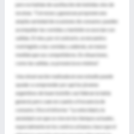
pero no hablan de sustitución de bebidas sino de
escenas. "Cervezas y gaseosas proponen una
amplia variedad de ocasiones de consumo: pueden
acompañar las comidas y también se asocian con
salidas. El vino, por el contrario, se encuentra
restringido a las comidas y además, en menor
medida que sus competidores. En situaciones,
como las salidas, su presencia es mínima".
Una observación realizada en ese estudio puede
ayudar a comprender por qué los jóvenes
argentinos de buen bolsillo casi lideran la tabla
general, pero caen en cuanto a frecuencia de
consumo. Dice el informe: "La velocidad y la
ansiedad con que se vive en los tiempos actuales,
especialmente en los centros urbanos, hace que el