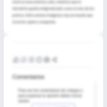
nivel socioeconómico alto, mientras que el
tetrabrik quedó estigmatizado como el vino de los
pobres. Entre ambas imágenes, hay un mundo que
el sector quiere conquistar.
Comentarios
Para ver los comentarios de colegas o
para expresar tu opinión debes iniciar
sesión