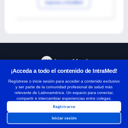
Ingresar a IntraMed
¡Acceda a todo el contenido de IntraMed!
Centro de Ayuda
Regístrese o inicie sesión para acceder a contenido exclusivo
y ser parte de la comunidad profesional de salud más
relevante de Latinoamérica. Un espacio para conectar,
Términos y condiciones
compartir e intercambiar experiencias entre colegas.
| Políticas de privacidad
Registrarse
| Todos los derechos reservados | Copyright 1997-2026
Iniciar sesión