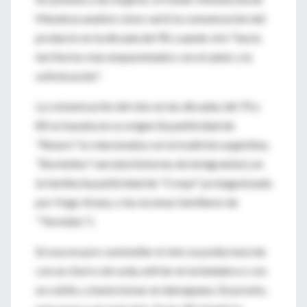
Mendoza analizó cómo varió la comunicación del
producto en la década del 90, cuando viró "hacia
territorios más emparentados con el saber y la
sofisticación".
La comunicación del vino en las décadas del 70 y
80 se basaba en su origen (la publicidad de
"Resero" lo relacionaba con la tradición argentina;
"Bordolino" narraba historias de inmigrantes), en
la familia (la publicidad de "Crespi" protagonizada
por Hugo Arana, o las escenas familiares de
"Termidor").
En esa era pre-sommelier el vino se podía mezclar
con un chorro de soda, enfriar en la heladera o con
un cubito, y hasta tomar en damajuana. De pronto,