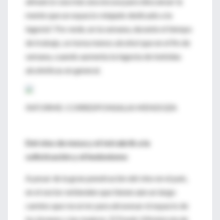
almuerzo sea más una excusa para descansar la
mente que un espacio relajado dedicado a la
ingesta". Por ende, en la semana, durante el tiempo
de trabajo, se toma menos alcohol que en el fin de
semana, cuando aumenta la ingesta de bebidas
alcohólicas en general.
INFORME: CORRESPONSALIA MENDOZA
Del vino de mesa y el tetrabrik a la
sofisticación y el hedonismo
A pesar de la gran penetración del vino en el país,
en el sector entienden que tienen aún un largo
camino que recorrer para atravesar el espacio de
los jóvenes y las mujeres. El Fondo Vitivinícola de