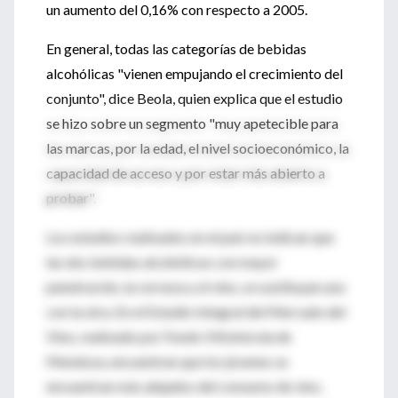
un aumento del 0,16% con respecto a 2005.
En general, todas las categorías de bebidas
alcohólicas "vienen empujando el crecimiento del
conjunto", dice Beola, quien explica que el estudio
se hizo sobre un segmento "muy apetecible para
las marcas, por la edad, el nivel socioeconómico, la
capacidad de acceso y por estar más abierto a
probar".
Los estudios realizados en el país no indican que
las dos bebidas alcohólicas con mayor
penetración, la cerveza y el vino, se sustituyan una
con la otra. En el Estudio Integral del Mercado del
Vino, realizado por Fondo Vitivinícola de
Mendoza, encuentran que los jóvenes se
encuentran más alejados del consumo de vino,