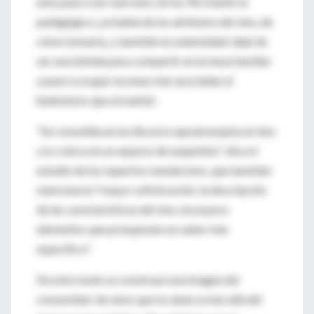
esto pasó a ser mal visto. En los 90, triunfó lo
pedagógico ¿se habla de los atributos del vino, de
cómo tomarlo¿ y también la solemnidad: dejó de
ser una bebida para compartir en la mesa familiar
y pasó a ocupar escenas más asociadas al
hedonismo que al mantel.
"Se consolida así un discurso que jerarquiza al vino
y lo coloca en un espacio de exquisitez", dice el
estudio de los expertos mendocinos, que también
menciona la "mayor sofisticación: la descripción
de las características del vino, incorpora
elementos que presuponen un saber más
específico".
De este modo se construyó una imagen del
consumidor de vinos que no abarca más allá del