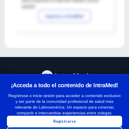
para expresar tu opinión debes iniciar
sesión
Ingresar a IntraMed
¡Acceda a todo el contenido de IntraMed!
Centro de Ayuda
Regístrese o inicie sesión para acceder a contenido exclusivo
y ser parte de la comunidad profesional de salud más
relevante de Latinoamérica. Un espacio para conectar,
Términos y condiciones
compartir e intercambiar experiencias entre colegas.
| Políticas de privacidad
Registrarse
| Todos los derechos reservados | Copyright 1997-2026