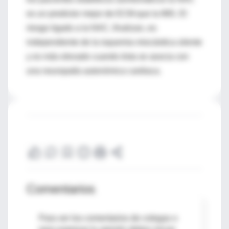
es un predictor mejor de ECM que la IMS. El
riesgo ligado a la NAC, finalizan, es
independiente de la isquemia miocárdica silente
y es más elevado cuando ésta se asocia con
una neuropatía autonómica cardiaca.
Comentarios
Para ver los comentarios de colegas o