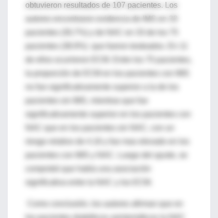
obtuvieron resultados de 107 pacientes. Los
autores encontraron evidencia de IMS en 33
pacientes (30,7%) y de NAC en 33 de los 75
pacientes (38.9%) que fueron testeados. En 11
de ellos ocurrieron ECM. Entre los 75 pacientes,
la proporción de ECM en los pacientes con IMS
no fue significativamente superior a la de los
pacientes sin IMS, mientras que fue
significativamente superior en los pacientes con
NAC que en los pacientes sin NAC, con un
riesgo relativo de 4.16 y fue mas elevado en los
pacientes con IMS y NAC. Luego del ajuste, se
comprobó que había una asociación
significativa entre la NAC y los ECM.
Como conclusión, los autores afirman que en
los pacientes diabéticos asintomáticos la NAC