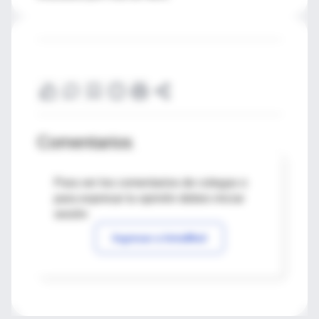
Comentarios
Para ver los comentarios de colegas o
para expresar tu opinión debes iniciar
sesión
Ingresar a IntraMed