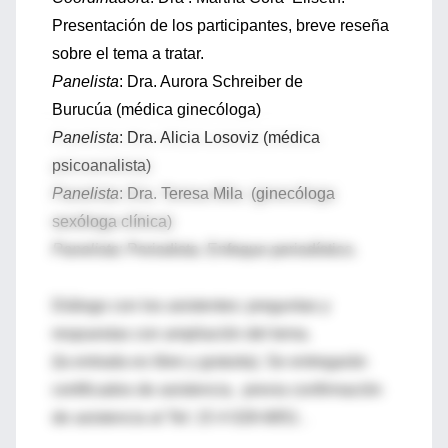
Presentación de los participantes, breve reseña
sobre el tema a tratar.
Panelista
: Dra. Aurora Schreiber de
Burucúa (médica ginecóloga)
Panelista
: Dra. Alicia Losoviz (médica
psicoanalista)
Panelista
: Dra. Teresa Mila (ginecóloga
sexóloga clínica)
Panelista
: Periodista. Enfoque periodístico.
Diálogo con los asistentes: preguntas y
respuestas con ampliación del tema.
(la entrada es libre y gratuita). Se entregarán
certificados de asistencia, previa confirmación
de asistencia al Tel: 15 4 028-6851 .