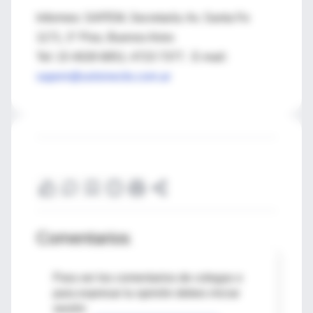
Informes: SAPEM, Secretaría: Av. Santa Fe
1171, 3° Piso, Buenos Aires
Tel: 15 4028 6851; 4723 7377. E-mail:
sapem@uolsinectis.com.ar
Comentarios
Para ver los comentarios de colegas o
para expresar tu opinión debes iniciar
sesión