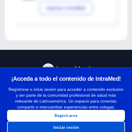
Ingresar a IntraMed
¡Acceda a todo el contenido de IntraMed!
Centro de Ayuda
Regístrese o inicie sesión para acceder a contenido exclusivo
y ser parte de la comunidad profesional de salud más
relevante de Latinoamérica. Un espacio para conectar,
Términos y condiciones
compartir e intercambiar experiencias entre colegas.
| Políticas de privacidad
Registrarse
| Todos los derechos reservados | Copyright 1997-2026
Iniciar sesión