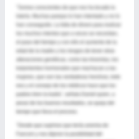
"Somos conscientes de que nos ha tocado la
lotería. Muchas parejas lo han intentado y no lo
han conseguido. La falta de dinero para realizar
los muchos intentos que a veces se necesitan,
el paso del tiempo y con ello el aumento de la
edad de la madre y los riesgos de tener otras
alteraciones genéticas, como las trisomías, los
tratamientos hormonales que machacan a las
mujeres, que son las verdaderas heroínas, todo
eso y el consejo de los médicos hace que los
padres tiren la toalla", señala Daniel quien, a
pesar de los buenos resultados, se queja del
tiempo que lleva el proceso.
"Desde que supimos que tenía anemia de
Fanconi y nos dijeron la posibilidad del