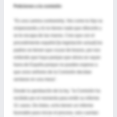
Peticiones a la comisión
"Es una carrera contrarreloj. Ves como tu hija va
empeorando y tú no tienes nada que ofrecerle y
se te escapa de las manos. Creo que con el
procedimiento español [la legislación actual] los
padres se tienen que cruzar de brazos, por eso
entiendo que haya parejas que ahora se vayan
fuera de España porque no puedes esperar a
que unos señores de la Comisión decidan
sentarse en una mesa".
Desde la aprobación de la ley, "la Comisión ha
recibido por el momento para emitir su informe
31 casos. De éstos, ocho tienen un informe
favorable para iniciar el proceso, seis cuentan