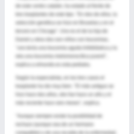
de este centro catalán, ha estado al frente de
tres trasplantes de este tipo. "En dos de ellos, la
selección genética se hizo en Bruselas y en el
tercero en Chicago". Uno es el de la hija de
Daniel y otros dos son niños con leucemias,
"uno tenía una leucemia aguda linfoblástica y la
otra una leucemia mielomonocítica juvenil",
explica a elmundo.es esta pediatra.
Según la especialista, en los tres casos el
trasplante ha ido muy bien. "El más antiguo se
hizo hace dos años, otro fue hace un año y el
más reciente hace seis meses", explica.
"Aunque siempre existe la posibilidad de
rechazo (aunque sea de un hermano
compatible) o de una recaída de la enfermedad,