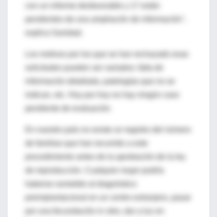
con un informe desfavorable y 17 están
pendientes de una ampliación de información",
explica Sanidad.
Los motivos por los que se han rechazado esas
solicitudes pueden ser variados: falta de
información detallada, patologías que no se
indican, etc. Hoy por hoy no hay ningún caso
pendiente de evaluación.
En nuestro país no existe un registro del número
de familias que han recurrido a este
procedimiento antes de la aprobación de la ley
de reproducción. Cualquier mujer podría
haberse sometido al diagnóstico
preimplantacional en un centro extranjero, pasar
por una fecundación in vitro, dar a luz en