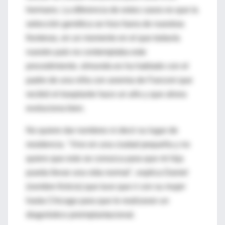
hermano. La diferencia de estos casos es que la
selección genética se hizo fuera de nuestras
fronteras, en un momento en el que todavía
nuestro país no contemplaba este
procedimiento. elmundo.es ha hablado con el
padre de una niña con anemia de Fanconi que
recibió el trasplante hace un año y que ahora
evoluciona bien.
No quiere dar nombres ni decir su lugar de
residencia. "Vivo en una ciudad pequeña y no
quiero que esto se conozca para que mi hija
pueda llevar una vida normal", explica Daniel
(nombre ficticio) que tuvo que ir con su mujer
hasta Chicago para que le realizaran un
diagnóstico preimplantacional.