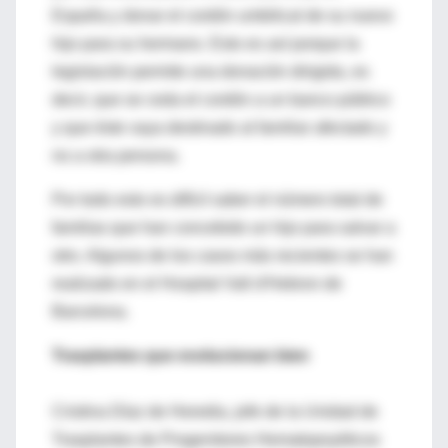
España y donar el cordón umbilical de su nuevo
hijo para su hermano. Esto es así porque la
legislación permite una donación dirigida, es
decir, que se ceda el cordón a un banco público
y que éste vaya destinado al familiar afectado y
no a otra persona.
Por todo esto es difícil saber el número total de
familias que han concebido un hijo para salvar a
otro. Algunos de los casos más recientes se han
realizado en el Hospital Vall d'Hebron de
Barcelona.
Trasplantes que evolucionan bien
Cristina Díaz de Heredia, jefe de la Unidad de
Trasplantes de Progenitores Hematopoyéticos