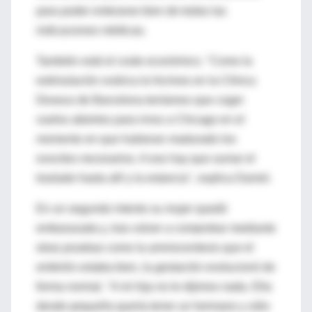
para poder enterarse bien de todas las
indicaciones médicas.
También está el coste económico. "Como la
estimulación ovárica la hicimos en la Clínica
Dexeus de Barcelona teníamos que coger
vuelos abiertos para irnos a Chicago en el
momento en que hubieran madurado los
ovocitos necesarios. A eso hay que sumar el
traslado hasta allí y la estancia", explica Daniel.
En un segundo intento su mujer quedó
embarazada y, tras volver a comprobar mediante
otras pruebas como la amniocentesis que el
embrión estaba bien, la gestación evolucionó de
forma normal. "A mi hija no le dijimos nada. Ella
desde pequeña quería tener un hermano y sólo