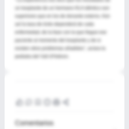
un trasplante de un hermano HLA idéntico son
superiores que en los de donante externo. Aún
así la tasa de éxito dependerá de cada
enfermedad, de la fase con la que llegue ese
paciente al momento del trasplante y de si
existen otros problemas añadidos", aclara la
pediatra del Vall d'Hebron.
Comentarios