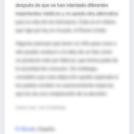
después de que se han intentado diferentes
tratamientos médicos y no queda otra alternativa
para la vida de los hermanos. Este es el criterio
que rige por ley en mi país, el Reino Unido.
Algunos piensan que tener un niño para curar a
otro puede conducir a la idea de un hijo como
un producto más por fabricar, que forma parte de
la sociedad de consumo. Sin embargo,
considero que esta objección queda superada si
los padres reciben un asesoramiento especial,
que les da una comprensión de la decisión.
Graeme Laurie - Univ. de Edimburgo
El Mundo
, España