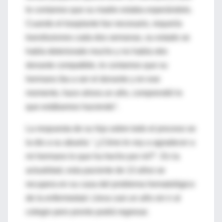
le contamos que su madre estaba esperándolo.
Cuando el trasplante fue necesario, requería
transfusiones cada dos semanas, su estado se
había deteriorado mucho y no había otro
donante compatible, le contamos que su
hermano iba a ser el donante y en ese
momento, hace ahora un año, comprendió lo
que estábamos haciendo".
La respuesta de su hija sobre todo el proceso se
la dio a su abuela: "¿Cómo le voy a agradecer a
mi hermano lo que ha hecho por mí?". En la
actualidad, esta paciente de 13 años se
recupera en su casa del problema hematológico
de la enfermedad. Lleva casi un año sin ir al
colegio pero pronto podrá regresar.