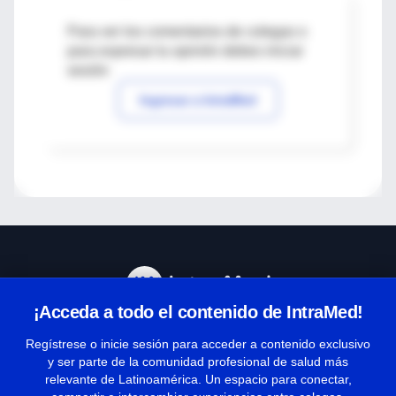
Para ver los comentarios de colegas o
para expresar tu opinión debes iniciar
sesión
Ingresar a IntraMed
¡Acceda a todo el contenido de IntraMed!
Centro de Ayuda
Regístrese o inicie sesión para acceder a contenido exclusivo
y ser parte de la comunidad profesional de salud más
relevante de Latinoamérica. Un espacio para conectar,
Términos y condiciones