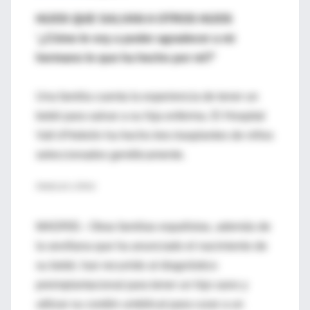
HIJOS QUE SALVAN A OTROS HIJOS
'¿Cómo le voy a poder agradecer a mi
hermano lo que ha hecho por mí?'
Una familia cuenta la experiencia de tener un
bebé para salvar a su hija enferma. El Hospital
Vall d'Hebrón ha hecho tres trasplantes de niños
seleccionados genéticamente.
ÁNGELES LÓPEZ
MADRID.- Otras familias españolas, además de
la sevillana que ha anunciado el nacimiento de
su bebé, han recurrido al diagnóstico
preimplantacional para tener un hijo sano y
utilizar su cordón umbilical para curar a un