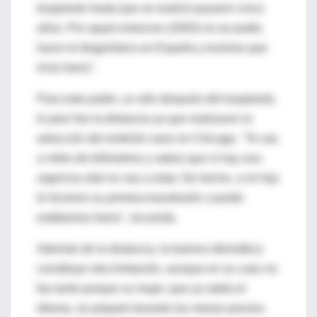
trasplante hasta que se realizó pasaron cinco
años. Por aquel entonces (2003) no se podía
hacer el diagnóstico en España y tuvimos que
irnos fuera".
Para este padre, un año después del trasplante,
lo peor fue la distancia ya que realizaron la
selección del embrión sano en Chicago. "Te vas
a miles de kilómetros y sabes que si hay una
urgencia vital no vas a estar. De hecho, a mi hija
le hicieron su primera transfusión cuando
estábamos fuera", recuerda.
Además de la distancia, la barrera idiomática
constituye otra limitación, aunque en su caso no
fue tanto porque su mujer, que ya sabía el
idioma, se preparó durante los meses previos