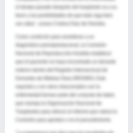
el tiempo pasado después del trasplante va a su
favor y las posibilidades de que todo siga bien
son altas", aclara Cristina Díaz de Heredia.
Como condición para someterse a un
diagnóstico preimplantacional, la Comisión
Nacional de Reproducción Asistida establece
que el paciente no haya encontrado un donante
externo dentro del Registro Internacional de
Donantes de Médula Ósea (REDMO). Este
requisito y con otros relacionados con la
enfermedad forman parte del conjunto de datos
que maneja la Organización Nacional de
Trasplantes para ofrecer el informe que valora la
Comisión para aprobar o no el procedimiento.
"La experiencia nos dice que los resultados de