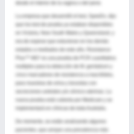
desde el interior de la vagina o del pene.
La empresa que desarrolló el test, SpeeDx, dijo
que los test de prueba ya estaban disponibles
en Victoria, New South Wales y Queensland, y
era de esperar que estuvieran en los demás
estados a mediados de este año. Resistance
Plus™ MG* es una prueba de PCR cuantitativa
multiplex para la detección de M. genitalium y
cinco marcadores de resistencia a macrólidos,
para muestras de orina y torundas con
secreciones uretrales y/o cérvico-uterinas. La
nueva prueba está cubierta por Medicare y se
implementará en clínicas de toda Australia.
De momento, se están analizando algunos
pacientes, que arrojan una prevalencia más