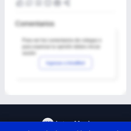
Comentarios
Para ver los comentarios de colegas o
para expresar tu opinión debes iniciar
sesión
Ingresar a IntraMed