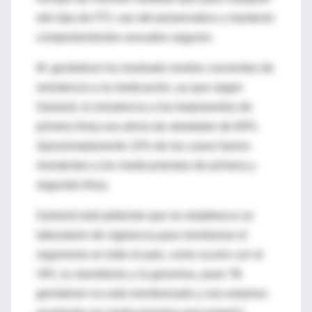
otro tipo de ITS: uso del preservativo y mantener
comportamientos sexuales seguros.
M. genitalium ha mostrado niveles crecientes de
resistencia a la medicación, ya que según
Garland, la resistencia a los tratamientos de
primera línea era ahora de alrededor de 60%.
Aproximadamente 10% de los casos fueron
resistentes a los medicamentos de primera y
segunda línea.
Garland está pidiendo que se establezca un
laboratorio de vigilancia para monitorear el
organismo en todo el país, como ocurre con el
VIH, la clamidiosis y la gonorrea, pues “M.
genitalium no está monitorizado y nos estamos