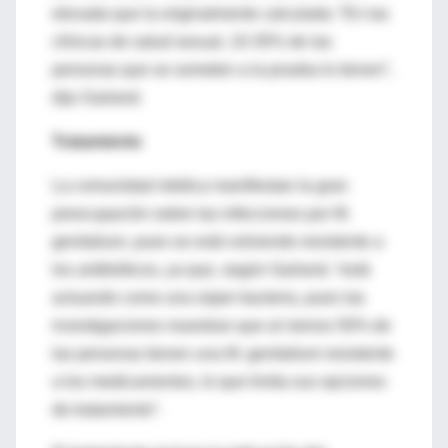
elevada que la originalmente calculada: “En las
clínicas de salud sexual, 10-35% de las
personas que se someten a la prueba lo tienen”,
dijo Garland.
Tratamiento
La comunidad médica manifiestan la gran
preocupación sobre las infecciones por M.
genitalium, pues se está volviendo resistente a
los antibióticos, ya que, según Garland, “está
actuando como una súper bacteria, pues las
investigaciones muestran que al menos 50% de
las personas tienen una M. genitalium resistente
a los medicamentos, lo que limita sus opciones
de tratamiento”.