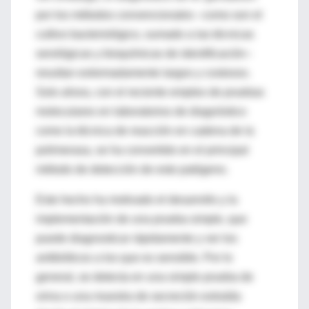
por los métodos convencionales –como son el
cultivo bacteriológico, sumado a las técnicas
serológicas y bioquímicas de identificación–
resultan extremadamente largos y costosos.
Solo ahora, con el reciente empleo de pruebas
moleculares en laboratorios de diagnóstico
como la técnica de reacción en cadena de la
polimerasa, se ha convertido en el principal
método de detección de este patógeno.
Este hecho ha motivado el desarrollo y la
implementación de una prueba simple, que
puede diagnosticar rápidamente y ver los
antibióticos a los que es sensible. Por lo
general, se detecta en una simple prueba de
orina o una muestra de secreción extraída