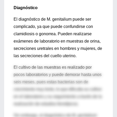
Diagnóstico
El diagnóstico de M. genitalium puede ser
complicado, ya que puede confundirse con
clamidiosis o gonorrea. Pueden realizarse
exámenes de laboratorio en muestras de orina,
secreciones uretrales en hombres y mujeres, de
las secreciones del cuello uterino.
El cultivo de las muestras es realizado por
pocos laboratorios y puede demorar hasta unos
seis meses, pues estas bacterias son de
crecimiento muy lento, lo que dificulta su cultivo
en el laboratorio y su seguimiento a través de la
realización de estudios fenotípicos.
Sin embargo, el diagnóstico de M. genitalium