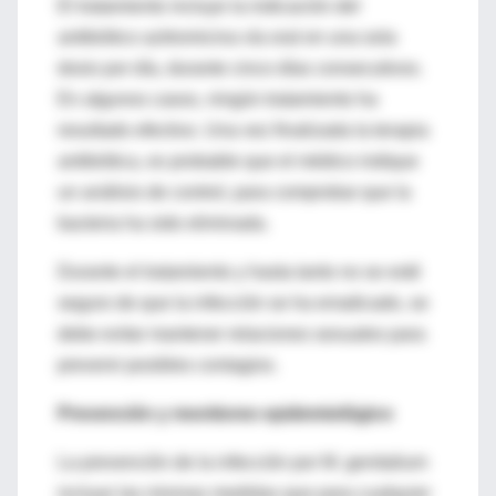
El tratamiento incluye la indicación del
antibiótico azitromicina vía oral en una sola
dosis por día, durante cinco días consecutivos.
En algunos casos, ningún tratamiento ha
resultado efectivo. Una vez finalizada la terapia
antibiótica, es probable que el médico indique
un análisis de control, para comprobar que la
bacteria ha sido eliminada.
Durante el tratamiento y hasta tanto no se esté
seguro de que la infección se ha erradicado, se
debe evitar mantener relaciones sexuales para
prevenir posibles contagios.
Prevención y monitoreo epidemiológico
La prevención de la infección por M. genitalium
incluye las mismas medidas que para cualquier