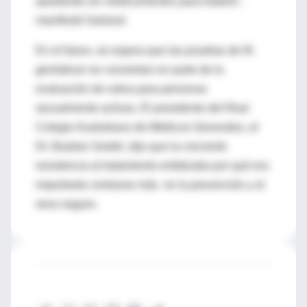
quedando sin medicamentos para tratarlo”,
manifestó Garland.
En el futuro, se espera que las pruebas de M.
genitalium se conviertan en parte de la
evaluación de rutina para personas
sexualmente activas. El presidente del Real
Colegio Australiano de Médicos Generales, el
Dr. Bastian Seidel, dijo que la creciente
resistencia al tratamiento enfatizaba por qué era
importante centrarse más en la prevención y el
sexo seguro.