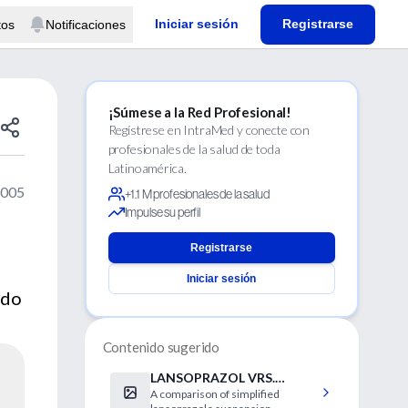
Iniciar sesión
Registrarse
tos
Notificaciones
¡Súmese a la Red Profesional!
Regístrese en IntraMed y conecte con
profesionales de la salud de toda
Latinoamérica.
2005
+1.1 M profesionales de la salud
Impulse su perfil
Registrarse
Iniciar sesión
ndo
Contenido sugerido
LANSOPRAZOL VRS.
A comparison of simplified
PANTOPRAZOL