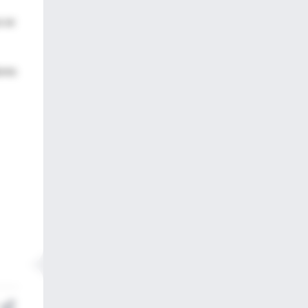
s se
ores