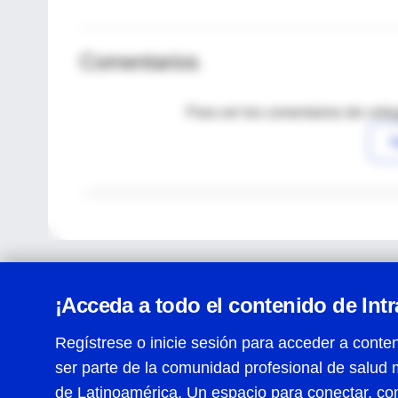
Comentarios
Para ver los comentarios de coleg
I
¡Acceda a todo el contenido de Int
Regístrese o inicie sesión para acceder a conten
ser parte de la comunidad profesional de salud 
Centro de Ayuda
de Latinoamérica. Un espacio para conectar, co