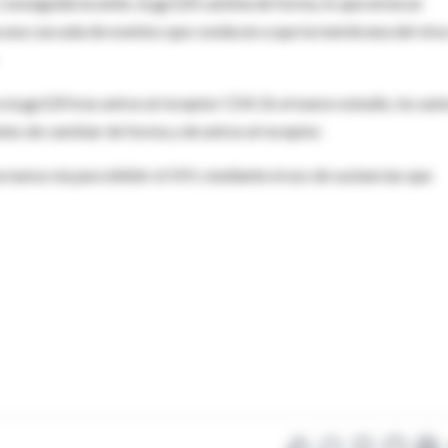
 conseguida la unión, la gp120 cambia de forma, lo que envía un
na una cascada de eventos que conducen a que la membrana del viru
 la gp120 tras unirse al receptor CD4. En el nuevo estudio, los aut
ntes de cambiar de forma y de unirse al receptor.
na nueva vía para inhibir el VIH, mediante el uso de sustancias que