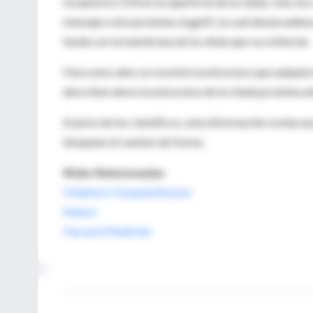
receptores CD4 en la superficie de la célula. Una vez
mensaje a otra proteína, la gp41, la cual desencade
funda con la membrana de la célula que va a infectar.
Hace unos años se resolvió la estructura que adquiera
describen ahora la estructura de la citada proteína a
A juicio de los científicos, esta información revela u
bloqueen el cambio de forma.
Webs Relacionadas
Children's Hospital Boston
Nature
Harvard Medicine