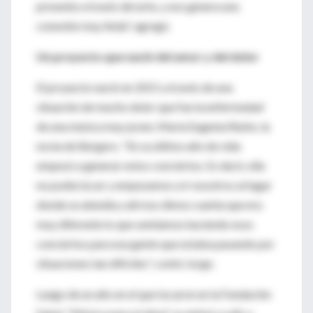
presente a través del arte, y eso genera una
conexión muy linda", agregó.
Un proyecto que nació del amor y del dolor
El proyecto nació en 2011 a través de una
situación de mucho dolor que fue la enfermedad
de una música muy joven, María Eugenia Rubio, la
novia de Bergero. "En su último año de vida
empezó a generar estos conciertos. Es decir, ella
no podía tocar y empezamos a ir nosotros al lugar
donde se atendía y ahí nos dimos cuenta que era
muy diferente lo que sentíamos haciendo esos
conciertos para esa gente que estaba pasando por
situaciones tan difíciles", contó Jorge.
Luego de un año en el que tocaron en la Fundación