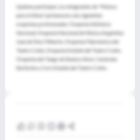
Quiénes participan. Los integrantes de "Música
para el Alma" pertenecen a las siguientes
orquestas profesionales: Orquesta Sinfónica
Nacional, Orquesta Nacional de Música Argentina
Juan de Dios Filiberto, Orquesta Filarmónica del
Teatro Colón, Orquesta Estable del Teatro Colón,
Orquesta del Tango de Buenos Aires, Camerata
Bariloche y Coro Estable del Teatro Colón..