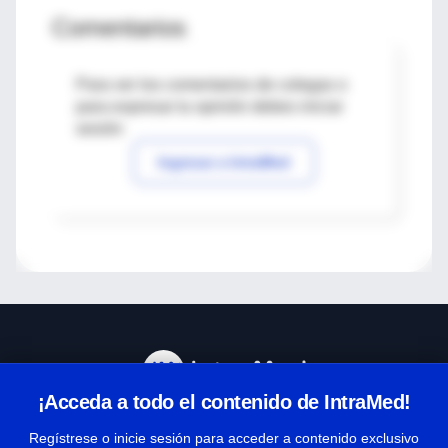
Comentarios
Para ver los comentarios de colegas o
para expresar tu opinión debes iniciar
sesión
Ingresar a IntraMed
¡Acceda a todo el contenido de IntraMed!
Centro de Ayuda
Regístrese o inicie sesión para acceder a contenido exclusivo