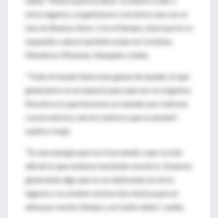
Salud, "Música para el alma" se animó a salir a
otros lugares y organizaron conciertos una vez al
mes en Buenos Aires. Con el tiempo, el proyecto se
expandió y ahora también están en Córdoba,
Mendoza, Misiones, Neuquén y Salta.
"Todo el mundo tiene esas ganas de ayudar, lo que
generamos es un espacio para que eso se organice.
Nosotros lo que hacemos es mandar por mail una
convocatoria y van los músicos que se anotan",
explica Jorge.
"Es una energía que nos trasciende y que va más
allá de lo que estamos haciendo nosotros. Estamos
generando algo que se va replicando en otros
lugares y va a haber mucha más música para el
alma por mucho tiempo y en todos lados", sueña.