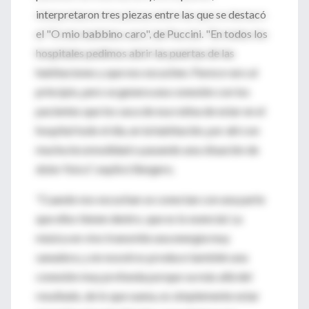
interpretaron tres piezas entre las que se destacó
el "O mio babbino caro", de Puccini. "En todos los
hospitales pedimos abrir las puertas de las
habitaciones y que nos escuchen. Parece raro al
principio, pero se genera una conexión con los
pacientes que los saca de esa rutina de estar en el
hospital todo el día, en la habitación, por ahí con
mucha incomodidad o pasando una situación de
dolor físico", explicó Bergero.
"Cuando nos escuchan se conectan con una parte
que ellos tienen dentro, que es lo esencial. La
música en vivo transmite una energía muy
sanadora, y en nosotros produce también una
conexión muy profunda porque va más allá del
resultado, de lo que suena, es simplemente estar