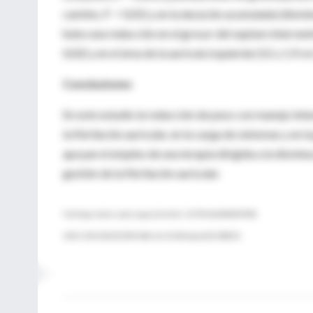
cambio, P = 0,01) y en la duración acumulada (dism
hubo una reducción en el grosor del septum interventr
0,02) y en el área de la aurícula izquierda (3,5 y 1,9 cm
Conclusiones
En este estudio la reducción de peso con manejo inte
la fibrilación auricular, en la carga de síntomas y e
apoyan el empleo de una terapia dirigida a la disminu
gestión de la fibrilación auricular.
Trial Registration anzctr.org.au Identifier: ACTRN12610000497000
JAMA. 2013;310(19):2050-2060. doi:10.1001/jama.2013.280521