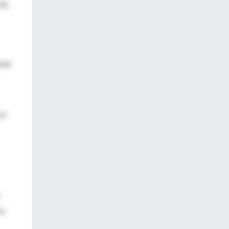
l).
omas
el
 y