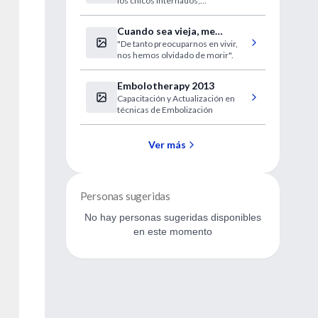
los chicos internados;
interpretaron melodías clásicas e
infantiles; conocé el proyecto
Cuando sea vieja, me
solidario que nació hace 2 años
"De tanto preocuparnos en vivir,
moriré
nos hemos olvidado de morir".
Embolotherapy 2013
Capacitación y Actualización en
técnicas de Embolización
Ver más
Personas sugeridas
No hay personas sugeridas disponibles
en este momento