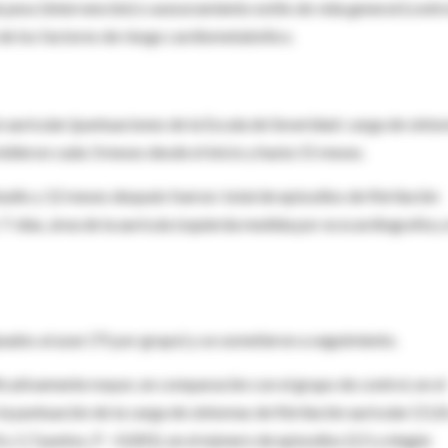
 peso (intervención) o asesoramiento estilo de vida general (contro
e los factores de riesgo cardiometabólico.
n auricular (puntuaciones de la Escala de Severidad: carga de sínt
midieron cada 3 meses desde el inicio y hasta 15 meses.
tudio y 12 meses después fueron: total de episodios de fibrilación
-días, área de la aurícula izquierda medida por ecocardiografía y 
ados al azar (75 por grupo) y se sometieron a seguimiento.
icativamente mayor, en comparación con el grupo de control, en el
la puntuación de la carga de síntomas de fibrilación auricular (11,8
y 1,7 puntos, P <0,001), en el número de episodios (2,5 y ningún