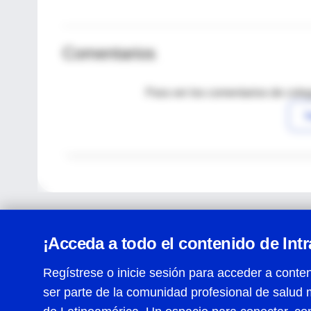
Comentarios
Para ver los comentarios de coleg
I
¡Acceda a todo el contenido de Int
Regístrese o inicie sesión para acceder a conten
ser parte de la comunidad profesional de salud 
Centro de Ayuda