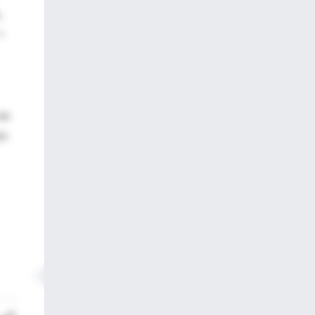
,
=
 en
os