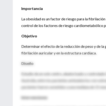
Importancia
La obesidad es un factor de riesgo para la fibrilación
control de los factores de riesgo cardiometabólico pue
Objetivo
Determinar el efecto de la reducción de peso y de la 
fibrilación auricular y en la estructura cardíaca.
Diseño
Estudio de un solo centro, aleatorizado y controlado
Australia, entre los pacientes ambulatorios con sobr
pacientes fueron sometidos a una mediana de 15 mes
Intervenciones