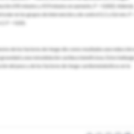
inución 692 minutos y 419 minutos en aumento, P = 0,002). Además
icular en los grupos de intervención y de control (1,1 y 0,6 mm, P 
 2, P = 0,02).
nsivo de los factores de riesgo dio como resultados una reducción
n la gravedad y una remodelación cardiaca beneficiosa. Estos hallazg
ción del peso y de los factores de riesgo cardiometabólicos en la