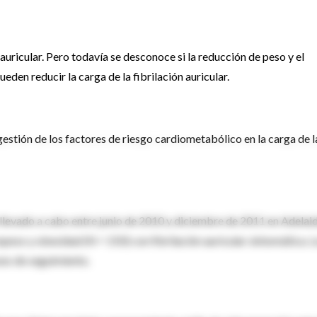
 auricular. Pero todavía se desconoce si la reducción de peso y el
den reducir la carga de la fibrilación auricular.
gestión de los factores de riesgo cardiometabólico en la carga de l
 llevado a cabo entre junio de 2010 y diciembre de 2011 en Adelaid
epeso y obesidad (N = 150) con fibrilación auricular sintomática. 
es de seguimiento.