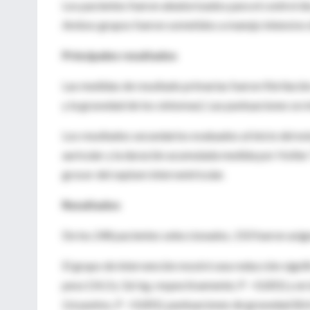
Los pacientes fueron aleatorizados para el control de
Ambos grupos fueron sometidos a manejo intensivo d
Principales resultados
Las medidas de resultado primarias fueron fibrilació
y la gravedad de los síntomas). Las puntuaciones se 
Los resultados secundarios evaluados al inicio del es
auricular y la duración acumulada medida por Holter 7
grosor del septum interventricular.
Resultados
De los 248 pacientes seleccionados, 150 fueron asign
El grupo de intervención mostró una reducción signif
peso (14,3 y 3,6 kg, respectivamente; P <0,001) y en 
2,6 puntos, P <0,001), puntuaciones de gravedad (8,4 