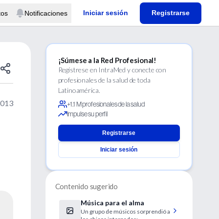
Iniciar sesión
Registrarse
tos
Notificaciones
¡Súmese a la Red Profesional!
Regístrese en IntraMed y conecte con
profesionales de la salud de toda
Latinoamérica.
2013
+1.1 M profesionales de la salud
Impulse su perfil
Registrarse
Iniciar sesión
Contenido sugerido
Música para el alma
Un grupo de músicos sorprendió a