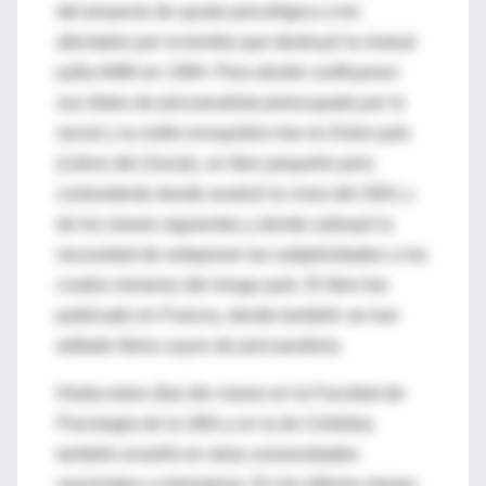
del proyecto de ayuda psicológica a los
afectados por la bomba que destruyó la mutual
judía AMIA en 1994. Pero donde confluyeron
sus dotes de psicoanalista preocupada por lo
social y su estilo ensayístico fue en Dolor país
(Libros del Zorzal), un libro pequeño pero
contundente donde analizó la crisis del 2001 y
de los meses siguientes y donde subrayó la
necesidad de anteponer las subjetividades a los
crudos números del riesgo país. El libro fue
publicado en Francia, donde también se han
editado libros suyos de psicoanálisis.
Hasta estos días dio clases en la Facultad de
Psicología de la UBA y en la de Córdoba;
también enseñó en otras universidades
nacionales y extranjeras. En los últimos meses