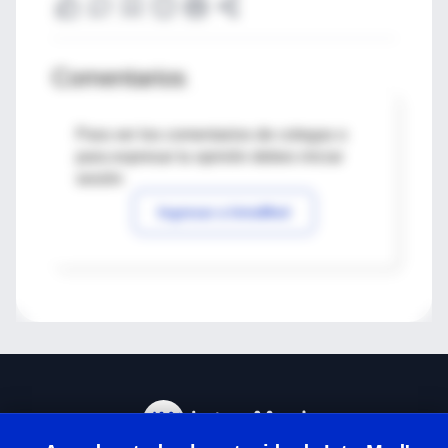
Comentarios
Para ver los comentarios de colegas o
para expresar tu opinión debes iniciar
sesión
Ingresar a IntraMed