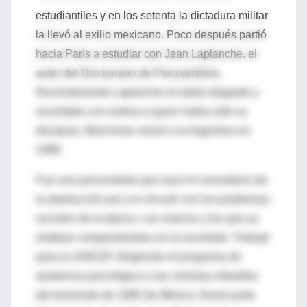
estudiantiles y en los setenta la dictadura militar
la llevó al exilio mexicano. Poco después partió
hacia París a estudiar con Jean Laplanche, el
autor del Diccionario de Psicoanálisis.
Recientemente Laplanche la había elogiado y
recordaba con estima a quien había sido su
discípula. Bleichmar volvió a la Argentina en
1986.
Fue una psiconalista que sacó el consultorio de
la abstracción psi y lo vinculó con los problemas
sociales de la época. Los nuevos y los que ya
estaban compenetrados en la sociedad. Trabajó
para la UNICEF dirigiendo el programa de
asistencia psicológica a las víctimas infantiles
del terremoto de 1985 de México; formó parte