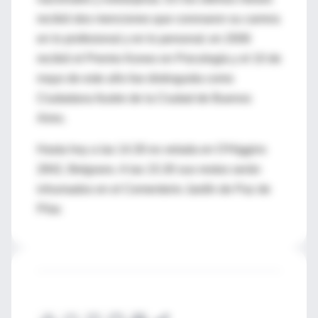
recibió dos menciones que coronaron su carrera
en lo profesional y en lo personal; en 2006
recibió el Premio Konex en Psicología y el 10 de
mayo de este año fue distinguida como
Ciudadana Ilustre de la Ciudad de Buenos
Aires.
Hasta hoy a las 14.30 es velada en O'Higgins
2842, Belgrano. A las 15.30 sus restos serán
inhumados en el Cementerio Jardín de Paz de
Pilar.