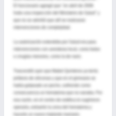
El funcionario agregó que "en abril de 2008
hubo una inspección del Ministerio de Salud" y
que no se advirtió que allí se realizaran
intervenciones de complejidad.
La autorización extendida por Salud era para
intervenciones con anestesia local, como botox
o cirugías menores, como la de nariz.
Trascendió ayer que Mabel Quinteros ya tenía
prótesis de siliconas y que en el gimnasio se
había golpeado un pecho, sufriendo como
consecuencia un hematoma que no sanaba. Por
esa razón, en el centro de estética le sugirieron
operarla, extraerle la zona del hematoma y
hacerle un nuevo implante mamario.