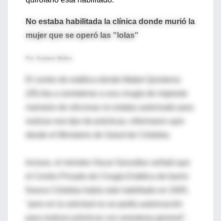
No estaba habilitada la clínica donde murió la
mujer que se operó las "lolas"
Por: Gustavo Molina
El centro de estética donde Mabel Quinteros
(35) iba a someterse a una cirugía de implante
mamario de siliconas no estaba autorizado para
realizar ese tipo de prácticas, informaron ayer
desde el Ministerio de Salud de Córdoba.
Incluso, el ministro Oscar González señaló que
el Centro Privado de Cirugía Estética de barrio
Nueva Córdoba había sido habilitado en 2005,
"pero en la solicitud no se pedía autorización
para realizar prácticas con anestesia general".