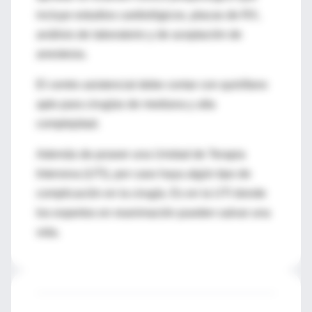
incluye estudios cardiológicos, placas de RX,
análisis de laboratorio y de aceptación de
anestesia.
El centro asistencial debe contar con quirófano
apto para cirugías de mediana y alta
complejidad.
Además de poseer una Unidad de Terapia
Intensiva (UTI), por caso haya algún tipo de
complicación en la cirugía. Es en la UTI donde
los expertos en reanimación pueden salvar una
vida.