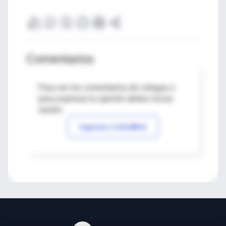
Comentarios
Para ver los comentarios de colegas o
para expresar tu opinión debes iniciar
sesión
Ingresar a IntraMed