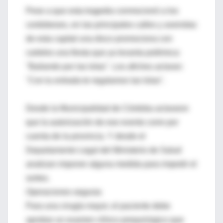
Pese a que esta tragedia conmocionó a los
cordobeses, en las principales calles y avenidas
de esta capital una disco promociona con
carteles una fiesta que ya levanta polémica:
"Bailando por las lolas". Los afiches aclaran:
"Con tu entrada te regalamos las lolas".
Desde la Municipalidad de Córdoba aclararon
que la autorización de ese evento corre por
cuenta de la provincia. Y desde el
Departamento Legal del Ministerio de Salud
analizan imponer alguna medida para impedir el
sorteo.
Operaciones seguras
Para una cirugía mayor, el paciente debe
aprobar un examen clínico prequirúrgico que