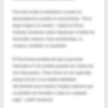
Pero tras recibir la anestesia, la joven se
descompensó y perdió el conocimiento. "No le
llegó oxígeno al cerebro", explicó el fiscal
Gustavo Sandoval, quien imputó por el delito de
homicidio culposo a dos anestesistas, un
cirujano y también un ayudante.
El fiscal tiene pruebas de que la paciente
internada el 3 de octubre pasado fue víctima de
una mala praxis. "Esta clínica se vio superada
porque de por sí no estaba habilitada
oficialmente para realizar cirugías mayores que
no pueden ser llevadas a cabo en cualquier
lugar", confió Sandoval.