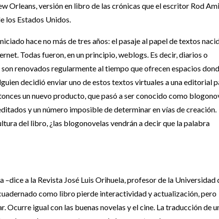
New Orleans, versión en libro de las crónicas que el escritor Rod Am
de los Estados Unidos.
ciado hace no más de tres años: el pasaje al papel de textos naci
rnet. Todas fueron, en un principio, weblogs. Es decir, diarios o
os son renovados regularmente al tiempo que ofrecen espacios don
guien decidió enviar uno de estos textos virtuales a una editorial 
 entonces un nuevo producto, que pasó a ser conocido como blogono
ditados y un número imposible de determinar en vías de creación.
ltura del libro, ¿las blogonovelas vendrán a decir que la palabra
ita –dice a la Revista José Luis Orihuela, profesor de la Universidad
uadernado como libro pierde interactividad y actualización, pero
r. Ocurre igual con las buenas novelas y el cine. La traducción de u