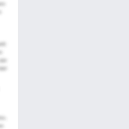
ara
s
ell;
es
 que
aquí
tos,
es