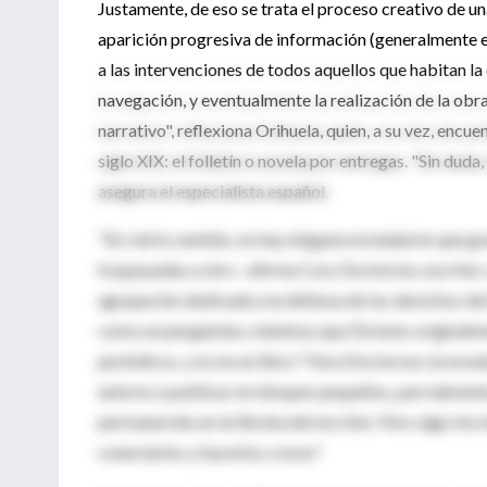
Justamente, de eso se trata el proceso creativo de un
aparición progresiva de información (generalmente e
a las intervenciones de todos aquellos que habitan la
navegación, y eventualmente la realización de la obr
narrativo", reflexiona Orihuela, quien, a su vez, encu
siglo XIX: el folletín o novela por entregas. "Sin dud
asegura el especialista español.
"En cierto sentido, no hay ninguna novedad en que gr
traspasadas a otro –afirma Cory Doctorow, escritor 
agrupación dedicada a la defensa de los derechos del
como un pergamino, mientras que Dickens originalmen
periódicos, y no en un libro." Para Doctorow, la nove
autores a publicar en bloques pequeños, parcialmen
permanecido en la libreta del escritor. Pero algo incr
conectarlos y hacerlos crecer."