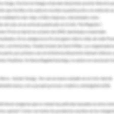
os blogs, Doctorow integra el jurado del primer premio literario p
sitio que facilita a los autores noveles la publicación y la venta de su
n realidad lo más viejo: el libro impreso, reinventado como
 de Lulu, en un artículo publicado en el sitio The Register (
oker Prize se lanzó en octubre de 2005, destinada a materiales
sultados. En la categoría no ficcion ganó Julie & Julia, de Julie Pow
st, y en historieta, Totally boned, de Zach Miller. Los organizador
a parte, por primera vez en la historia del premio Samuel Johnson,
los finalistas. Se llama Bagdad burning y su autora es una joven ir
 libros –insiste Young–. No son un nuevo estadio en el ciclo vital de
tamente nueva, con su propio proceso creativo y emergente estilo
el blook aseguran que se vienen las películas basadas en estos tex
iasmo, quizás? Como con todos los productos nacidos en los márgen