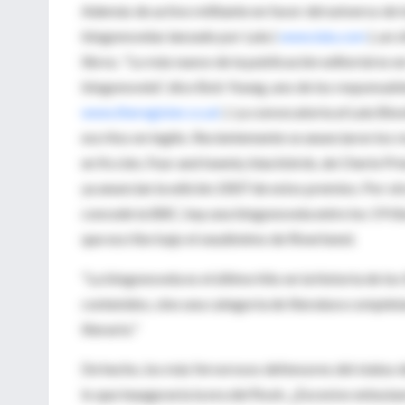
Además de activo militante en favor del universo de l
blogonovelas lanzado por Lulu (
www.lulu.com
), un 
libros. "Lo más nuevo de la publicación editorial es e
blogonovela", dice Bob Young, uno de los responsables
www.theregister.co.uk
). La convocatoria al Lulu Blo
escritos en inglés. Recientemente se anunciaron los re
en ficción, Four and twenty blackbirds, de Cherie Prie
ya anuncian la edición 2007 de estos premios. Por otr
concede la BBC, hay una blogonovela entre los 19 títu
que escribe bajo el seudónimo de Riverbend.
"La blogonovela es el último hito en la historia de los
contenidos, sino una categoría de literatura comple
literario."
De hecho, los más fervorosos defensores del status d
lo que inauguraría la era del flook. ¿Excesivo entus