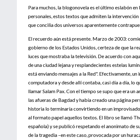
Para muchos, la blogonovela es el último eslabón en 
personales, estos textos que admiten la intervención
que concilia dos universos aparentemente contrapuest
El recuerdo aún está presente. Marzo de 2003: comien
gobierno de los Estados Unidos, certeza de que la re
luces que mostraba la televisión. De acuerdo con aque
de una ciudad lejana y resplandecientes estelas lumi
está enviando mensajes a la Red". Efectivamente, un
computadora y desde allí contaba, casi día a día, lo 
llamar Salam Pax. Con el tiempo se supo que era un a
las afueras de Bagdad y había creado una página per
historia lo terminaría convirtiendo en un improvisado
al formato papel aquellos textos. El libro se llamó T
española) y se publicó respetando el anonimato de su a
de la tragedia –en este caso, provocada por un hurac