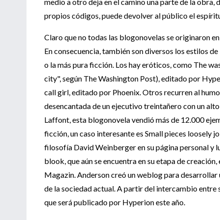
medio a otro deja en el camino una parte de la obra, d
propios códigos, puede devolver al público el espíritu 
Claro que no todas las blogonovelas se originaron en 
En consecuencia, también son diversos los estilos de 
o la más pura ficción. Los hay eróticos, como The wash
city", según The Washington Post), editado por Hyper
call girl, editado por Phoenix. Otros recurren al hum
desencantada de un ejecutivo treintañero con un alto 
Laffont, esta blogonovela vendió más de 12.000 ejemp
ficción, un caso interesante es Small pieces loosely j
filosofía David Weinberger en su página personal y lu
blook, que aún se encuentra en su etapa de creación,
Magazin. Anderson creó un weblog para desarrollar u
de la sociedad actual. A partir del intercambio entre s
que será publicado por Hyperion este año.