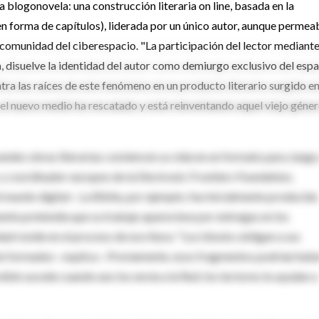
a blogonovela: una construcción literaria on line, basada en la
n forma de capítulos), liderada por un único autor, aunque permea
 comunidad del ciberespacio. "La participación del lector mediante
a, disuelve la identidad del autor como demiurgo exclusivo del esp
entra las raíces de este fenómeno en un producto literario surgido en
a, el nuevo medio ha rescatado y está reinventando aquel viejo géner
andes obras literarias comiencen su vida en un formato para, luego,
y coordinador europeo de la Electronic Frontiers Foundation,
 mundo digital–. La Biblia, por ejemplo, fue inicialmente producida
te pretendía que su trabajo apareciese por entregas en los
dad reside en el proceso de escritura: "Los blooks obligan a sus
te formados –explica–. Previamente, esos fragmentos podrían hab
eíble sucede cuando uno los envía a la Red; los lectores te ayudan a