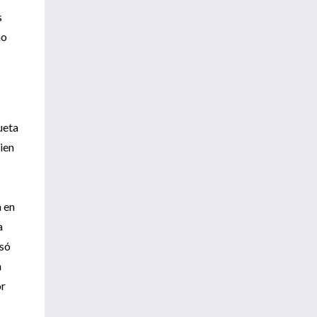
s
no
ueta
ien
a en
a
asó
n
or