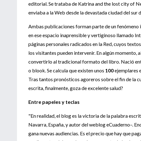
editorial. Se trataba de Katrina and the lost city of 
enviaba a la Web desde la devastada ciudad del sur 
Ambas publicaciones forman parte de un fenómeno ini
en ese espacio inaprensible y vertiginoso llamado Inte
páginas personales radicados en la Red, cuyos text
los visitantes pueden intervenir. En algún momento, al
convertirlo al tradicional formato del libro. Nació
o blook. Se calcula que existen unos
100
ejemplares e
Tras tantos pronósticos agoreros sobre el fin de la cu
escrita, finalmente, goza de excelente salud?
Entre papeles y teclas
"En realidad, el blog es la victoria de la palabra escr
Navarra, España, y autor del weblog eCuaderno–. Enc
gana nuevas audiencias. Es el precio que hay que paga