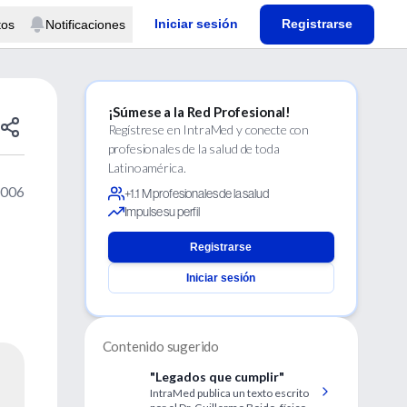
Iniciar sesión
Registrarse
tos
Notificaciones
¡Súmese a la Red Profesional!
Regístrese en IntraMed y conecte con
profesionales de la salud de toda
Latinoamérica.
2006
+1.1 M profesionales de la salud
Impulse su perfil
Registrarse
Iniciar sesión
Contenido sugerido
"Legados que cumplir"
IntraMed publica un texto escrito