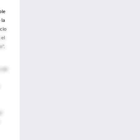
ble
 la
acio
 el
o",
 ser
er