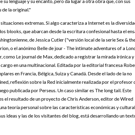
e su lenguaje y su encanto, pero da lugar a otra obra que, con sus
de la original."
situaciones extremas. Si algo caracteriza a Internet es la diversida
los blooks, que abarcan desde la escritura confesional hasta el en
ingtonienne, de Jessica Cutler ("versión local de la serie Sex & th
ion, o el anónimo Belle de jour - The intimate adventures of a Lo
or, como Le journal de Max, dedicado a registrar la mirada irónica y
cargo en una multinacional. Editada por la editorial francesa Robe
lares en Francia, Bélgica, Suiza y Canadá. Desde el lado de la no
oined, reflexión sobre la Red inicialmente realizada por el profesor 
ego publicada por Perseus. Un caso similar es The long tail. Este
 es el resultado de un proyecto de Chris Anderson, editor de Wired
na teoría personal sobre las características económicas y cultura
us ideas y las de los visitantes del blog, está desarrollando un text