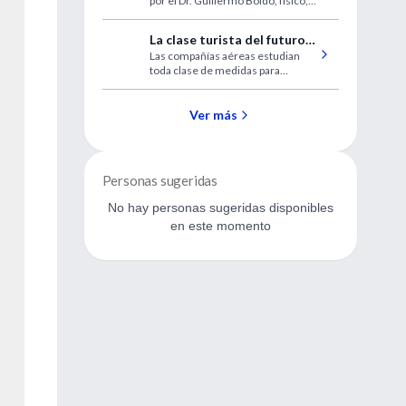
por el Dr. Guillermo Boido, físico,
epistemólogo e historiador de la
ciencia, en homenaje al Dr.
La clase turista del futuro
Gregorio Weinberg, gran
Las compañías aéreas estudian
llevaría pasajeros parados
pensador y humanista argentino,
toda clase de medidas para
que falleciera el 18 de abril de
abaratar costos ganando pasajeros
2006.
por vuelo.
Ver más
Personas sugeridas
No hay personas sugeridas disponibles
en este momento