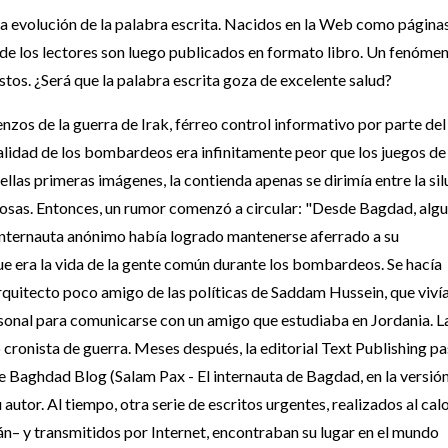
la evolución de la palabra escrita. Nacidos en la Web como página
 de los lectores son luego publicados en formato libro. Un fenóme
os. ¿Será que la palabra escrita goza de excelente salud?
zos de la guerra de Irak, férreo control informativo por parte del
alidad de los bombardeos era infinitamente peor que los juegos de
llas primeras imágenes, la contienda apenas se dirimía entre la sil
nosas. Entonces, un rumor comenzó a circular: "Desde Bagdad, algu
 internauta anónimo había logrado mantenerse aferrado a su
que era la vida de la gente común durante los bombardeos. Se hacía
rquitecto poco amigo de las políticas de Saddam Hussein, que viví
sonal para comunicarse con un amigo que estudiaba en Jordania. L
 cronista de guerra. Meses después, la editorial Text Publishing p
he Baghdad Blog (Salam Pax - El internauta de Bagdad, en la versió
utor. Al tiempo, otra serie de escritos urgentes, realizados al cal
án– y transmitidos por Internet, encontraban su lugar en el mundo