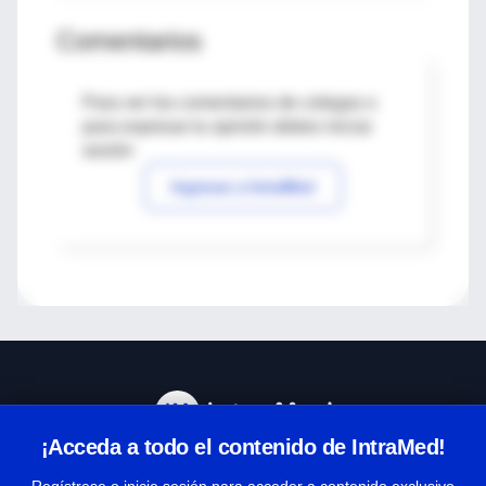
Comentarios
Para ver los comentarios de colegas o
para expresar tu opinión debes iniciar
sesión
Ingresar a IntraMed
¡Acceda a todo el contenido de IntraMed!
Centro de Ayuda