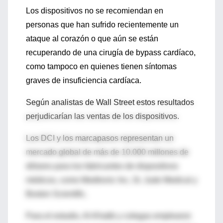
Los dispositivos no se recomiendan en
personas que han sufrido recientemente un
ataque al corazón o que aún se están
recuperando de una cirugía de bypass cardíaco,
como tampoco en quienes tienen síntomas
graves de insuficiencia cardíaca.
Según analistas de Wall Street estos resultados
perjudicarían las ventas de los dispositivos.
Los DCI y los marcapasos representan un
mercado global de más de 10.000 millones de
dólares para los fabricantes de dispositivos
médicos, como Medtronic Inc, St. Jude Medical y
Boston Scientific.
Para el estudio, Al-Khatib y colegas emplearon