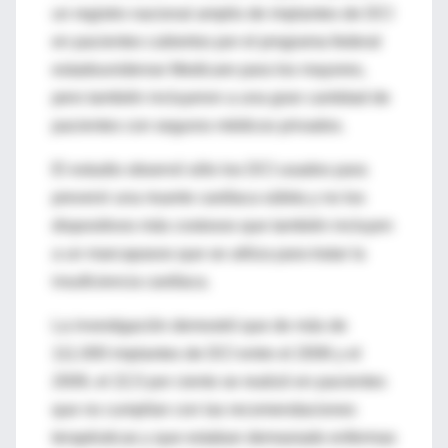
un registro nacional amplio de implantes de DCI
en pacientes cubiertos por el programa federal
estadounidense Medicare para los mayores,
pero también incluyeron a una gran cantidad de
pacientes con seguros médicos privados.
El estudio observó sólo los DCI usados para
prevenir una muerte cardíaca súbita y no los
dispositivos más costosos que también incluyen
a un marcapasos que se utiliza para tratar la
insuficiencia cardíaca.
La investigación demostró que de más de
111.000 implantes de DCI entre el 2006 y el
2009, el 22,5 por ciento se realizó en pacientes
que no cumplían con las recomendaciones
terapéuticas y que estaban demasiado enfermas