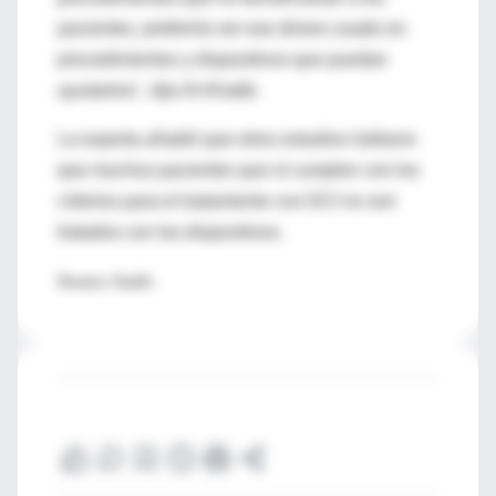
pacientes, preferiría ver ese dinero usado en
procedimientos y dispositivos que puedan
ayudarlos", dijo Al-Khatib.
La experta añadió que otros estudios hallaron
que muchos pacientes que sí cumplen con los
criterios para el tratamiento con DCI no son
tratados con los dispositivos.
Reuters Health