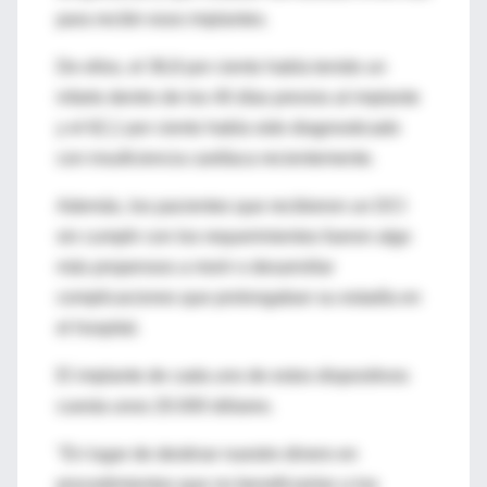
para recibir esos implantes.
De ellos, el 36,8 por ciento había tenido un
infarto dentro de los 40 días previos al implante
y el 62,1 por ciento había sido diagnosticado
con insuficiencia cardíaca recientemente.
Además, los pacientes que recibieron un DCI
sin cumplir con los requerimientos fueron algo
más propensos a morir o desarrollar
complicaciones que prolongaban su estadía en
el hospital.
El implante de cada uno de estos dispositivos
cuesta unos 20.000 dólares.
"En lugar de destinar nuestro dinero en
procedimientos que no beneficiarían a los