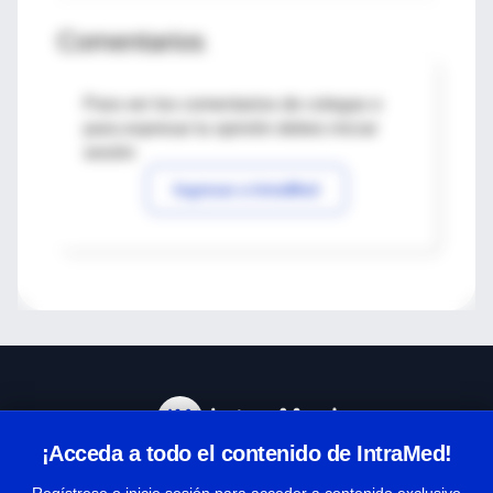
Comentarios
Para ver los comentarios de colegas o
para expresar tu opinión debes iniciar
sesión
Ingresar a IntraMed
¡Acceda a todo el contenido de IntraMed!
Centro de Ayuda