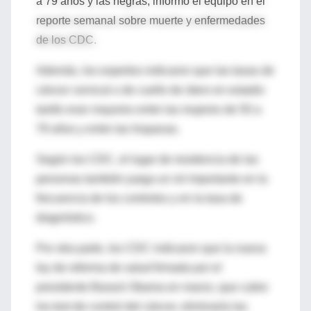
a 79 años y las negras, informó el equipo en el
reporte semanal sobre muerte y enfermedades
de los CDC.
Además, los expertos indicaron que las tasas de
cáncer cervical o de cuello de útero en estadio
tardío eran mayores entre las mujeres de 50 a
79 años y entre las hispanas.
Según los CDC, el lugar de residencia de las
personas también juega un rol importante en la
frecuencia de los controles y en la tasa de
diagnóstico.
Por otra parte, los CDC indicaron que la nueva
ley de reforma de salud firmada por el
presidente Barack Obama en marzo, que cubre
los test de control del cáncer, eliminaría las