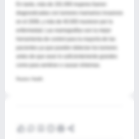
En tanto, más de 191.000 mujeres fueron
diagnosticadas con tumores mamarios invasivos
en el 2006, y más de 40.000 murieron por la
enfermedad. Las mamografías son la mejor
herramienta de control para la mayoría de las
pacientes ya que pueden detectar los tumores
antes de que sean lo suficientemente grandes
como para sentirse o causar síntomas.
Reuters Health