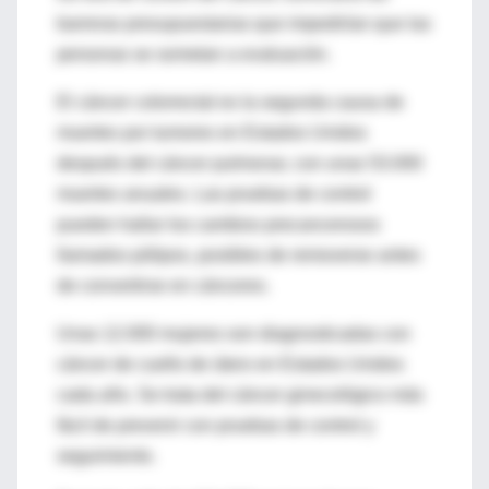
barreras presupuestarias que impedirían que las
personas se sometan a evaluación.
El cáncer colorrectal es la segunda causa de
muertes por tumores en Estados Unidos
después del cáncer pulmonar, con unas 53.000
muertes anuales. Las pruebas de control
pueden hallar los cambios precancerosos
llamados pólipos, posibles de removerse antes
de convertirse en cánceres.
Unas 12.000 mujeres son diagnosticadas con
cáncer de cuello de útero en Estados Unidos
cada año. Se trata del cáncer ginecológico más
fácil de prevenir con pruebas de control y
seguimiento.