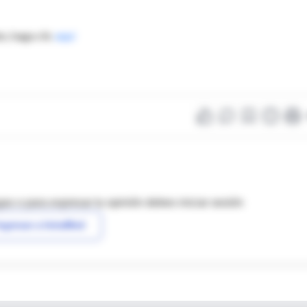
z, haga clic
aquí
as o para expresar tu opinión debes iniciar sesión
ngresar a IntraMed