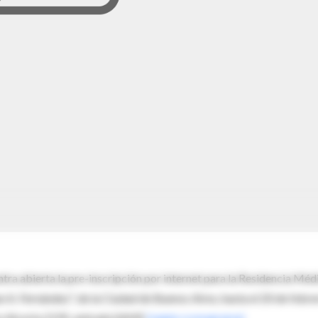
ra abierta la pre-inscripción por internet para la Residencia Méd
 A. Fernández", de la Ciudad de Buenos Aires, hasta el 20 de febre
cio Alcorta 2195, entrada SAME
(según cronograma)