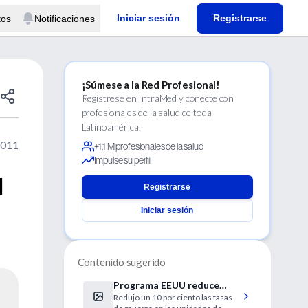
Iniciar sesión
Registrarse
tos
Notificaciones
¡Súmese a la Red Profesional!
Regístrese en IntraMed y conecte con
profesionales de la salud de toda
Latinoamérica.
2011
+1.1 M profesionales de la salud
Impulse su perfil
l
Registrarse
Iniciar sesión
l
Contenido sugerido
Programa EEUU reduce
Redujo un 10 por ciento las tasas
infecciones hospitalarias