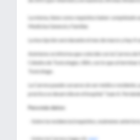
La misma, tiene como requisitos haber completado una
Medicina General y Familiar.
La inscripción será durante el mes de marzo y hay 4 v
Asimismo se informa que coincide con la Carrera de
Cátedra de Toxicología, UBA, con lo que al terminar l
Toxicólogo.
La Carrera puede cursarse sin ser médico residente, 
práctica se desarrolla en el hospital "Juan A. Fernánd
Para más datos:
- Sobre la residencia (requisitos, exámenes anteriores
- Sobre la Carrera, haga clic
aquí