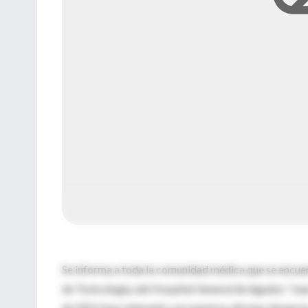
Se informa a toda la comunidad médica que se encuent
de Toxicología, del Hospital General de Agudos "Juan
de 2011 (por internet) y en nuestras oficinas Aman