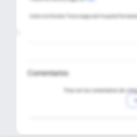
- Sobre la División Toxicología del Hospital Fernánde
Comentarios
Para ver los comentarios de coleg
I