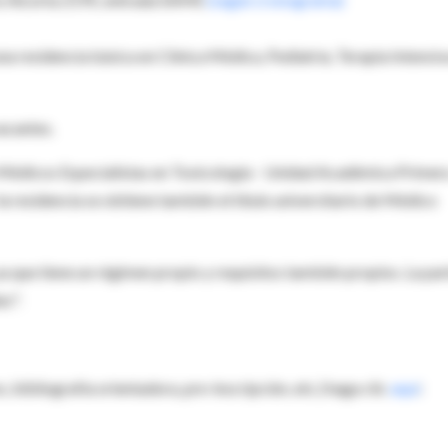
 residencia básica en Clínica Médica, Pediatría, Terapia Intensiv
acantes.
 Médicos Especialistas en Toxicología - Unidad Académica Primer
a residencia se obtiene también el título universitario de Médico
ya que tiene un régimen propio y requisitos también propios. La par
ez".
, bibliografía orientadora, pre-inscripción, etc.) haga clic
aquí
: