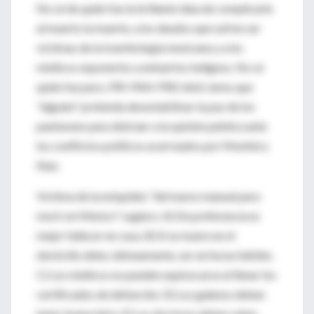
No sé de quién fue la brillante idea de complicarle
al muerto la muerte, a los deudos que sufren ser
víctimas de la tramitología mexicana y a los
médicos exponerlos a entuertos indignos. No sé
quién fue pero, PRI-PAN-PRD dixit, temo que
"alguien" pretenda desestabilizar la paz de los
panteones para distraer a la opinión pública ante
los conflictos políticos acarreados por Montiel y
Stan.
Víctima de la estupidez "del nuevo manual para
morir en México" sugiero: A) De preferencia es
mejor fallecer en casa. B) Si se muere en el
domicilio debe, idóneamente, ser en horas hábiles.
C) Los médicos no pueden equivocarse al llenar los
certificados de defunción. D) Los galenos deben
tener buena letra. E) Los doctores deben saber