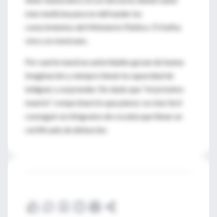
más medicina para no defraudar los
conocimientos del Ministerio Público. F) Kafka
vive y es mexicano.
Por suerte nuestras autoridades gozan de buena
imaginación y siempre tienen la capacidad de
indignar y sorprender. No dudo que "mi próximo
muerto" comprobará lo que pienso: es más fácil
conseguir un kilogramo de cocaína que llenar un
certificado de defunción.