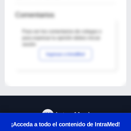
Comentarios
Para ver los comentarios de colegas o
para expresar tu opinión debes iniciar
sesión
Ingresar a IntraMed
¡Acceda a todo el contenido de IntraMed!
Centro de Ayuda