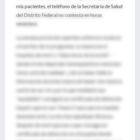
mis pacientes, el teléfono de la Secretaría de Salud
del Distrito Federal no contesta en horas
inhábiles).
La semana previa dos queridos enfermos tuvieron
el mal tino de no programar su muerte en el
hospital, de morir a "altas horas de la noche" -
donde el más depurado ionesquianismo mexicano
toma carta de realidad- y de no haber leído la
información de la Secretaría de Salud. Uno tenía la
suerte de ser rico, por lo que mediante una
"ayudadita" consiguió un certificado de defunción
(espero que no sea "chueco" para que no manden
desenterrarlo). La otra fue sepultada 36 horas
después de morir gracias a que conseguí un
certificado de defunción en el hospital donde