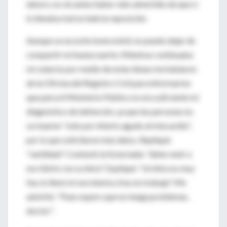
laboro, no sin antes haber sido advertido de que si
lo llenaba mal no habría reposición.
Aunque se escuche inverosímil, no puedo dejar de
compartir mi buena suerte. Mientras continuaba
mi catarsis por medio de estas líneas me hablaron
de la Oficina del Registro Civil para informarme
que para el Ministerio Público no era suficiente mi
diagnóstico de defunción, ya que las personas no
se mueren "sólo por infarto agudo al miocardio",
por lo que solicitaron más datos. Repliqué:
"senilidad". Contestó la licenciada: "debe venir a
escribirlo con su letra". Expliqué: "mi letra es muy
fea, lo llenó mi secretaria y hoy no trabaja". Me
advirtió: "Pues espero que no tenga problemas,
doctor".