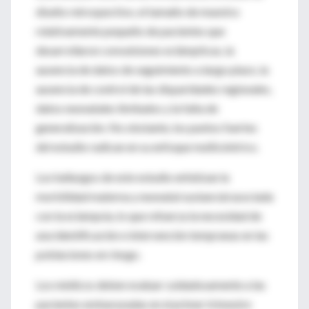
diseño retrospectivo, el tamaño de muestra
relativamente pequeño de pacientes que
desarrollaron convulsiones eclámpticas, la
ausencia de datos de seguimiento a largo plazo, la
ausencia de control de las disparidades regionales,
datos neonatales limitados y la falta de
generalización. No obstante, los puntos fuertes
del estudio radican en su enfoque multicéntrico.
Los hallazgos de este estudio enfatizan la
morbilidad materna y neonatal sustancial asociada
con la eclampsia, lo que refuerza la necesidad de
una identificación e intervención tempranas en las
poblaciones en riesgo.
Los médicos deben evaluar cuidadosamente a las
pacientes embarazadas en el primer trimestre