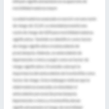
influyen significativamente en la aparición de
morbilidad materna mayor.
La edad materna avanzada se asoció con una razón
de riesgo de 12,24. La obesidad presentó una
razón de riesgo de 4,89 para morbilidad materna
significativa. También se identificó como factor
de riesgo significativo el antecedente de
preeclampsia. Además, un antecedente de
hipertensión crónica surgió como un factor de
riesgo significativo. El estudio subrayó la
importancia del antecedente de trombofilia como
factor de riesgo. Estos hallazgos indican que la
edad materna avanzada, la obesidad, el
antecedente personal de preeclampsia,
hipertensión crónica y trombofilia elevan
significativamente el riesgo de morbilidad