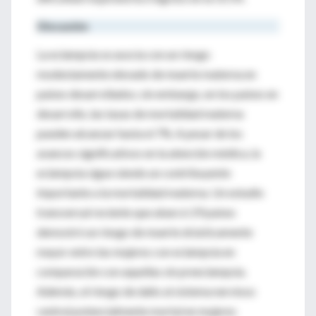
Discusión
La eclampsia se asocia con un riesgo
modestamente elevado de muerte materna en
países desarrollados; sin embargo, en los países en
desarrollo, las tasas de mortalidad materna
pueden alcanzar hasta el 7%. A pesar de los
avances significativos en la atención médica, la
eclampsia sigue siendo un contribuyente
importante a la mortalidad materna. Un estudio
transversal reciente que abarcó 29 países
demostró un riesgo de muerte drásticamente
mayor entre las mujeres con eclampsia en
comparación con aquellas sin preeclampsia.
Además, el riesgo de daño al sistema nervioso
central potencialmente mortal en mujeres