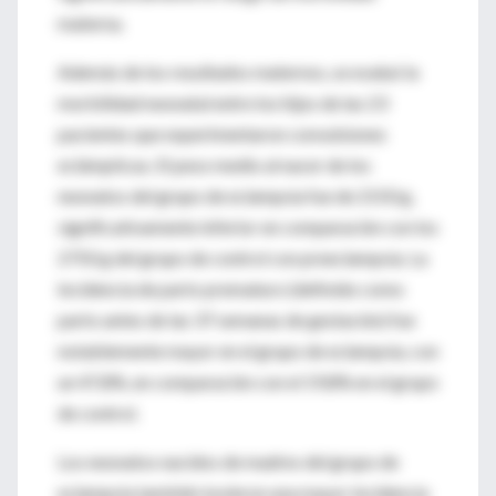
materna.
Además de los resultados maternos, se evaluó la
morbilidad neonatal entre los hijos de las 23
pacientes que experimentaron convulsiones
eclámpticas. El peso medio al nacer de los
neonatos del grupo de eclampsia fue de 2150 g,
significativamente inferior en comparación con los
2750 g del grupo de control con preeclampsia. La
incidencia de parto prematuro (definido como
parto antes de las 37 semanas de gestación) fue
notablemente mayor en el grupo de eclampsia, con
un 47,8%, en comparación con el 19,8% en el grupo
de control.
Los neonatos nacidos de madres del grupo de
eclampsia también tuvieron una mayor incidencia