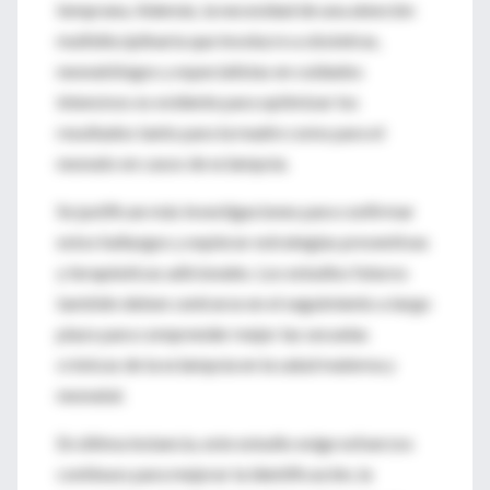
temprana. Además, la necesidad de una atención
multidisciplinaria que involucre a obstetras,
neonatólogos y especialistas en cuidados
intensivos es evidente para optimizar los
resultados tanto para la madre como para el
neonato en casos de eclampsia.
Se justifican más investigaciones para confirmar
estos hallazgos y explorar estrategias preventivas
y terapéuticas adicionales. Los estudios futuros
también deben centrarse en el seguimiento a largo
plazo para comprender mejor las secuelas
crónicas de la eclampsia en la salud materna y
neonatal.
En última instancia, este estudio exige esfuerzos
continuos para mejorar la identificación, la