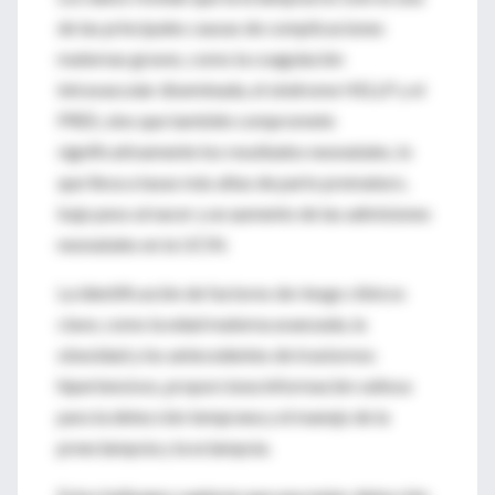
de las principales causas de complicaciones
maternas graves, como la coagulación
intravascular diseminada, el síndrome HELLP y el
PRES, sino que también compromete
significativamente los resultados neonatales, lo
que lleva a tasas más altas de parto prematuro,
bajo peso al nacer y un aumento de las admisiones
neonatales en la UCIN.
La identificación de factores de riesgo clínicos
clave, como la edad materna avanzada, la
obesidad y los antecedentes de trastornos
hipertensivos, proporciona información valiosa
para la detección temprana y el manejo de la
preeclampsia y la eclampsia.