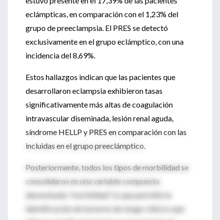
estuvo presente en el 17,39% de las pacientes
eclámpticas, en comparación con el 1,23% del
grupo de preeclampsia. El PRES se detectó
exclusivamente en el grupo eclámptico, con una
incidencia del 8,69%.
Estos hallazgos indican que las pacientes que
desarrollaron eclampsia exhibieron tasas
significativamente más altas de coagulación
intravascular diseminada, lesión renal aguda,
síndrome HELLP y PRES en comparación con las
incluidas en el grupo preeclámptico.
Posteriormente, todos los tipos de morbilidad se
consolidaron en una variable compuesta
denominada “morbilidad”, lo que permitió la
identificación de factores de riesgo clínicos que