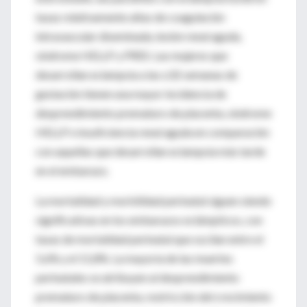
tasas relativamente altas de coagulación
intravascular diseminada, lesión renal aguda,
síndrome HELLP y PRES. Las mujeres que
desarrollan eclampsia a las ≤32 semanas de
gestación tienen una mayor incidencia de
desprendimiento prematuro de placenta, síndrome
HELLP e insuficiencia renal aguda en comparación
con aquellas que desarrollan eclampsia más tarde
en el embarazo.
La mortalidad y morbilidad perinatal siguen siendo
significativas en los embarazos eclámpticos, con
tasas de mortalidad perinatal que oscilan entre el
5,6% y el 11,8%. La mayoría de las muertes
perinatales se atribuyen al desprendimiento
prematuro de placenta, restricción del crecimiento