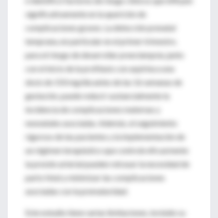
e identificó factores de riesgo clínicos que influyen
significativamente en la aparición de
complicaciones graves. La detección prenatal
temprana, en particular en el primer trimestre,
para el riesgo de desarrollar preeclampsia, junto
con el inicio de la profilaxis con aspirina a una
dosis de 150 mg/día antes de las 16 semanas de
gestación, puede reducir sustancialmente la
incidencia de complicaciones maternas y
neonatales asociadas. Además, el seguimiento
riguroso de las pacientes y la implementación de
un régimen terapéutico que controle eficazmente
la presión arterial pueden retrasar la necesidad de
parto fetal y minimizar las complicaciones
asociadas con la prematuridad.
Este estudio tiene varias limitaciones, incluido su