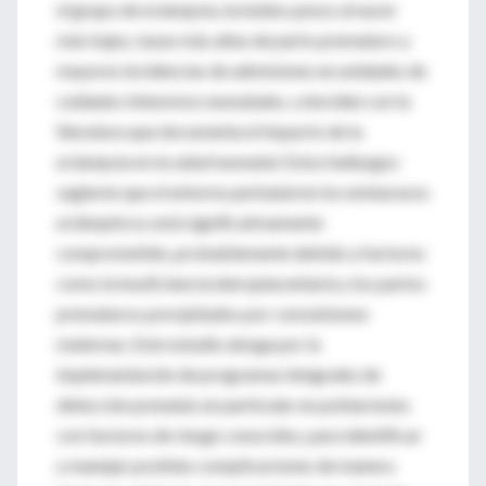
el grupo de eclampsia, incluidos pesos al nacer
más bajos, tasas más altas de parto prematuro y
mayores incidencias de admisiones en unidades de
cuidados intensivos neonatales, coinciden con la
literatura que documenta el impacto de la
eclampsia en la salud neonatal. Estos hallazgos
sugieren que el entorno perinatal en los embarazos
eclámpticos está significativamente
comprometido, probablemente debido a factores
como la insuficiencia úteroplacentaria y los partos
prematuros precipitados por convulsiones
maternas. Este estudio aboga por la
implementación de programas integrales de
detección prenatal, en particular en poblaciones
con factores de riesgo conocidos, para identificar
y manejar posibles complicaciones de manera