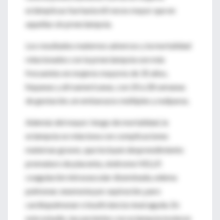
eclámpticas fue hasta 60 veces mayor que en
aquellas sin preeclampsia.
Los resultados maternos adversos y la mortalidad
relacionados con la preeclampsia son más
frecuentes en mujeres mayores de 35 años,
hispanas y afroamericanas, con 20 a 28 semanas
de gestación, en embarazos múltiples y nulíparas.
Además del mayor riesgo de mortalidad, la
eclampsia se relaciona con complicaciones
maternas graves, que incluyen desprendimiento
prematuro de placenta, síndrome HELLP,
coagulación intravascular diseminada, edema
pulmonar, neumonía por aspiración, paro
cardiopulmonar e insuficiencia renal aguda. En
este estudio, las pacientes con eclampsia tuvieron