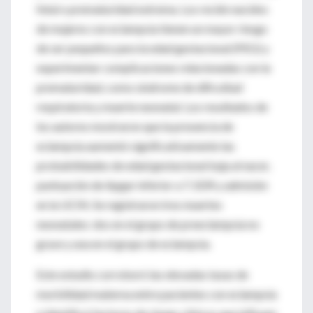
fetal o prematuridad extrema. Los recién nacidos
de mujeres con eclampsia tienen un mayor riesgo
de ser pequeños para la edad gestacional (PEG) y
experimentar complicaciones relacionadas con la
prematuridad, como síndrome de dificultad
respiratoria y muerte neonatal. Los resultados de
los autores mostraron que la presencia de
eclampsia aumentó significativamente las
probabilidades de edad gestacional baja al nacer,
puntuación de Apgar inferior a 7, SDR y admisión
en la UCIN. Se registraron tres muertes
neonatales: dos en el grupo de preeclampsia no
grave y una en el grupo de eclampsia.
Este estudio corroboró las elevadas tasas de
morbilidad materna entre pacientes con eclampsia