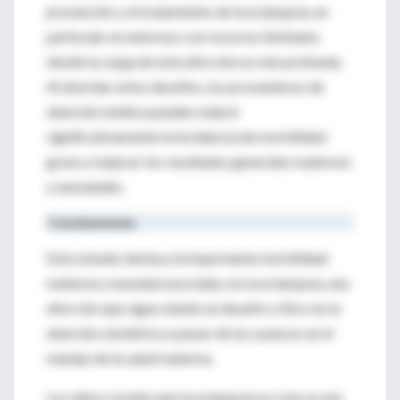
prevención y el tratamiento de la eclampsia, en
particular en entornos con recursos limitados
donde la carga de esta afección es más profunda.
Al abordar estos desafíos, los proveedores de
atención médica pueden reducir
significativamente la incidencia de morbilidad
grave y mejorar los resultados generales maternos
y neonatales.
Conclusiones
Este estudio destaca la importante morbilidad
materna y neonatal asociada con la eclampsia, una
afección que sigue siendo un desafío crítico en la
atención obstétrica a pesar de los avances en el
manejo de la salud materna.
Los datos revelan que la eclampsia no solo es una