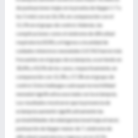
de puntuaciones bajas en la prueba de Apgar (<7 a
los 5 min) con un 26,1%, en comparación con el
11,1% en el grupo de control. Además, las
complicaciones como el síndrome de dificultad
respiratoria (SDR) y el ingreso a la unidad de
cuidados intensivos neonatales (UCIN) fueron más
frecuentes en el grupo de eclampsia, ocurriendo en
30,4% y 43,5% de los casos, respectivamente, en
comparación con 12,3% y 17,3% en el grupo de
control. Estos hallazgos subrayan la morbilidad
neonatal significativa asociada con la eclampsia.
Los resultados mostraron que la presencia de
eclampsia aumentó significativamente las
probabilidades de edad gestacional baja al nacer,
puntuación de Apgar menor de 7, síndrome de
dificultad respiratoria e ingreso en la UCIN.