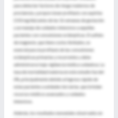
para detectar factores de riesgo maternos de
preclamsia, y proporcionar profilaxis con aspirina
(150 mg/día) antes de las 16 semanas de gestación
y un manejo de cuidados intensivos a aquellas
pacientes con convulsiones eclámpticas. El sulfato
de magnesio, que tiene costos limitados, es
esencial para la profilaxis de las convulsiones
eclámpticas primarias y recurrentes y debe
administrarse bajo vigilancia médica cuidadosa. La
tasa de mortalidad materna en este estudio fue del
0%, principalmente debido al ingreso rápido de
estas pacientes a unidades terciarias, que brindan
recursos médicos avanzados y cuidados
intensivos.
Además, los resultados neonatales observados en