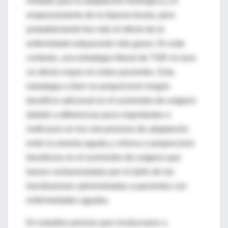
limitado para la adaptación fisiológica y el
empeoramiento de la hipoxia tisular, pero
probablemente fue más el efecto de la
enfermedad subyacente más grave. En este
contexto, una estrategia liberal de TGR no tuvo
un efecto mayor en estos pacientes. Esta
estrategia o bien no proporcionó ningún
beneficio adicional en el suministro de oxígeno
debido a diferencias poco importantes o
ineficaces en los mecanismos de adaptación
entre la anemia aguda y crónica o proporcionó
beneficios en el suministro de oxígeno que
fueron contrarrestados por el daño de las
transfusiones administradas a pacientes con
enfermedades agudas.
En estudios previos que involucraron a