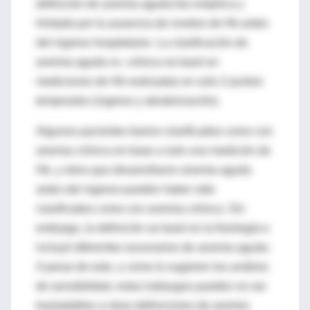
definición de anemia aguda fue empírica y
limitada por la ausencia de niveles de Hb antes
del ingreso hospitalario. La clasificación de
anemia aguda vs. crónica se basó en
mediciones de Hb realizadas en solo 2 puntos
temporales (ingreso y aleatorización).
Algunos pacientes fueron clasificados como con
anemia crónica en base a solo una medición de
Hb, y otros que desarrollaron anemia aguda
antes del ingreso pueden haber sido
clasificados como con anemia crónica. Sin
embargo, la definición se basó en la fisiología e
incluyó diferentes escenarios de anemia aguda.
A pesar de esto, y como lo sugieren los análisis
de sensibilidad, estos hallazgos pueden no ser
trasladables a otras definiciones de anemia