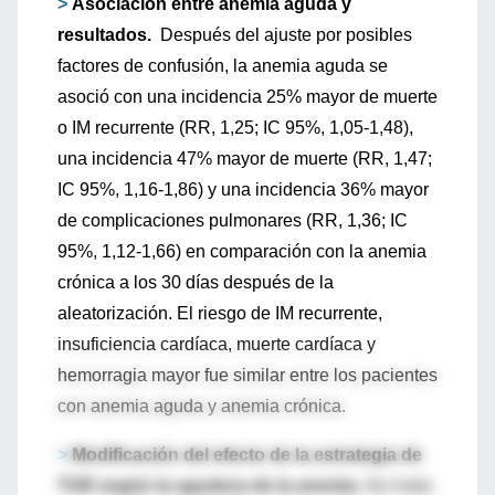
>
Asociación entre anemia aguda y
resultados.
Después del ajuste por posibles
factores de confusión, la anemia aguda se
asoció con una incidencia 25% mayor de muerte
o IM recurrente (RR, 1,25; IC 95%, 1,05-1,48),
una incidencia 47% mayor de muerte (RR, 1,47;
IC 95%, 1,16-1,86) y una incidencia 36% mayor
de complicaciones pulmonares (RR, 1,36; IC
95%, 1,12-1,66) en comparación con la anemia
crónica a los 30 días después de la
aleatorización. El riesgo de IM recurrente,
insuficiencia cardíaca, muerte cardíaca y
hemorragia mayor fue similar entre los pacientes
con anemia aguda y anemia crónica.
>
Modificación del efecto de la estrategia de
TGR según la agudeza de la anemia.
No hubo