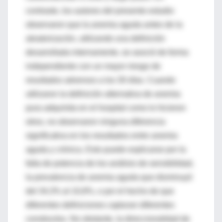
contraste, los autores del presente estudio
observaron que la anemia aguda antes de la
aleatorización, utilizando una definición
desarrollada internamente, se asoció de forma
independiente con un mayor riesgo de
resultados adversos a los 30 días. Cuando
utilizaron la definición alternativa de anemia
pura adquirida en el hospital como lo hicieron
otros, no observaron ninguna diferencia
significativa en los resultados entre anemia
aguda y crónica. Esto puede explicarse por la
falta de potencia de los análisis de sensibilidad,
la prevalencia de anemia aguda que disminuyó
del 34,3% al 10,8%, o por el hecho de que
diferentes definiciones capturan diferentes
constructos. No obstante, la direccionalidad de