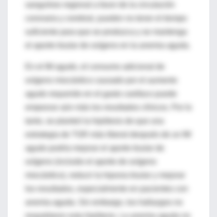
sanguíneo regional a favor de la circulación
coronaria y cerebral, pueden no tener el tiempo
suficiente para que se produzca y se mantenga
el aporte tisular de oxígeno en la anemia aguda.
En el IM agudo, el consumo adicional de
oxígeno miocárdico causado por el aumento
agudo requerido en el gasto cardíaco puede
empeorar aún más los resultados clínicos. Por lo
tanto, se planteó la hipótesis de que una
estrategia de TGR más liberal después de un IM
agudo podría mejorar el aporte tisular de
oxígeno (incluido el aporte de oxígeno
miocárdico), reducir la hipoxia tisular y mejorar
los resultados, especialmente en pacientes con
anemia aguda. Sin embargo, los hallazgos no
respaldaron esta hipótesis. La anemia aguda no