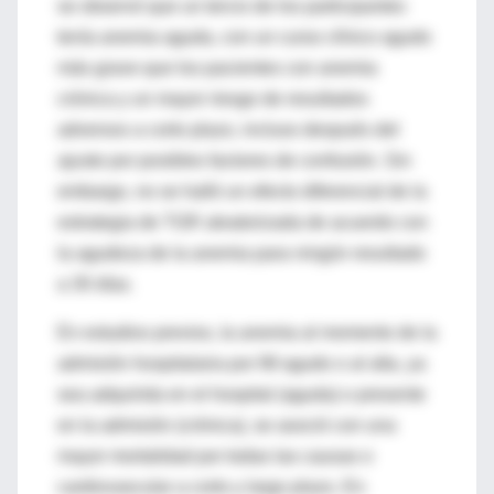
se observó que un tercio de los participantes
tenía anemia aguda, con un curso clínico agudo
más grave que los pacientes con anemia
crónica y un mayor riesgo de resultados
adversos a corto plazo, incluso después del
ajuste por posibles factores de confusión. Sin
embargo, no se halló un efecto diferencial de la
estrategia de TGR aleatorizada de acuerdo con
la agudeza de la anemia para ningún resultado
a 30 días.
En estudios previos, la anemia al momento de la
admisión hospitalaria por IM agudo o al alta, ya
sea adquirida en el hospital (aguda) o presente
en la admisión (crónica), se asoció con una
mayor mortalidad por todas las causas o
cardiovascular a corto y largo plazo. En