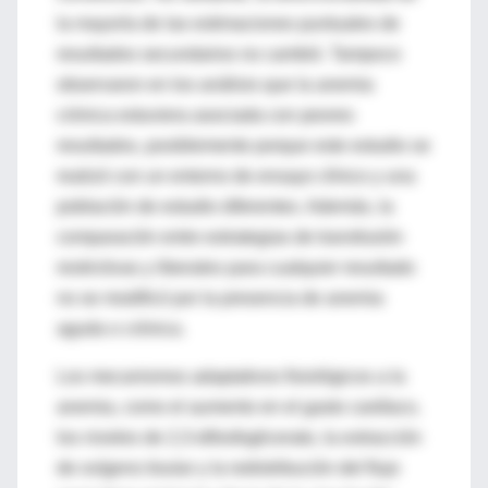
la mayoría de las estimaciones puntuales de
resultados secundarios no cambió. Tampoco
observaron en los análisis que la anemia
crónica estuviera asociada con peores
resultados, posiblemente porque este estudio se
realizó con un entorno de ensayo clínico y una
población de estudio diferentes. Además, la
comparación entre estrategias de transfusión
restrictivas y liberales para cualquier resultado
no se modificó por la presencia de anemia
aguda o crónica.
Los mecanismos adaptativos fisiológicos a la
anemia, como el aumento en el gasto cardíaco,
los niveles de 2,3-difosfoglicerato, la extracción
de oxígeno tisular y la redistribución del flujo