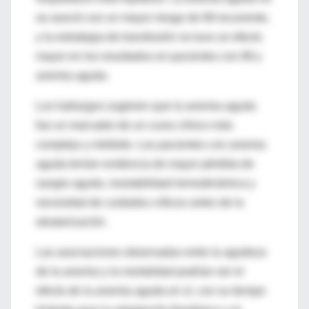
se asoció con un mayor riesgo de IM recurrente,
y la estrategia de transfusión no tuvo un efecto
mayor en los resultados en pacientes con IM y
anemia aguda.
Los hallazgos sugieren que la anemia aguda
fue un marcador de un curso clínico más
complejo y mórbido. Los pacientes con anemia
aguda tenían evidencia de mayor pérdida de
sangre aguda, inestabilidad hemodinámica y
necesidad de cuidados críticos antes de la
aleatorización.
Las asociaciones observadas entre la agudeza
de la anemia y la mortalidad podrían ser el
efecto de la anemia aguda en sí, con su tiempo