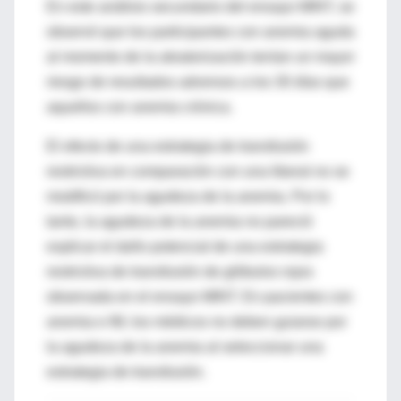
En este análisis secundario del ensayo MINT, se
observó que los participantes con anemia aguda
al momento de la aleatorización tenían un mayor
riesgo de resultados adversos a los 30 días que
aquellos con anemia crónica.
El efecto de una estrategia de transfusión
restrictiva en comparación con una liberal no se
modificó por la agudeza de la anemia. Por lo
tanto, la agudeza de la anemia no pareció
explicar el daño potencial de una estrategia
restrictiva de transfusión de glóbulos rojos
observada en el ensayo MINT. En pacientes con
anemia e IM, los médicos no deben guiarse por
la agudeza de la anemia al seleccionar una
estrategia de transfusión.