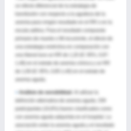
un efecto diferencial de la estrategia de
transfusión con respecto a la agudeza de la
anemia para ningún resultado en el RR o en la
escala aditiva. Para el resultado compuesto
primario de muerte o IM recurrente, el efecto de
una estrategia restrictiva en comparación con
una liberal tuvo un RR de 1,20 (IC 95%, 0,97-
1,48) en el estrato de anemia crónica y un RR
de 1,09 (IC 95%, 0,85-1,40) en el estrato de
anemia aguda.
>
Análisis de sensibilidad.
Al utilizar la
definición alternativa de anemia aguda, 339
participantes (10,8%) fueron clasificados como
con anemia aguda adquirida en el hospital. La
asociación entre la anemia aguda y el resultado