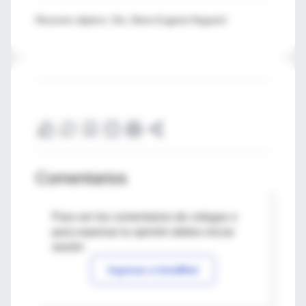
Resumen objetivo: Dra. María Eugenia Noguerol
Comentarios
Para ver los comentarios de colegas o
para expresar tu opinión debes iniciar
sesión
Ingresar a IntraMed