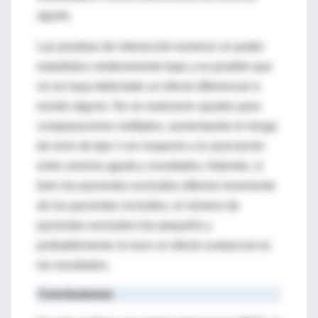
aguda.
Las pruebas de interacción tuvieron un poder
estadístico relativamente bajo y es posible que
no se haya detectado un efecto diferencial si
existió alguno. No se realizaron ajustes para
comparaciones múltiples, aumentando el riesgo
de error de tipo I con respecto a la asociación
entre anemia aguda y resultados. Además, si
bien los pacientes excluidos diferían levemente
de los pacientes incluidos, el número de
pacientes excluidos fue pequeño y
probablemente no tuvo un efecto sustancial en
los resultados.
Conclusiones