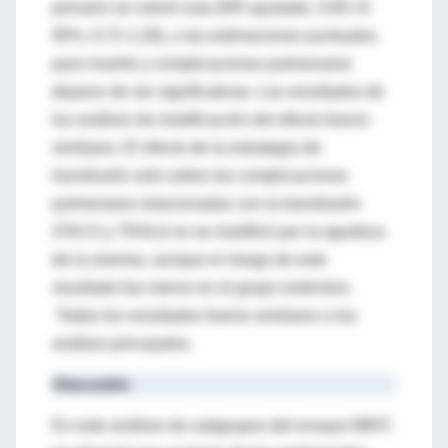
primario se volvió nula (RR ajustado, 0,95; IC
95%, 0,72-1,26), y las estimaciones puntuales
para muerte y complicaciones pulmonares
dejaron de ser significativas. Los resultados de
los análisis de modificación del efecto fueron
similares. El efecto de la estrategia de
transfusión solo sobre las complicaciones
pulmonares relacionadas con la transfusión
(TACO y TRALI) no se modificó por la agudeza
de la anemia, aunque el riesgo de este
resultado fue menor en el grupo restrictivo.
Todos los resultados fueron similares a los
análisis principales.
Discusión
En este análisis de subgrupos del ensayo MINT,