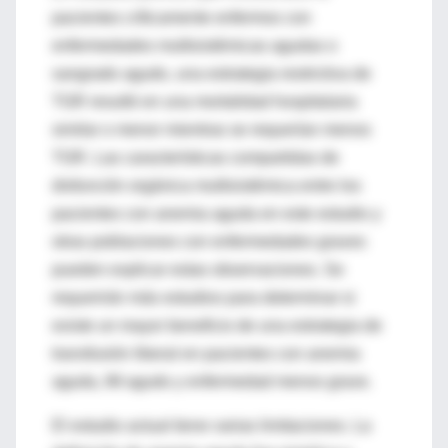
pacientes críticamente enfermos con
enfermedades multisistémicas agudas o
sangrado agudo, una estrategia restrictiva de
TGR resultó en una mortalidad hospitalaria
similar o menor mientras se requerían menos
TGR. Las características compartidas de
disfunción orgánica multisistémica entre los
pacientes con anemia aguda en este estudio y
otras poblaciones con enfermedades graves
pueden explicar estas observaciones. Se
requerirán más estudios para determinar si
existe un mayor beneficio de una estrategia de
transfusión liberal en pacientes con anemia
aguda, IM agudo y enfermedad menos grave.
El estudio actual tiene varias limitaciones. La