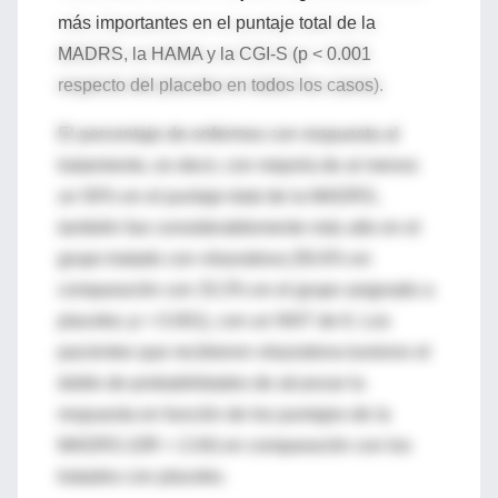
más importantes en el puntaje total de la
MADRS, la HAMA y la CGI-S (p < 0.001
respecto del placebo en todos los casos).
El porcentaje de enfermos con respuesta al
tratamiento, es decir, con mejoría de al menos
un 50% en el puntaje total de la MADRS,
también fue considerablemente más alto en el
grupo tratado con vilazodona (50.6% en
comparación con 33.3% en el grupo asignado a
placebo; p < 0.001), con un NNT de 6. Los
pacientes que recibieron vilazodona tuvieron el
doble de probabilidades de alcanzar la
respuesta en función de los puntajes de la
MADRS (OR = 2.04) en comparación con los
tratados con placebo.