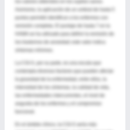
los valores obtenidos en los sujetos sanos.
Asimismo, la aplicación de un umbral de hasta 5
puntos permitió identificar a los enfermos con
remisión completa. El puntaje de hasta 7 en la
HAMA se ha utilizado para definir la remisión de
los trastornos de ansiedad; este valor indica
síntomas mínimos.
La CGI-S, por su parte, es una escala que
contempla diversos factores que pueden afectar
la gravedad de la enfermedad, entre ellos, la
intensidad de los síntomas, la calidad de vida,
las enfermedades intercurrentes, el nivel de
angustia de los enfermos y el compromiso
funcional.
En el ámbito clínico, la CGI-S sería más