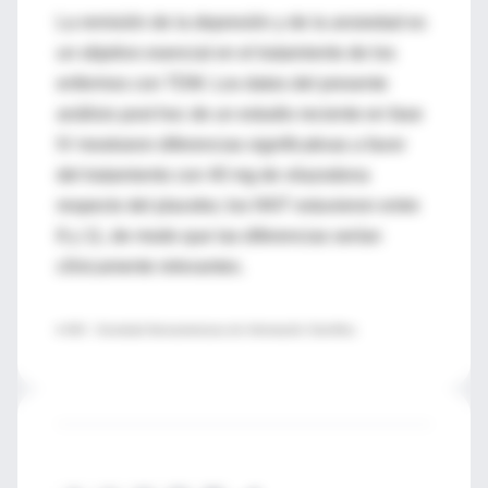
La remisión de la depresión y de la ansiedad es
un objetivo esencial en el tratamiento de los
enfermos con TDM. Los datos del presente
análisis post hoc de un estudio reciente en fase
IV mostraron diferencias significativas a favor
del tratamiento con 40 mg de vilazodona
respecto del placebo; los NNT estuvieron entre
8 y 11, de modo que las diferencias serían
clínicamente relevantes.
♦ SIIC - Sociedad Iberoamericana de Información Científica