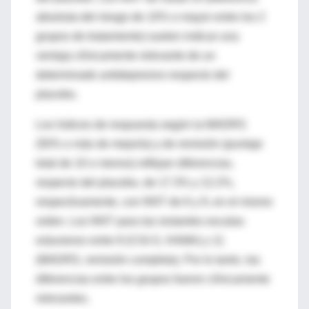
absoluta del riesgo de 10% o mayor entre los 2
grupos de tratamiento) suelen indicar una
ventaja clínicamente relevante de un
determinado antidepresivo respecto del
placebo.
Los índices de respuesta según la MADRS
(50% o más de mejoría) y de remisión (puntaje
total de 10 o menos) reflejan diferencias,
respecto del placebo, de 17.3% y 12.2%,
respectivamente, con NNT de 6 y 9, en el mismo
orden. Los NNT para las restantes escalas
estuvieron entre 8 (CGI-S, HAMA) y 11
(MADRS, remisión completa). Por lo tanto, las
diferencias entre los grupos fueron clínicamente
relevantes.