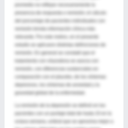
promedio no reflejan necesariamente la
presencia de respuesta o remisión; el cálculo
del porcentaje de pacientes individuales con
remisión brinda información clínica más
relevante. Por este motivo, en el presente
estudio se aplicaron distintas definiciones de
remisión. En general se constató que el
tratamiento con vilazodona se asocia con
remisión, con diferencias sustanciales en
comparación con el placebo, de los síntomas
depresivos, los síntomas de ansiedad y la
gravedad global de la enfermedad.
La remisión de la depresión se definió en los
pacientes con un puntaje total de hasta 10 en la
octava semana, umbral que se aproxima mejor a