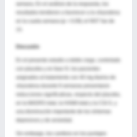
semana. En el análisis de la respuesta, los
resultados tendieron a favorecer a la vilazodona
en la cuarta semana (p = 0.09); el NNT fue de
13.
Discusión
En el presente estudio a doble ciego, controlado
con placebo y en fase IV, los pacientes
asignados al tratamiento con 40 mg diarios de
vilazodona durante 8 semanas presentaron
reducciones significativas, respecto del placebo,
en la MADRS total, la HAMA total y la CGI-S, y
una disminución importante de los síntomas
depresivos y de ansiedad.
Sin embargo, los cambios en los puntajes