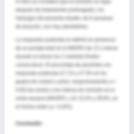
Si bien se considera que la remisión se logra
después de tratamientos prolongados, los
hallazgos del presente estudio, de 8 semanas
de duración, son muy alentadores.
La respuesta sostenida se definió en presencia
de un puntaje total en la MADRS de 12 o menos
durante al menos los 2 controles finales
consecutivos. El porcentaje de pacientes con
respuesta sostenida (17.1% y 27.3% en los
grupos de control y activo, respectivamente; p <
0.05) fue similar a los índices de remisión en la
sexta semana (MADRS ≤ 10: 15.5% y 29.9%, en
el mismo orden; p < 0.001).
Conclusión