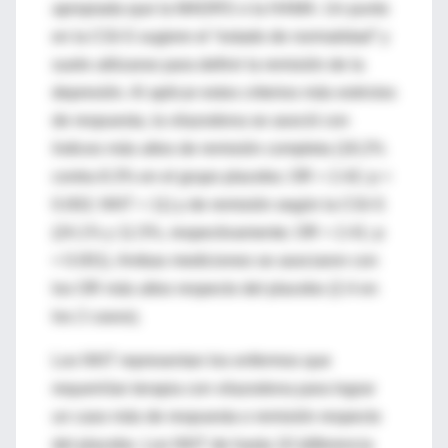
apropiada que la MADRS o la HAMA. Un punto
en la CGI-S sugiere el “estado de normalidad” y
suele utilizarse para definir la remisión de la
depresión. Al aplicar estos criterios más estrictos
de respuesta, la vilazodona se asoció con
índices más altos de remisión completa (18.2%
contra 8.3% en el grupo placebo; OR = 2.42; p =
0.002; NNT = 11) y de remisión según la CGI-S
(24.1% y 11.5%, respectivamente; OR = 2.41; p
< 0.001). Ambas mediciones se asociaron con
los OR más altos respecto del placebo (2.4 en
los 2 casos).
Los NNT representan los enfermos que
requerirían terapia con vilazodona para lograr
un caso más de respuesta o remisión respecto
del placebo. Los NNT de hasta 10 (diferencia