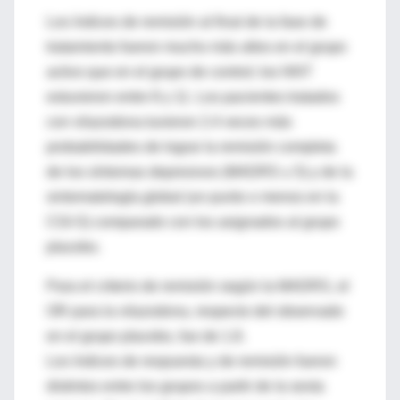
Los índices de remisión al final de la fase de
tratamiento fueron mucho más altos en el grupo
activo que en el grupo de control; los NNT
estuvieron entre 8 y 11. Los pacientes tratados
con vilazodona tuvieron 2.4 veces más
probabilidades de lograr la remisión completa
de los síntomas depresivos (MADRS ≤ 5) y de la
sintomatología global (un punto o menos en la
CGI-S) comparado con los asignados al grupo
placebo.
Para el criterio de remisión según la MADRS, el
OR para la vilazodona, respecto del observado
en el grupo placebo, fue de 1.8.
Los índices de respuesta y de remisión fueron
distintos entre los grupos a partir de la sexta