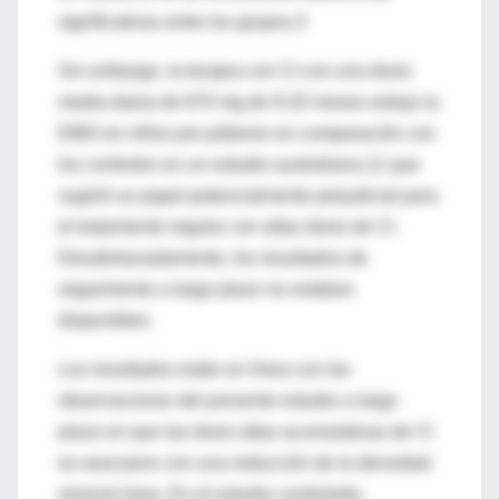
significativas entre los grupos.3
Sin embargo, la terapia con CI con una dosis
media diaria de 670 mg de 9-20 meses redujo la
DMO en niños pre púberes en comparación con
los controles en un estudio australiano,11 que
sugirió un papel potencialmente perjudicial para
el tratamiento regular con altas dosis de CI.
Desafortunadamente, los resultados de
seguimiento a largo plazo no estaban
disponibles.
Los resultados están en línea con las
observaciones del presente estudio a largo
plazo en que las dosis altas acumulativas de CI
se asociaron con una reducción de la densidad
mineral ósea. En el estudio controlado,