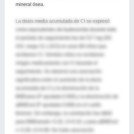
mineral ósea.
La dosis media acumulada de CI se expresó
como equivalentes de budesonida durante todo
el período de seguimiento fue de 517 mg (SD
424, rango 31-1,813) en esos 68 niños que
recibieron CI. Veintiún niños no recibieron
ningún medicamento con CI durante el
seguimiento. Se observó una asociación
significativa entre el aumento de la dosis
acumulada de CI y la disminución de la
BMDarea (P ajustada 0.000) y la disminución de
aBMDvol (P ajustada 0.006) en el cuello
femoral. Sin embargo, la correlación fue débil:
para BMDarealr=-0.32, r2=0.10, y para aBMDvol
r=-0.28, r2=0.08. No hubo asociación