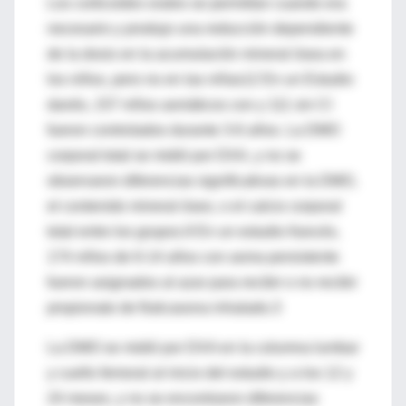
Los corticoides orales se permitían cuando era
necesario y produjo una reducción dependiente
de la dosis en la acumulación mineral ósea en
los niños, pero no en las niñas12 En un Estudio
danés, 157 niños asmáticos con y 111 sin CI
fueron controlados durante 3-6 años. La DMO
corporal total se midió por DXA, y no se
observaron diferencias significativas en la DMO,
el contenido mineral óseo, o el calcio corporal
total entre los grupos.9 En un estudio francés,
174 niños de 6-14 años con asma persistente
fueron asignados al azar para recibir o no recibir
propionato de fluticasona inhalado.3
La DMO se midió por DXA en la columna lumbar
y cuello femoral al inicio del estudio y a los 12 y
24 meses, y no se encontraron diferencias