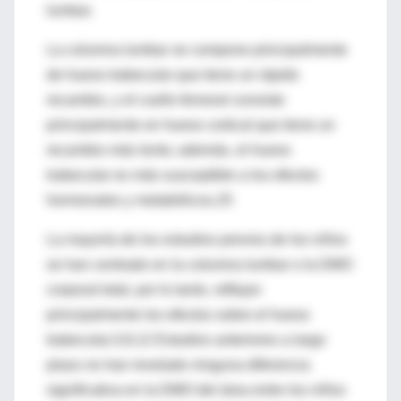
lumbar.
La columna lumbar se compone principalmente
de hueso trabecular que tiene un rápido
recambio, y el cuello femoral consiste
principalmente en hueso cortical que tiene un
recambio más lento; además, el hueso
trabecular es más susceptible a los efectos
hormonales y metabólicos.25
La mayoría de los estudios previos de los niños
se han centrado en la columna lumbar o la DMO
corporal total, por lo tanto, reflejan
principalmente los efectos sobre el hueso
trabecular.3,9,12 Estudios anteriores a largo
plazo no han revelado ninguna diferencia
significativa en la DMO del área entre los niños