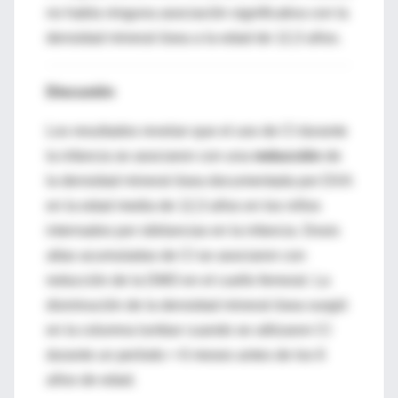
no había ninguna asociación significativa con la
densidad mineral ósea a la edad de 12,3 años.
Discusión
Los resultados revelan que el uso de CI durante
la infancia se asociaron con una
reducción
de
la densidad mineral ósea documentada por DXA
en la edad media de 12,3 años en los niños
internados por sibilancias en la infancia. Dosis
altas acumuladas de CI se asociaron con
reducción de la DMO en el cuello femoral. La
disminución de la densidad mineral ósea surgió
en la columna lumbar cuando se utilizaron CI
durante un período > 6 meses antes de los 6
años de edad.