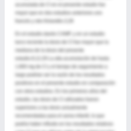
acumulada de CI en el presente estudio fue
mayor que en dos estudios anteriores uno
francés y otro finlandés.3,28
En el estudio danés CAMP, y en un estudio
turco reciente la dosis de CI fue mayor que la
mediana de la dosis del presente
estudio.9,12,29 La alta acumulación de hasta
1.800 mg de CI y el tiempo de seguimiento a
largo podrían ser la razón de los resultados
positivos en el presente estudio en comparación
con otros estudios. En los primeros años del
estudio, las dosis de CI utilizados fueron
superiores a las dosis actualmente
recomendadas para el asma infantil, lo que
podría haber influido en los resultados relativos