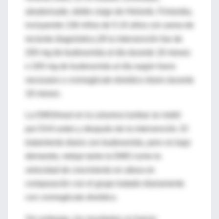
aleatorizado, doble ciego de Helsinki, Finlandia,
incluyendo 136 niños de 5-10 años con asma de
reciente diagnóstico,28 la intervención fue de
200 mg de budesonida al día durante 18 meses
o 200 mg de budesonida al día según fuera
necesario o cromoglicato disódico diario durante
18 meses.
La DMOAreal en la columna lumbar se midió
por DXA antes y después de la intervención. El
tratamiento diario con budesonida, pero no bajo
demanda, redujo tanto la DMO como la
velocidad de crecimiento en altura en
comparación con el grupo tratado diariamente
con cromoglicato disódico.
Sin embargo, los resultados no fueron