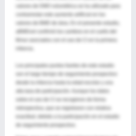
valores de DMO volumétrica se ha utilizado para
contrarrestar este aumento artificial en los
valores de BMD de área. En el presente estudio,
aBMDvol confirmó los cambios en el cuello del
fémur asociados con el uso de CI en la primera
infancia.
Los principales puntos fuertes de este estudio
son el largo tiempo de seguimiento prospectivo
desde la infancia hasta la edad escolar y una
alta tasa de participación. Aunque los datos
sobre el uso de CI se recogieron de forma
retrospectiva, que se registraron con relativa
exactitud, debido a la participación en el estudio
de seguimiento prospectivo.