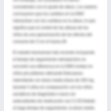
consistentes con el ajuste de altura. Los autores
concluyeron que los cambios en la DMO
interactúan con los cambios en la altura, lo que
significa que el control de las alturas de los
niños da una aproximación de los efectos del
consumo de CI en el hueso.28
El estudio transversal más reciente incluyendo
el tiempo de seguimiento retrospectivo no
encontró una diferencia en la DMO lumbar en
niños pre púberes utilizando fluticasona
intermitente con dosis media diaria de 200 mg
durante 5 años en comparación con los niños
asmáticos de diagnóstico nuevo sin
antecedentes de medicación con CI.29 Debido
al largo tiempo de seguimiento, la dosis media