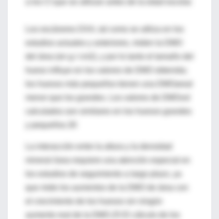
a los CI que se utilizan antes de la edad escolar.
Los escáneres DXA, tal como se utiliza en los
estudios actuales y anteriores, miden la DMO
del área (en g / cm2), y por lo tanto el tamaño del
hueso influye en los valores de DMO obtenida;
los huesos más pequeños tienen una DMOareal
menor que los grandes. Los valores de DMOvol
calculados son similares en los huesos grandes
y pequeños.30
La interacción entre la altura y la densidad
mineral ósea requiere una atención especial en
los estudios de seguimiento a largo plazo, ya
que mide los aumentos de la DMO de área con
el crecimiento de los huesos sin ningún
aumento real de la DMO.25 El cálculo de los