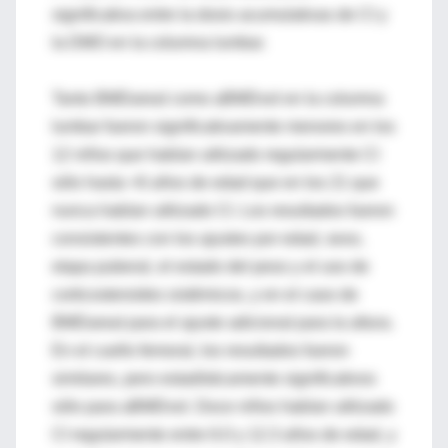
significativa entre la dosis acumulativas de CI y
la DMO en la columna lumbar.
Tanto BMDareal como aBMDvol en la columna
lumbar fueron significativamente menores en los
12 niños que habían utilizado regularmente CI
sólo hasta <6 años de edad que en los 21 que
nunca habían utilizado CI. Los resultados fueron
consistentes con los ajustes por edad, sexo,
etapa puberal, el estado del peso y el uso de
corticosteroides sistémicos, y en el caso de
BMDareal para el ajuste adicional para la altura.
En el cuello femoral, los resultados fueron
similares, pero estadísticamente significativos
sólo para aBMDvol. Doce niños habían utilizado
CI regularmente entre 6.0 y 12.3 años de edad, y