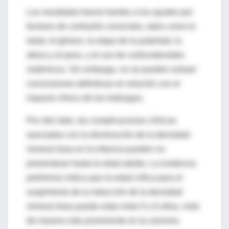
Los resultados fueron fuertes a los ajustes por
factores de confusión conocidos, tales como la
edad, el género, la etapa de la pubertad, la
altura y el peso, y el uso de corticosteroides
sistémicos. Sin embargo, no se pueden extraer
conclusiones definitivas en relación con el
impacto clínico de los hallazgos.
Por otro lado, las complicaciones clínicas
asociadas con la disminución de la densidad
mineral ósea en la infancia pueden no
presentarse hasta la edad adulta. La evidencia
preliminar indica que la edad crítica para el
surgimiento de la reducción de la densidad
mineral ósea puede estar entre 0 y 6 años, visto
de manera más prominente en la columna