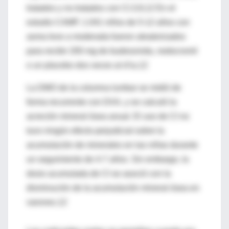
tratados y no tratados con CI.3,9,12 En el
estudio CAMP, 1.041 niños de 5-12 años con
asma leve a moderada fueron aleatorizados
para recibir 200 mg de budesonida, nedocromil
o un placebo dos veces al d’ia.12
La DMO de la columna lumbar se midió de
forma recurrente con DXA, y se calculó la
acreción mineral ósea anual. El uso de CI no
tuvo ningún efecto perjudicial sobre la
acumulación de minerales en las niñas durante
un seguimiento de 4-7 años. Sin embargo, la
dosis acumulada de CI se asoció con la
disminución de la acumulación mineral ósea en
varones.12