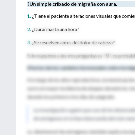
?
Un simple cribado de migraña con aura.
1.
¿Tiene el paciente alteraciones visuales que comi
2.
¿Duran hasta una hora?
3.
¿Se resuelven antes del dolor de cabeza?
Si la respuesta a las tres preguntas es "SÍ", es proba
Efectos de los cambios hormonales sobre la mi
A lo largo de los años reproductivos, la menstruació
aura
con mayor incidencia de ataques durante los cin
durante los primeros tres días de sangrado.
La investigación sugiere que uno de los desencade
de estrógenos en la fase lútea tardía del ciclo men
La
'abstinencia'
de estrógenos también explica la mayo