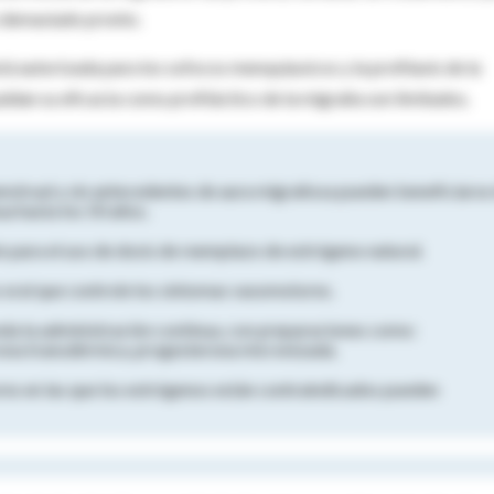
o demasiado pronto.
tá autorizada para los sofocos menopáusicos y la profilaxis de la
ldan su eficacia como profiláctico de la migraña son limitados.
strual y sin antecedentes de aura migrañosa pueden beneficiarse
a hasta los 50 años.
n para el uso de dosis de reemplazo de estrógeno natural.
 oral que controle los síntomas vasomotores.
da la administración continua, con preparaciones como:
erona transdérmica, progesterona micronizada.
es en las que los estrógenos están contraindicados pueden