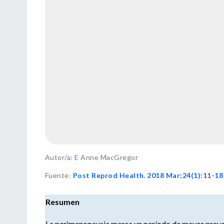
Autor/a: E Anne MacGregor
Fuente
:
Post Reprod Health. 2018 Mar;24(1):11-18
Resumen
La perimenopausia marca un período de mayor preval