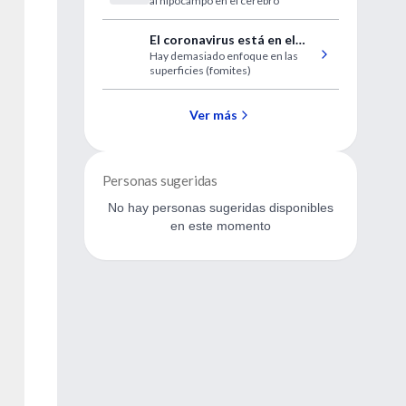
al hipocampo en el cerebro
poderosos
El coronavirus está en el
Hay demasiado enfoque en las
aire
superficies (fomites)
Ver más
Personas sugeridas
No hay personas sugeridas disponibles
en este momento