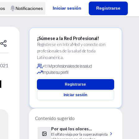
Iniciar sesión
Registrarse
tos
Notificaciones
¡Súmese a la Red Profesional!
Regístrese en IntraMed y conecte con
profesionales de la salud de toda
Latinoamérica.
2021
+1.1 M profesionales de la salud
Impulse su perfil
l
Registrarse
Iniciar sesión
Contenido sugerido
Por qué los olores
El olfato viaja por la superautopista
desencadenan recuerdos