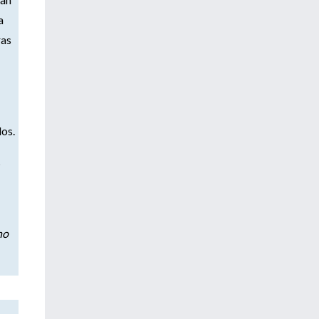
a
ras
os.
s
no