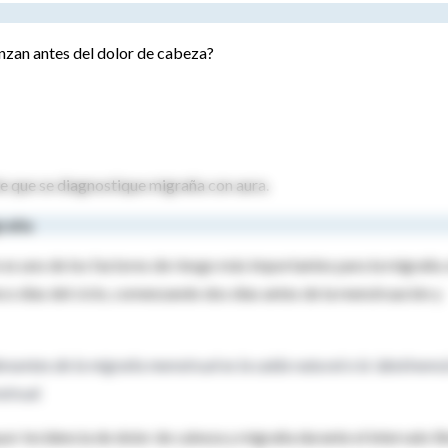
enzan antes del dolor de cabeza?
ble que se diagnostique migraña con aura.
graña
n es uno de los factores de riesgo más importantes para la migraña
co días del ciclo, comenzando dos días antes de la menstruación y
nantes de la migraña menstrual es la caída natural o la
'abstinenci
strual.
r incidencia de dolor de cabeza y migraña durante el intervalo li