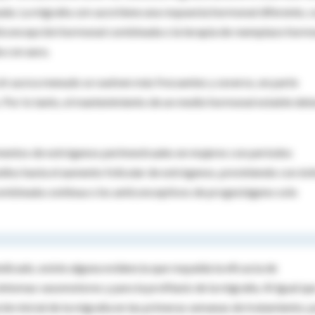
ada. La migraña
con aura
tiene una respuesta hormonal diferente, 
nticoncepción hormonal combinada o la terapia de reemplazo horm
 con aura.
in aura
a menudo se vuelven más frecuentes y severos, en parte
 Por lo tanto, el mantenimiento de un medio hormonal estable deb
ementos de estrógenos perimestruales en mujeres con períodos
edios hasta el aumento folicular de estrógenos, previniendo con éxi
ombinada continua o los anticonceptivos de progestágeno solo
ndicado, existe alguna evidencia que respalda la eficacia de
síntomas vasomotores y para la profilaxis de la migraña. Al igual qu
ión inicial de la migraña en las primeras semanas de tratamiento; 