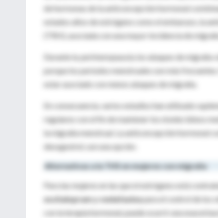
de hormonas de la anticoncepción hormonal combin
estados altos de estrógeno como el embarazo, la a
(TRH), asociada con una mayor incidencia de migraña
Durante la
perimenopausia
, los ataques de migraña
s
porque los períodos menstruales son más frecuentes.
estar asociado con menos ataques de migraña.
En consecuencia, varios estudios han utilizado supl
regulares con el fin de mantener los niveles lúteos m
la migraña menstrual. La anticoncepción hormonal c
desogestrel, son una opción.
Alternativas a la THS en mujeres con migraña
Para las mujeres en las que el estrógeno está contrai
escitalopram y venlafaxina
para el control de los 
con la terapia hormonal, puede ocurrir una exacerbac