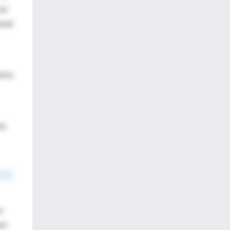
con
onal
ería
to
e
por