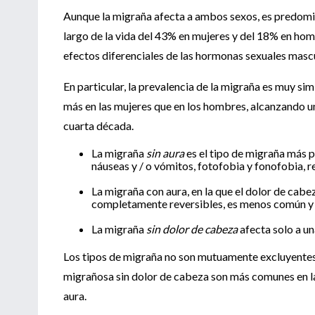
Aunque la migraña afecta a ambos sexos, es predomi
largo de la vida del 43% en mujeres y del 18% en hom
efectos diferenciales de las hormonas sexuales mascul
En particular, la prevalencia de la migraña es muy si
más en las mujeres que en los hombres, alcanzando un
cuarta década.
La migraña
sin aura
es el tipo de migraña más 
náuseas y / o vómitos, fotofobia y fonofobia, 
La migraña con aura, en la que el dolor de cab
completamente reversibles, es menos común y 
La migraña
sin dolor de cabeza
afecta solo a u
Los tipos de migraña no son mutuamente excluyentes 
migrañosa sin dolor de cabeza son más comunes en la
aura.