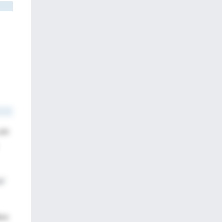
sin
a'
bre