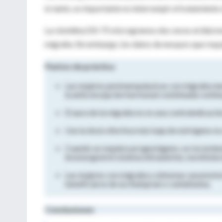
lo tanto, es importante no interrumpir el tratamient
La clonidina (50-75 microgramos dos veces al día) es
migraña. Sin embargo, los datos de ensayos que respa
Puntos de práctica
Las mujeres perimenopáusicas con migraña men
la anticoncepción hormonal combinada continu
El aura de la migraña no es una contraindicació
Use la dosis efectiva más baja de estrógeno no
Cuando se requiera progestágeno, se recomien
levonorgestrel sistema intrauterino, noretist
Las mujeres con migraña y síntomas vasomotor
beneficiarse de escitalopram o venlafaxina.
Conclusiones