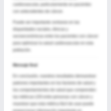
cardiovascular, particularmente en pacientes
con antecedentes de cáncer.
Puede ser importante centrarse en las
disparidades raciales, étnicas y
socioeconómicas entre los pacientes con cáncer
para optimizar la salud cardiovascular en esta
población.
Mensaje final
En conclusión, nuestros resultados demuestran
patrones importantes en los factores de salud y
los comportamientos de salud que comprenden
las métricas LE8 entre personas con cáncer y
muestran que esta métrica fácil de usar puede
proporcionar información importante en