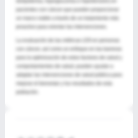
dislipidemia, hiperglucemia e hipertensión) en
pacientes con cáncer que pueden proporcionar
un marco viable a través de un tratamiento más
proactivo para orientar las intervenciones.
La evaluación de las métricas LE8 en personas
con cáncer, así como un enfoque en las barreras
para la optimización de estos factores de salud y
comportamientos de salud, pueden ayudar a
adaptar las intervenciones de salud pública para
mejorar el bienestar y los resultados de esta
población.