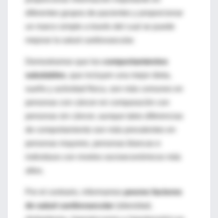
diferentes grupos de pacientes y proporcionar
un marco simple a través del cual se puede
mejorar la salud cardiovascular.
Demostramos que los
comportamientos
saludables
, que incluyen una mejor dieta,
sueño y actividad física, son más comunes en
personas con cáncer en comparación con
personas sin cáncer, aunque tales diferencias
de comportamiento son más prevalentes en
personas mayores, personas blancas e
individuos con niveles socioeconómicos más
altos.
Por el contrario, informamos
peores factores
de salud cardiovascular
(obesidad,