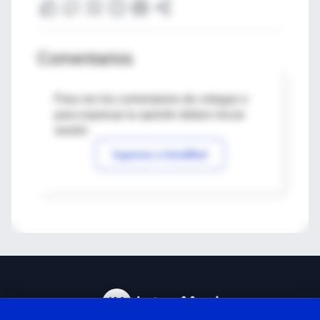
Comentarios
Para ver los comentarios de colegas o
para expresar tu opinión debes iniciar
sesión
Ingresar a IntraMed