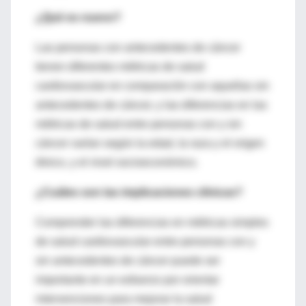
¿Qué es nuevo?
Las personas con antecedentes de cáncer
tienen diferentes métricas de salud
cardiovascular en comparación con aquellas sin
antecedentes de cáncer, y las diferencias en las
métricas de salud entre personas con y sin
cáncer varían según la edad, la raza y el origen
étnico, y el nivel socioeconómico.
¿Cuáles son las implicaciones clínicas?
Comprender las diferencias en métricas simples
de salud cardiovascular entre personas con y
sin antecedentes de cáncer puede ser
importante en un esfuerzo por orientar
intervenciones para mejorar la salud