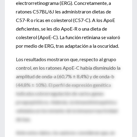
electrorretinograma (ERG). Concretamente, a
ratones C57BL/6J les administraron dietas de
C57-R o ricas en colesterol (C57-C). A los ApoE
deficientes, se les dio ApoE-R o una dieta de
colesterol (ApoE-C). La función retiniana se valoró
por medio de ERG, tras adaptación a la oscuridad.
Los resultados mostraron que, respecto al grupo
control, en los ratones ApoE-C había disminuido la
amplitud de onda-a (60,7% ± 8,4%) y de onda-b
(44,8% ± 10%). El perfil de expresión genética
indicaba sobrerregulación de varios genes
proapoptóticos. Además, la inmunohistoquímica
señalaba un incremento de la inmunorreactividad
de bax.
Ante estos datos, los autores consideran que, en