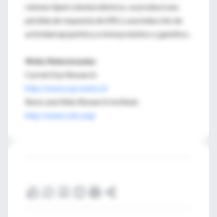
ratones hipercolesterolémicos, se produce una
pérdida de respuesta de ERG y una inducción de
actividad apoptótica a nivel proteínico y genético.
Webs Relacionadas
Current Eye Research
http://www.szp.swets.nl/
Burns and Allen Research Institute
http://www.cshs.org/