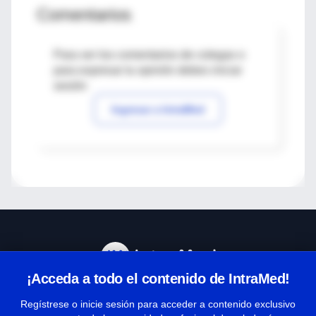
Comentarios
Para ver los comentarios de colegas o
para expresar tu opinión debes iniciar
sesión
Ingresar a IntraMed
¡Acceda a todo el contenido de IntraMed!
Centro de Ayuda
Regístrese o inicie sesión para acceder a contenido exclusivo