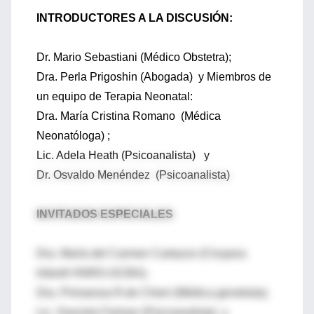
INTRODUCTORES A LA DISCUSIÓN:
Dr. Mario Sebastiani (Médico Obstetra);
Dra. Perla Prigoshin (Abogada) y Miembros de
un equipo de Terapia Neonatal:
Dra. María Cristina Romano (Médica
Neonatóloga) ;
Lic. Adela Heath (Psicoanalista) y
Dr. Osvaldo Menéndez (Psicoanalista)
INVITADOS ESPECIALES
Dra. María del Carmen Cartazzo (Cirujana
Infantil HNRG-GCBA);
Dra. Primarosa R.de Chieri (Médica genetista);
Lic. Graciela Faiman (Psicoanalista) y