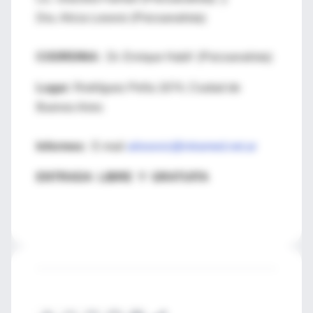
Dra. Alicia Losoviz (Psicoanalista)
COORDINA:
Dr. Enrique Habif (Psicoanalista)
Lugar:
Rodríguez Peña 1674, Ciudad de
Buenos Aires
Informes:
E-mail
ailosoviz@intramed.net.ar
ENTRADA LIBRE Y GRATUITA