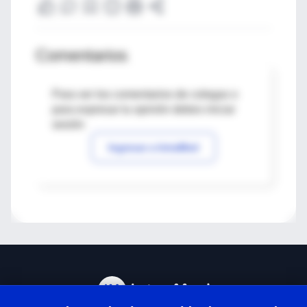
Comentarios
Para ver los comentarios de colegas o
para expresar tu opinión debes iniciar
sesión
Ingresar a IntraMed