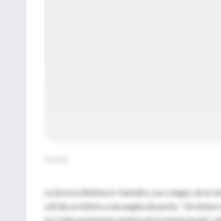
Fuente
:
La doctora Bettina A. Hamelin y sus colegas, de la 
sufrido un infarto o una angina de pecho. "Un número
los 5 días posteriores al inicio de la menstruación", s