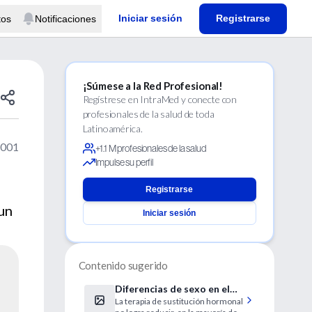
Iniciar sesión
Registrarse
tos
Notificaciones
¡Súmese a la Red Profesional!
Regístrese en IntraMed y conecte con
profesionales de la salud de toda
Latinoamérica.
2001
+1.1 M profesionales de la salud
Impulse su perfil
Registrarse
 un
Iniciar sesión
Contenido sugerido
Diferencias de sexo en el
La terapia de sustitución hormonal
control de la presión