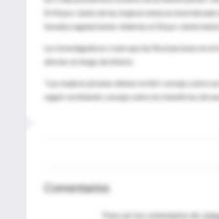
El 43 por ciento de las mujeres tenía un nivel elevado
fumaba regularmente. Además el 24 por ciento había 
Los investigadores creen que las fluctuaciones en el 
afectar al riesgo de infarto.
"Las mujeres jóvenes deben recibir consejo sobre su
seguir recibiendo consejo sobre los beneficios de un
Comentarios
Para ver los comentarios de coleg