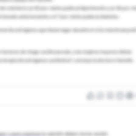
 de colesterol, un 42 por ciento padecía hipertensión y un 36 por ci
fumado anteriormente y el 7 por ciento padecía diabetes.
nivel de estrógenos que tienen lugar durante el ciclo menstrual pod
s factores de riesgo cardiovascular, y las mujeres mayores deben
a terapia de estrógenos sustitutiva", concluye la doctora Hamelin.
as o para expresar tu opinión debes iniciar sesión