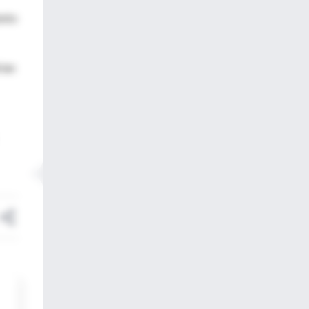
ento
rían