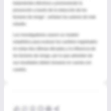
tratamientos efectivos y promoviendo la
prevención a través de la reducción de los
factores de riesgo", señalan los autores de este
estudio.
Los investigadores usaron un modelo
estadístico para evaluar los cambios registrados
en estas dos últimas décadas y la influencia de
los factores de riesgo, por lo que advierten de
sus resultados deben tomarse en cuenta con
cautela.