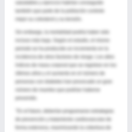
saludables y ejercicio habrían conseguido
también que parte de la población controle
mejor su colesterol y su tensión.
Sin embargo, la mortalidad podría haber sido
incluso más baja. Según el estudio, el mismo
periodo se ha producido un incremento en la
incidencia de otros factores de riesgo. Los altos
índices de masa corporal que se registran en los
últimos años y el aumento en el número de
personas con diabetes han provocado un gran
número de muertes que podrían haberse
prevenido.
"En el futuro, deberían programarse estrategias
de prevención y tratamiento cardiovascular de
forma extensiva, maximizando la cobertura de