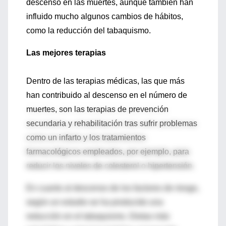
descenso en las muertes, aunque también han
influido mucho algunos cambios de hábitos,
como la reducción del tabaquismo.
Las mejores terapias
Dentro de las terapias médicas, las que más
han contribuido al descenso en el número de
muertes, son las terapias de prevención
secundaria y rehabilitación tras sufrir problemas
como un infarto y los tratamientos
farmacológicos empleados, por ejemplo, para
reducir los niveles de colesterol o hipertensión.
En cuanto al descenso de los factores de riesgo,
según un estudio se ha producido una
reducción en el tabaquismo. Dietas más