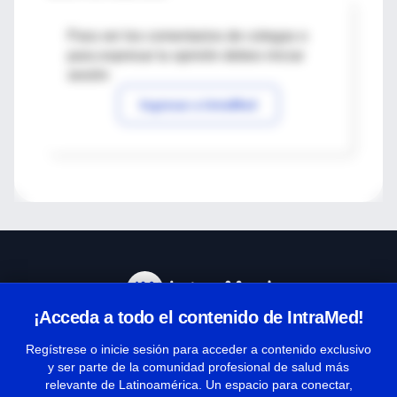
Para ver los comentarios de colegas o
para expresar tu opinión debes iniciar
sesión
Ingresar a IntraMed
¡Acceda a todo el contenido de IntraMed!
Centro de Ayuda
Regístrese o inicie sesión para acceder a contenido exclusivo
y ser parte de la comunidad profesional de salud más
relevante de Latinoamérica. Un espacio para conectar,
Términos y condiciones