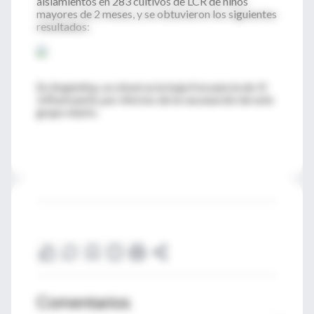
aislamientos en 283 cultivos de LCR de niños
mayores de 2 meses, y se obtuvieron los siguientes
resultados:
En Argentina, se observa la baja frecuencia de
H.
influenzae
B, por efectos de la vacunación de este
grupo etario.
Comentarios