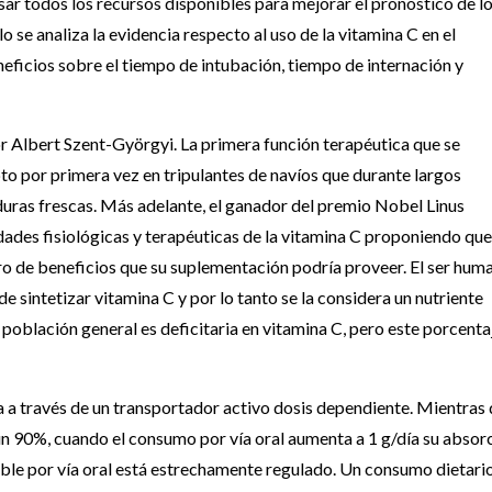
sar todos los recursos disponibles para mejorar el pronóstico de l
o se analiza la evidencia respecto al uso de la vitamina C en el
eficios sobre el tiempo de intubación, tiempo de internación y
or Albert Szent-Györgyi. La primera función terapéutica que se
pto por primera vez en tripulantes de navíos que durante largos
duras frescas. Más adelante, el ganador del premio Nobel Linus
dades fisiológicas y terapéuticas de la vitamina C proponiendo que
 de beneficios que su suplementación podría proveer. El ser hum
 sintetizar vitamina C y por lo tanto se la considera un nutriente
población general es deficitaria en vitamina C, pero este porcenta
da a través de un transportador activo dosis dependiente. Mientras
n 90%, cuando el consumo por vía oral aumenta a 1 g/día su absor
able por vía oral está estrechamente regulado. Un consumo dietari