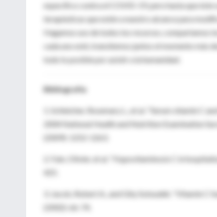
específico contra el COVID-19, pero hasta que éste s
terapéuticas que estén a nuestro alcance para modifi
Hagamos uso de todos los recursos, compartamos los 
cada uno esté, transitemos juntos el momento más des
todo lo posible por asistir a la humanidad.
Bibliografía
1. Schleicher, Rosemary L., et al. "Serum vitamin C a
2004 National Health and Nutrition Examination Surv
(2009): 1252-1263.
2. Fain, Olivier, et al. "Hypovitaminosis C in hospita
425.
3. Jacob, Robert A., and Gity Sotoudeh. "Vitamin C fun
(2002): 66-74.