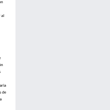
on
 al
e
ón
s
aria
s de
ra