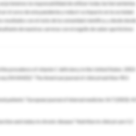
urja tenemos la responsabilidad de utilizar todas las herramientas
car el curso de esta pandemia y reducir su impacto en la sociedad.
resultados con el resto de la comunidad científica, y desde dond
afiante de nuestras carreras con el orgullo de saber que hicimos
nd the prevalence of vitamin C deficiency in the United States: 2003
ey (NHANES)." The American journal of clinical nutrition 90.5
lized patients." European journal of internal medicine 14.7 (2003): 4
ction and status in chronic disease." Nutrition in clinical care 5.2