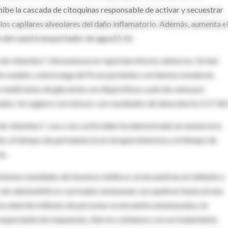
ibe la cascada de citoquinas responsable de activar y secuestrar
los capilares alveolares del daño inflamatorio. Además, aumenta e
n del canal transportador de agua15.16.
s de vitamina C intravenosa no reportan efectos adversos. Se han
s de oxalato, sobrecarga de Fe en pacientes con hemocromatosis,
s mediciones de glucemia con dispositivos a pie de cama por
izados. Se sugiere corroborar con resultados de laboratorio.5.17.18.
is de vitamina C con o sin corticoides ha demostrado en numerosos
ón, el tiempo de permanencia en terapia intensiva y el tiempo de
ia.
isiones mundiales de insumos médicos se encuentran en faltante o
s de salud públicos o privados amenazan con quebrar hasta al más
 la salud de millones de personas se encuentra amenazada y la
 expectante de respuestas. Aún no contamos con un tratamiento