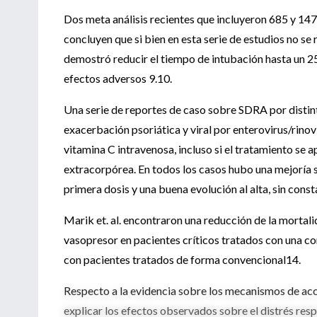
Dos meta análisis recientes que incluyeron 685 y 14
concluyen que si bien en esta serie de estudios no s
demostró reducir el tiempo de intubación hasta un 25
efectos adversos 9.10.
Una serie de reportes de caso sobre SDRA por distint
exacerbación psoriática y viral por enterovirus/rinov
vitamina C intravenosa, incluso si el tratamiento se 
extracorpórea. En todos los casos hubo una mejoría si
primera dosis y una buena evolución al alta, sin con
Marik et. al. encontraron una reducción de la mort
vasopresor en pacientes críticos tratados con una c
con pacientes tratados de forma convencional14.
Respecto a la evidencia sobre los mecanismos de acci
explicar los efectos observados sobre el distrés res