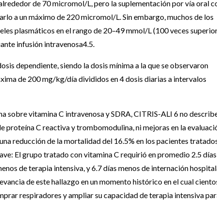
lrededor de 70 micromol/L, pero la suplementación por vía oral c
varlo a un máximo de 220 micromol/L. Sin embargo, muchos de los
eles plasmáticos en el rango de 20–49 mmol/L (100 veces superior
ante infusión intravenosa4.5.
dosis dependiente, siendo la dosis mínima a la que se observaron
xima de 200 mg/kg/día divididos en 4 dosis diarias a intervalos
cha sobre vitamina C intravenosa y SDRA, CITRIS-ALI 6 no describ
 de proteína C reactiva y trombomodulina, ni mejoras en la evaluaci
una reducción de la mortalidad del 16.5% en los pacientes tratado
ave: El grupo tratado con vitamina C requirió en promedio 2.5 días
enos de terapia intensiva, y 6.7 días menos de internación hospital
levancia de este hallazgo en un momento histórico en el cual ciento
omprar respiradores y ampliar su capacidad de terapia intensiva pa