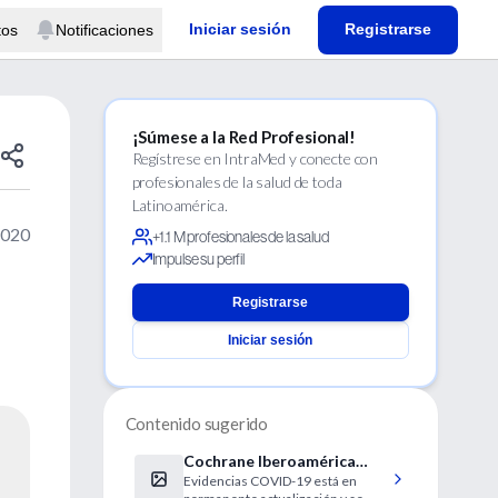
Iniciar sesión
Registrarse
tos
Notificaciones
¡Súmese a la Red Profesional!
Regístrese en IntraMed y conecte con
profesionales de la salud de toda
Latinoamérica.
2020
+1.1 M profesionales de la salud
Impulse su perfil
Registrarse
Iniciar sesión
Contenido sugerido
Cochrane Iberoamérica
Evidencias COVID-19 está en
publica un recurso