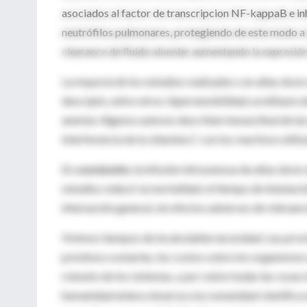
asociados al factor de transcripcion NF-kappaB e inh
neutrófilos pulmonares, protegiendo de este modo a 
clearance de fluido alveolar aumentando la expresió
La mayoría de los estudios realizados con altas dosi
descripto, entre otros: hipersensibilidad, urolitiasi
anemia. Algunos autores describen inexactitud de la
interferencia de la vitamina C con los reactivos util
En
conclusión
, la infusión intravenosa de altas dos
estudios reducir la mortalidad, el tiempo de intubaci
internación general, sin efectos adversos de relevanc
Vivimos tiempos de incalculable necesidad. Las prov
próximos a estarlas, los costos sobre los organismo
robusto de los sistemas, y por sobre todas las cosas
humanidad entera observa a la comunidad científica