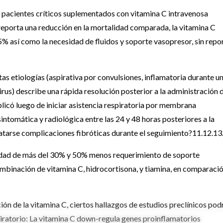
7 pacientes críticos suplementados con vitamina C intravenosa
e reporta una reducción en la mortalidad comparada, la vitamina C
% así como la necesidad de fluidos y soporte vasopresor, sin repo
as etiologías (aspirativa por convulsiones, inflamatoria durante u
irus) describe una rápida resolución posterior a la administración 
aplicó luego de iniciar asistencia respiratoria por membrana
ntomática y radiológica entre las 24 y 48 horas posteriores a la
statarse complicaciones fibróticas durante el seguimiento?11.12.13
alidad de más del 30% y 50% menos requerimiento de soporte
ombinación de vitamina C, hidrocortisona, y tiamina, en comparaci
ón de la vitamina C, ciertos hallazgos de estudios preclínicos pod
piratorio: La vitamina C down-regula genes proinflamatorios