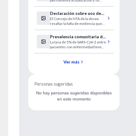
permanente actualización y se
informativo COVID19
dirige a los profesionales
sanitarios y al público general
Declaración sobre uso de
hispanohablante
El Consejo de HTA de la desea
IECA y ARAII durante la
resaltar la falta de evidencia que
pandemia COVID 19
respalde el efecto nocivo de ACE-I
y ARB en el contexto del brote
Prevalencia comunitaria de
pandémico de COVID-19
La tasa de 5% de SARS-CoV-2 entre
SARS-CoV-2
pacientes con enfermedad leve
similar a la Influenza sin factores
de riesgo es preocupante
Ver más
Personas sugeridas
No hay personas sugeridas disponibles
en este momento