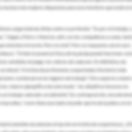
Hay muchas más mujeres dispuestas para esos hombres que están en 
Roma carga toda las tintas sobre su profesión. “Es por mi trabajo, 
ue: “Llegás a París o Venecia, salís con tus compañeras a cenar, tené
e estuviera mi novia. Pero no está”. Pero su respuesta cae en saco
lasso: “Si bien la ausencia física de la pareja puede funcionar co
tras variables en juego, los valores de cada uno. En definitiva, las
 un deseo”. A la lista de profesiones sospechadas Norberto Inda
aciones comienzan en los lugares de trabajo”. Otro aspecto a tener
cios. Inda lo ejemplifica de este modo: “ser albañil no favorece la
s un trabajo valorado socialmente”. En contraposición, encontramo
masculina, “como tiene asociado el poder que te da la plata y el se
retaria también encabezan el top ten en la lista de sospechosos. ¿P