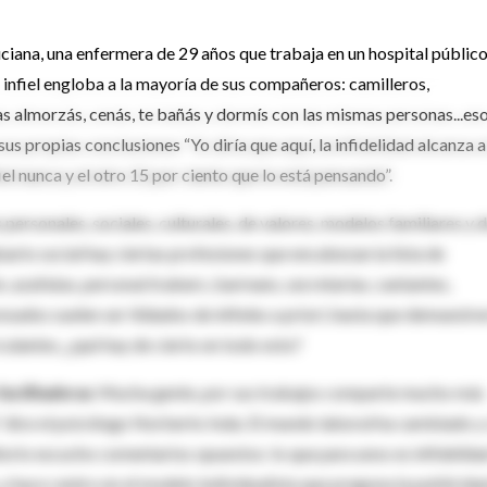
ciana, una enfermera de 29 años que trabaja en un hospital públic
er infiel engloba a la mayoría de sus compañeros: camilleros,
as almorzás, cenás, te bañás y dormís con las mismas personas...es
us propias conclusiones “Yo diría que aquí, la infidelidad alcanza a
iel nunca y el otro 15 por ciento que lo está pensando”.
 personales, sociales, culturales, de valores, modelos familiares y 
nario social hay ciertas profesiones que encabezan la lista de
 azafatas, personal trainers, barmans, secretarias, cantantes,
sados suelen ser tildados de infieles a priori, hasta que demuestre
rculantes, ¿qué hay de cierto en todo esto?
acilitadoras
. Mucha gente, por sus trabajos comparte mucho más
 dice el psicólogo Norberto Inda. El mundo laboral ha cambiado y
ltorio escucho comentarios opuestos: lo que para unos es infidelida
 y hace centro en el modelo individualista que pregona la publicida