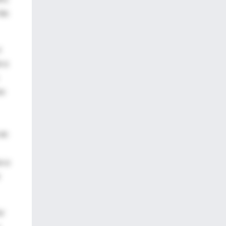
las
a
s a
mo
 en
s a
r
or