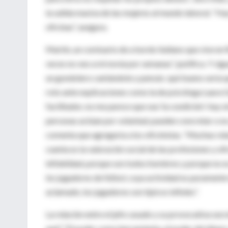
la salida masiva de las mujeres al mundo laboral. “
oficinas”, asegura.
Martín, un comisario de a bordo italiano que vive en 
veces no veo a mi novia por semanas”, justifica. Y sig
un gondolero cantándote y pensás: qué bueno sería qu
roto ante explicaciones como la de psicóloga Laura Ga
facilitador, no me parece que sea ‘la condición’: hay o
personas actúan por voluntad, pueden concretar o no
comenta que agregaría a los oficinistas. “Muchas rel
cuenta es la valoración social de las profesiones y ofi
infidelidad, porque son todos hombres y porque no e
los jugadores de fútbol, cuya actividad es puramente 
aclamado, los jugadores son típicos infieles”.
La relación entre el jefe casado y su provocativa sec