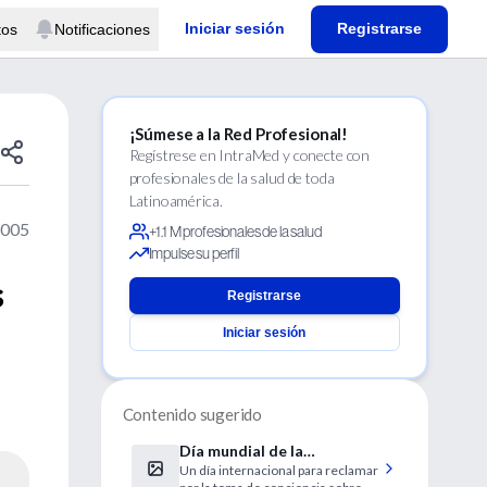
Iniciar sesión
Registrarse
tos
Notificaciones
¡Súmese a la Red Profesional!
Regístrese en IntraMed y conecte con
profesionales de la salud de toda
Latinoamérica.
2005
+1.1 M profesionales de la salud
Impulse su perfil
s
Registrarse
Iniciar sesión
Contenido sugerido
Día mundial de la
Un día internacional para reclamar
Hipertensión Arterial