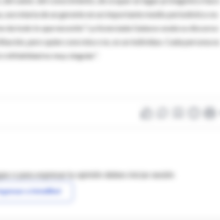
, del saber, del conocimiento, de ocupar un lugar protagónico hace
na, secretaria de un gerente en un importante medio periodístico no
me da todo lo que necesito” La licenciada Galasso avala su discurso:
itación, pero quien concreta o no, es un individuo. Cada persona es
o infidelidad es muy singular”.
as o para expresar tu opinión debes iniciar sesión
ngresar a IntraMed