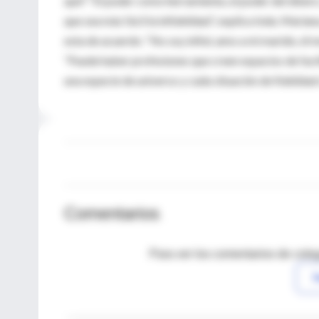
qué? “El poder como herramienta, el poder del dinero
que sea más fácil la infidelidad”, explica Inda. Maria
esta de acuerdo: “No soy infiel, amo a mi marido, él 
“Puede haber profesiones que creen espacios de facil
una especie de universo y cada situación de fidelidad 
Comentarios
Para ver los comentarios de coleg
I