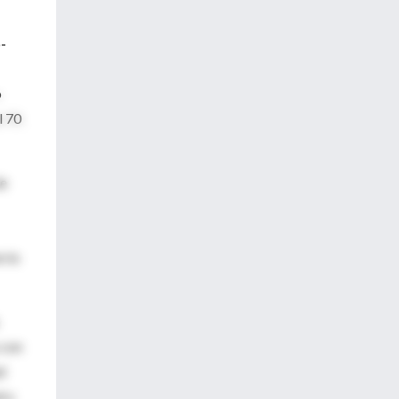
o-
o
l 70
de
n lo
 con
d
d y