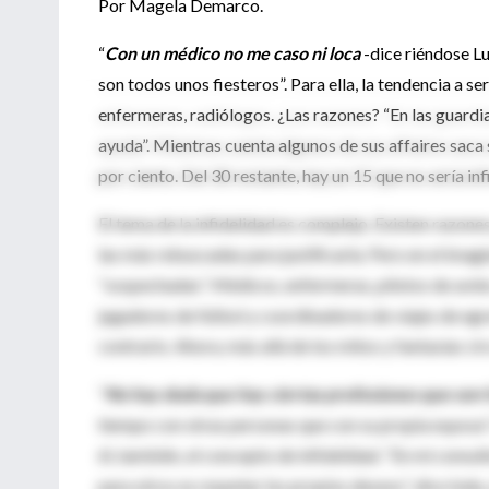
Por Magela Demarco.
“
Con un médico no me caso ni loca
-dice riéndose Lu
son todos unos fiesteros”. Para ella, la tendencia a s
enfermeras, radiólogos. ¿Las razones? “En las guardi
ayuda”. Mientras cuenta algunos de sus affaires saca s
por ciento. Del 30 restante, hay un 15 que no sería inf
El tema de la infidelidad es complejo. Existen razones
las más rebuscadas para justificarla. Pero en el imagi
“sospechadas”. Médicos, enfermeras, pilotos de avión,
jugadores de fútbol y coordinadores de viajes de egre
contrario. Ahora, más allá de los mitos y fantasías ci
“
No hay duda que hay ciertas profesiones que son f
tiempo con otras personas que con su propia esposa”
él, también, el concepto de infidelidad. “En mi consu
para otros es respetar los propios deseos”, dice Inda,