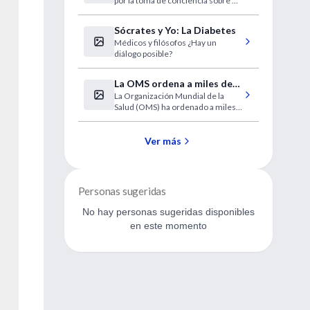
por la toma de conciencia sobre un
grave problema santiario.
Sócrates y Yo: La Diabetes
Médicos y filósofos ¿Hay un
diálogo posible?
La OMS ordena a miles de
La Organización Mundial de la
laboratorios destruir las
Salud (OMS) ha ordenado a miles
cepas del virus de la gripe
de laboratorios de todo el mundo
que provocó la pandemia
que destruyan las cepas de un
de 1957
virus de la gripe, enviadas a 18
Ver más
países como parte de análisis
rutinarios, debido a un riesgo,
pequeño pero real, de que las
muestras puedan provocar una
Personas sugeridas
pandemia mundial.
No hay personas sugeridas disponibles
en este momento