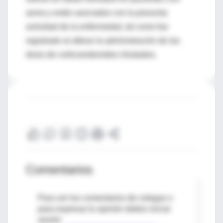
asma y están asociados con la presunta
actividad de la enfermedad, tal como fue
registrado al alterar la administración de las
dosis de corticoesteroides inhalados.
Comentarios
Para ver los comentarios de colegas o
para expresar tu opinión debes iniciar
sesión