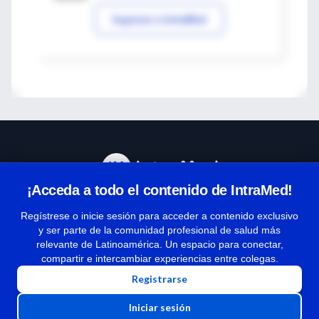
Ingresar a IntraMed
¡Acceda a todo el contenido de IntraMed!
Centro de Ayuda
Regístrese o inicie sesión para acceder a contenido exclusivo
y ser parte de la comunidad profesional de salud más
relevante de Latinoamérica. Un espacio para conectar,
Términos y condiciones
compartir e intercambiar experiencias entre colegas.
| Políticas de privacidad
Registrarse
| Todos los derechos reservados | Copyright 1997-2026
Iniciar sesión