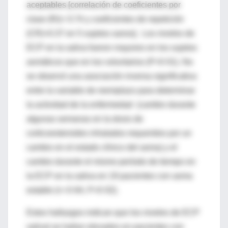
aceptables [correlación de coeficientes por
clase (Ri)= 0.74 y coeficientes de repetición
(CR)=0.37 en 5 sujetos sanos]. Los niveles de
ECP en la saliva fueron mayores en los sujetos
asmáticos que en los voluntarios (P<0·01). No
se observó una asociación inversa significativa
entre la variable de reemplazo para determinar
la actividad de la enfermedad (cambio durante
algunas semanas en la dosis de
corticoesteroides inhalados requeridos por un
cambio en el estado clínico del asma) y el
cambio durante el mismo período de tiempo en
la ECP en la saliva en 19 pacientes con asma
estable (r=-0·64, P=0·02).
Estos hallazgos indican que los niveles de ECP
salival se hallan elevados en pacientes con