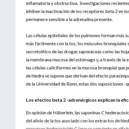
inflamatoria y obstructiva. Investigaciones recientes
inhiben la inactivación de los receptores beta 2 en l
permanece sensible a la adrenalina presente.
Las células epiteliales de los pulmones forman más s
más fácilmente con la tos; los músculos bronquiales se
secretolítico de las drogas saponáceas como las hojas 
la membrana mucosa del estómago y, a través de la es
las células caliciformes en la mucosa bronquial que
de hiedra se supone que derivan del efecto parasimpa
de la Universidad de Bonn, estas dos suposiciones -
Los efectos beta 2 -adrenérgicos explican la efic
En opinión de Häberlein, las saponinas C hederacósic
del alivio de la tos asociado con los extractos de hie
precursor, hederacósido C (que se convierte en alfa 