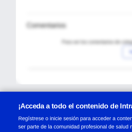
Comentarios
Para ver los comentarios de coleg
I
¡Acceda a todo el contenido de Int
Regístrese o inicie sesión para acceder a conten
ser parte de la comunidad profesional de salud 
Centro de Ayuda