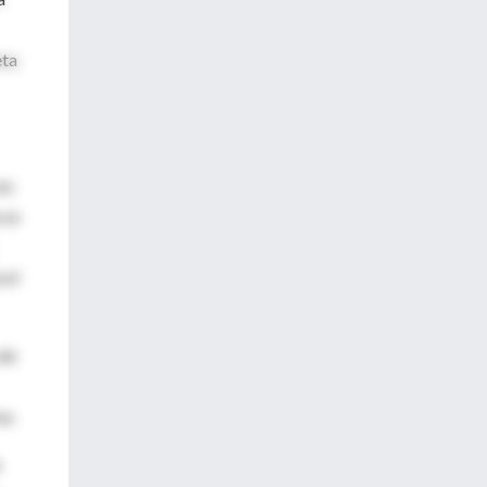
eta
es
 se
 el
 de
va.