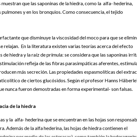
 muestran que las saponinas de la hiedra, como la alfa- hederina,
os pulmones y en los bronquios. Como consecuencia, el tejido
urfactante que disminuye la viscosidad del moco para que se elimi
 relajan. En la literatura existen varias teorías acerca del efecto
de hiedra y la raíz de prímula: se considera que las saponinas irri
timulación refleja de las fibras parasimpáticas aferentes, estimul
 producen más secreción. Las propiedades espasmolíticas del extra
ticolítico de ciertos glucósidos. Según el profesor Hanns Häberle
que nunca fueron demostradas en forma experimental- son falsas.
acia de la hiedra
as y la alfa- hederina que se encuentran en las hojas son responsab
dra. Además de la alfa hederina, las hojas de hiedra contienen el
hederina por medio de las esterasas), como también la hederagenin