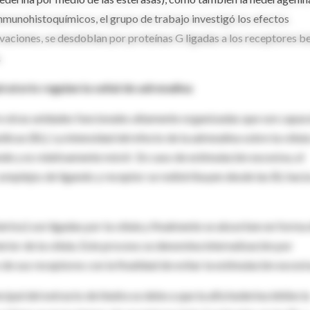
munohistoquímicos, el grupo de trabajo investigó los efectos
vaciones, se desdoblan por proteínas G ligadas a los receptores b
.
iratorio regulan la señal de adrenalina
e otras unidades funcionales altamente organizadas que son capac
icas (BL). La intensidad del efecto de la adrenalina sobre la célula
ende y es relativamente móvil. En caso de estimulación excesiva, el
omplejos de ligando y receptor se redistribuyen desde las BL hacia
rtos) son ligadas por la célula y finalmente se absorben en forma
ior de la célula. Este proceso se denomina internalización por
de sus receptores con la finalidad de evitar la estimulación excesi
cipal del extracto de hiedra se debe a que la alfa hederina inhibe la