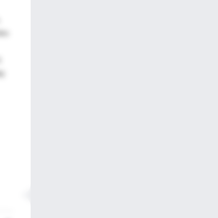
dos
5
%)