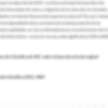
 mayor producción de AMPc: un efecto principal de la producción
 intracelular de calcio y relajación de los músculos no estriados,
iante correlación fluorescente espectroscópica (FCS) y por méto
orma dependiente de la concentración la intususcepción de los
ares epiteliales: ex vivo la alfa hederina en concentraciones de 0.
el límite tóxico- se asocia con una caída significativa (50% al 80
ón Científica de SIIC, sobre la base del artículo original
ón Científica (SIIC), 2004