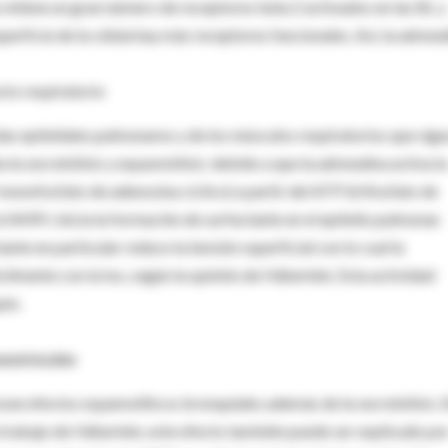
a retiene un gran número de receptores beta 2 activados en las BL y
erficie de la célula hay más receptores funcionales. Así, la adrena
acto respiratorio
las epiteliales pulmonares y de los músculos respiratorios que sigu
 la secretólisis y espasmólisis: debido a que la adrenalina activa la
onofosfato de adenosina cíclico) a partir del ATP (trifosfato de
 AMPc inicia la formación de surfactante en el epitelio pulmonar.
tante en particular reduce la tensión superficial con lo cual la
ilmente con la tos, según la opinión de Häberlein. Esta actividad
uio.
onstricción
osee efectos espamolíticos bronquiales además de la secretólisis. 
e trabajo de Häberlein, este efecto también puede ser explicado po