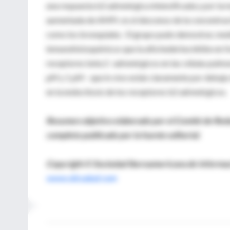
una respuesta b2 adrenérgica intensificada y por la
aumentada de AMPc es el descenso de la concentración
como los bronquiales. El grupo pudo demostrar, med
inmunohistoquímicos que la alfa hederina inhibe en f
receptores beta 2 -adrenérgicos en las células pulmon
µM y 1 µM - que in vivo están claramente por debajo d
en la endocitosis de los receptores b2 adrenérgicos.
Resumen objetivo elaborado por el Comité de Redacci
completo publicado por la fuente editorial.
Copyright © Sociedad Iberoamericana de Informaci
www.siicsalud.com