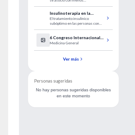
se asoció con menos
esófago
complicaciones que la colocación
de un stent, los autores la
Insulinoterapia en la
recomiendan como tratamiento
El tratamiento insulínico
diabetes de tipo 2
primario para la paliación de la
subóptimo en las personas con
disfagia por cáncer esofágico.
diabetes de tipo 2 es bastante
común.
6 Congreso Internacional
Medicina General
de Medicos Generales
Ver más
Personas sugeridas
No hay personas sugeridas disponibles
en este momento