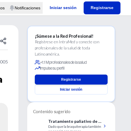
Iniciar sesión
Registrarse
tos
Notificaciones
¡Súmese a la Red Profesional!
Regístrese en IntraMed y conecte con
profesionales de la salud de toda
Latinoamérica.
2005
+1.1 M profesionales de la salud
Impulse su perfil
a
Registrarse
Iniciar sesión
Contenido sugerido
Tratamiento paliativo de la
Dado que la braquiterapia también
disfagia por cáncer de