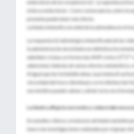
endocitosis de los receptores b2 . La saponina activ
evita su endocitosis. Como consecuencia, sobre la sup
presente puede tener más efecto.
La hiedra intensifica la señal de la adrenalina en el tr
La respuesta b2 adrenérgica intensificada de las célu
la administración de la hiedra en definitiva incrementa
adenilato ciclasa, se forma más AMP cíclico (3™,5™-m
adenosina). Además de varios efectos metabólicos, el
Al igual que las fosfatidilcolinas, la proteína B surfac
viscosidad del moco disminuye y se lo elimina más fác
secretolítica puede calmar y aliviar la tos en el bronq
La hiedra afloja la secreción y reduce labroncoc
En estudios clínicos, el extracto de hiedra también p
base a las investigaciones realizadas por el grupo d