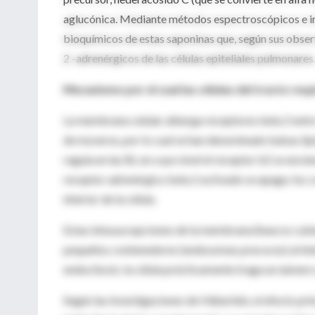
aglucónica. Mediante métodos espectroscópicos e in
bioquímicos de estas saponinas que, según sus obser
2 -adrenérgicos de las células epiteliales pulmonares
Mecanismo por el cual las células del tracto resp
La membrana celular alberga receptores beta 2 entr
de moverse, por lo cual se han denominado balsas lipíd
regula en las BL en cuyo nivel el receptor b2 se enci
receptor adrenérgico beta 2 activado se apaga: los c
interior de la célula.
Estas intususcepciones de la membrana (huecos cubie
pequeños contenedores (endosomas precoces) al inter
endocitosis; la célula prácticamente traga un número 
Según las investigaciones de Häberlein, el efecto prin