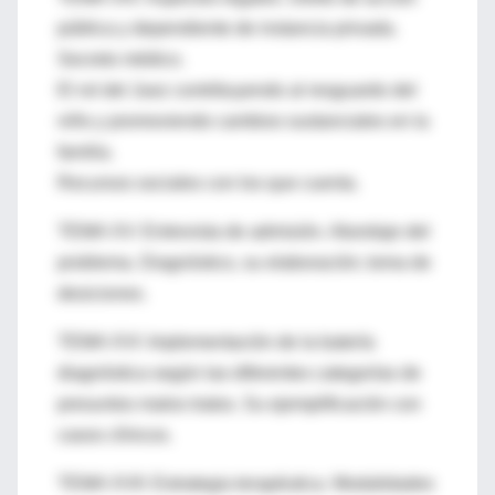
pública y dependiente de instancia privada.
Secreto médico.
El rol del Juez contribuyendo al resguardo del
niño y promoviendo cambios sustanciales en la
familia.
Recursos sociales con los que cuenta.
TEMA XV: Entrevista de admisión. Abordaje del
problema. Diagnóstico, su elaboración; toma de
desiciones.
TEMA XVI: Implementación de la batería
diagnóstica según las diferentes categorías de
presuntos malos tratos. Su ejemplificación con
casos clínicos.
TEMA XVII: Estrategia terapéutica. Modalidades