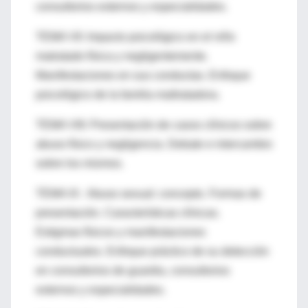
consultorios externos y especialidades.
TEMA VII: Impacto psicológico en el niño
matratado física y negligentemente.
Manifestaciones en sus conductas. Enfoque
psicológico de la familia maltratadora.
TEMA VIII: Presentación de casos clínicos sobre
abuso físico y negligencia. Debate e intercambio
sobre los mismos.
TEMA IX: Abuso sexual: concepto. Formas de
presentación. Características clínicas.
Estigmas físicos y manifestaciones
conductuales. Enfoque práctico de su detección
en consultorios de guardia, consultorios
externos y especialidades.