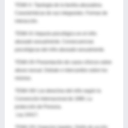
TEMA X: Tipología de la familia abusadora.
Características de sus integrantes. Formas de
interacción.
TEMA XI: Impacto psicológico en el niño
abusado sexualmente. Consecuencias
psicológicas del niño abusado sexualmente.
TEMA XII: Presentación de casos clínicos sobre
abuso sexual. Debate e intercambio sobre los
mismos.
TEMA XIII: Los derechos del niño según la
Convención Internacional de 1989. La
protección de Persona.
Ley 24417.
TEMA XIV: Aspectos legales. Delito de acción