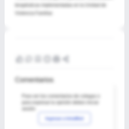
terapéuticas implementadas en la Unidad de
Violencia Familiar.
Comentarios
Para ver los comentarios de colegas o
para expresar tu opinión debes iniciar
sesión
Ingresar a IntraMed