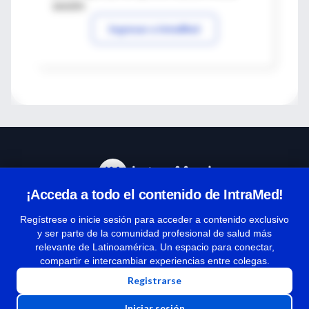
sesión
Ingresar a IntraMed
¡Acceda a todo el contenido de IntraMed!
Centro de Ayuda
Regístrese o inicie sesión para acceder a contenido exclusivo
y ser parte de la comunidad profesional de salud más
relevante de Latinoamérica. Un espacio para conectar,
Términos y condiciones
compartir e intercambiar experiencias entre colegas.
| Políticas de privacidad
Registrarse
| Todos los derechos reservados | Copyright 1997-2026
Iniciar sesión