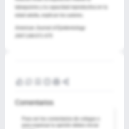
tabaquismo y la capacidad reproductiva en la
edad adulta, explican los autores.
American Journal of Epidemiology
2007;166:571-575
Comentarios
Para ver los comentarios de colegas o
para expresar tu opinión debes iniciar