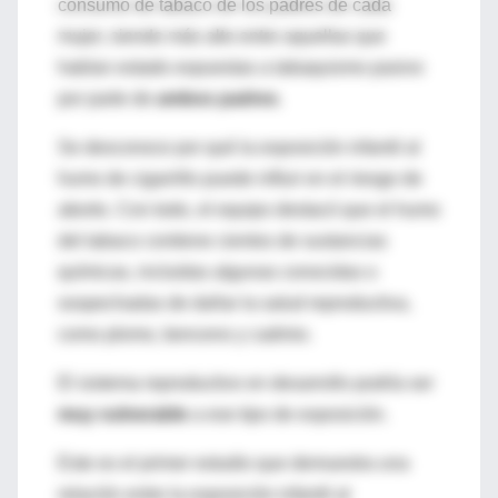
consumo de tabaco de los padres de cada
mujer, siendo más alto entre aquellas que
habían estado expuestas a tabaquismo pasivo
por parte de
ambos padres
.
Se desconoce por qué la exposición infantil al
humo de cigarrillo puede influir en el riesgo de
aborto. Con todo, el equipo destacó que el humo
del tabaco contiene cientos de sustancias
químicas, incluidas algunas conocidas o
sospechadas de dañar la salud reproductiva,
como plomo, benceno y cadmio.
El sistema reproductivo en desarrollo podría ser
muy vulnerable
a ese tipo de exposición.
Este es el primer estudio que demuestra una
relación entre la exposición infantil al