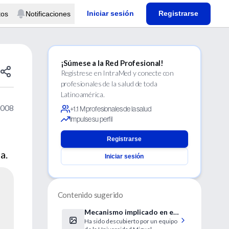
Iniciar sesión
Registrarse
tos
Notificaciones
¡Súmese a la Red Profesional!
Regístrese en IntraMed y conecte con
profesionales de la salud de toda
Latinoamérica.
2008
+1.1 M profesionales de la salud
Impulse su perfil
Registrarse
a.
Iniciar sesión
Contenido sugerido
Mecanismo implicado en el
Ha sido descubierto por un equipo
equilibrio de la corteza