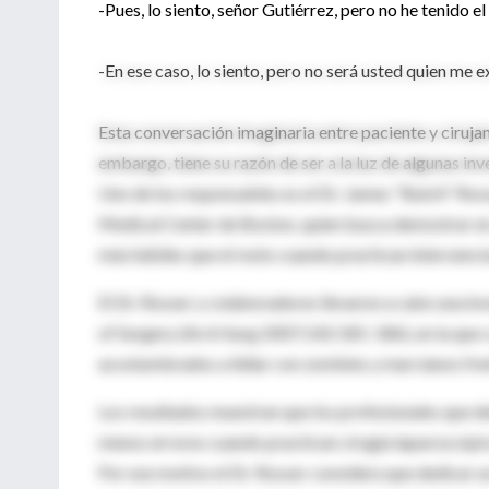
-Pues, lo siento, señor Gutiérrez, pero no he tenido el
-En ese caso, lo siento, pero no será usted quien me ex
Esta conversación imaginaria entre paciente y ciruja
embargo, tiene su razón de ser a la luz de algunas in
Uno de los responsables es el Dr. James "Butch" Ross
Medical Center de Boston, quien busca demostrar en 
más hábiles que el resto cuando practican intervenci
El Dr. Rosser y colaboradores llevaron a cabo una in
of Surgery (Arch Surg 2007;142:181-186), en la que c
acostumbrados a lidiar con zombies y marcianos frent
Los resultados muestran que los profesionales que d
menos errores cuando practican cirugía laparoscópic
Por ese motivo el Dr. Rosser considera que dedicar 