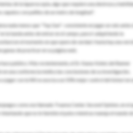
ntas de la laparoscopia, algo que requiere una destreza y habilid
 zapatos con palillos de un metro de longitud".
ama nada menos que "Top Gun"- consistente en jugar un rato antes
 en la banda antes de entrar en el campo, para ir adquiriendo la
ecesitará en el momento en que opere de verdad. Hasta hay una vers
ne ganas de practicar en su página web.
e hace público. Más recientemente, el Dr. Kanav Kohel, del Banner
en una conferencia médica las conclusiones de su investigación,
 a jugar con la Wii se asocia a un 50% mejor control del bisturí en 
deojuegos como ese llamado Trauma Center. Second Opinion, en el 
 intentando que no le tiemble el pulso mientras maneja el mando de