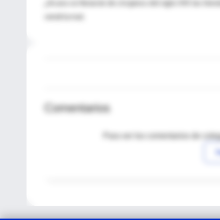
¿Acaso se llenarán de cirujanos del siglo XXI las tie
vendría mal.
Comentarios
Para ver los comentarios de coleg
I