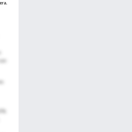
era.
s
 son
es
37%