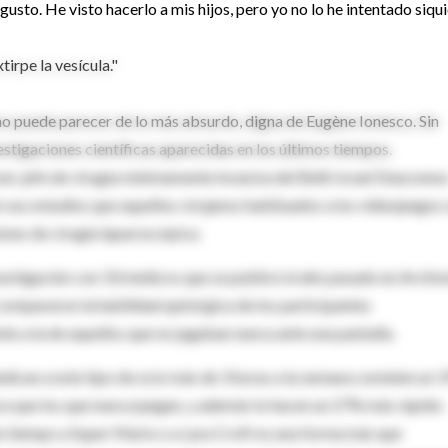
 gusto. He visto hacerlo a mis hijos, pero yo no lo he intentado siqui
tirpe la vesícula."
no puede parecer de lo más absurdo, digna de Eugène Ionesco. Sin
vestigaciones científicas aparecidas en los últimos tiempos.
er, jefe de cirugía mínimamente invasiva del Beth Israel Deacones
sus estudios que aquellos cirujanos habituados a los videojuegos
ones de cirugía laparoscópica.
vestigación con 33 médicos que se publicó el año pasado en Archiv
ompararon la habilidad quirúrgica de los participantes
e a la de aquellos que no jugaban nunca ante una pantalla.
edican a este tipo de ocio más de 3 horas a la semana cometen un 
a que los que nunca juegan, y además lo hacen un 27% más rápido.
un tiempo a Super Mario o a Lara Croft es una forma más que