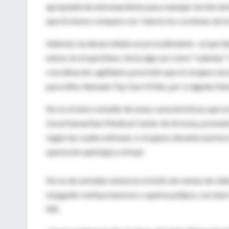
apropiada de entrenamiento para manejar las herramie
que él mismo compara con "atarse los cordones de los
Además, ha desarrollado un procedimiento -al que ll
entrar en el quirófano. Sería algo así como "calentar"
coordinación, agilidad y precisión que el cirujano n
para niños llamada Top Gun 4 Kids, por si alguien tie
No es el único estudio de estas características que s
Good Samaritan Medical Center de Arizona, presentó 
según las cuales entrenar a cirujanos durante una hora
operación quirúrgica virtual.
No es de extrañar entonces el éxito de ventas de vi
el jugador extirpa tumores o quema pólipos con láser
Wii.