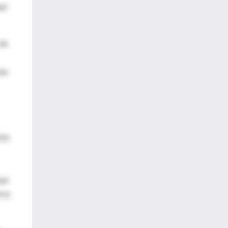
ad
 de
ión
una
que
 la