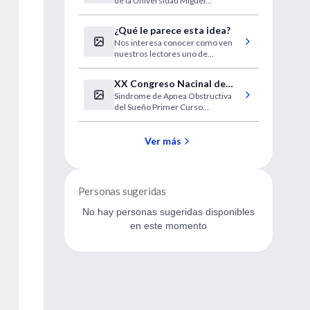
de la Universidad Miguel
cerebral
Hernández de Elche y puede estar
involucrado en enfermedades
¿Qué le parece esta idea?
como la esquizofrenia o la
Nos interesa conocer como ven
epilepsia.
nuestros lectores uno de
nuestros proyectos 2008.
XX Congreso Nacinal de
Sindrome de Apnea Obstructiva
Otorrinolaringología
del Sueño Primer Curso
Hondureño de “Manejo de las
Roncopatías”
Ver más
Personas sugeridas
No hay personas sugeridas disponibles
en este momento