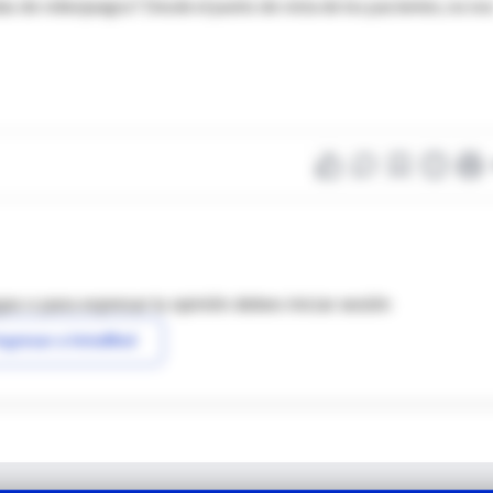
ndas de videojuegos? Desde el punto de vista de los pacientes, no no
as o para expresar tu opinión debes iniciar sesión
ngresar a IntraMed