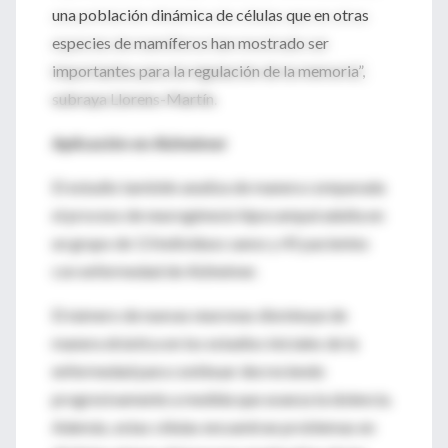
una población dinámica de células que en otras
especies de mamíferos han mostrado ser
importantes para la regulación de la memoria”,
subraya Llorens-Martín.
Aplicación en Alzheimer
El estudio también analiza de manera comparada
el proceso de neurogénesis hipocampal adulta en
un grupo de 13 individuos sanos y 45 pacientes
con enfermedad de Alzheimer.
El número de nuevas neuronas disminuye de
manera drástica en los estadios iniciales de la
enfermedad para continuar decreciendo
progresivamente a medida que avanza la dolencia.
Además, estas células encuentran problemas en