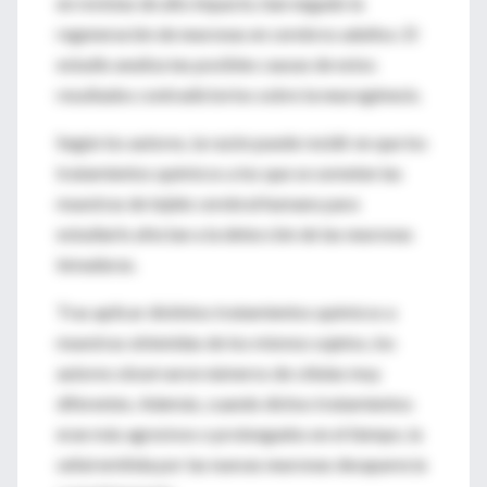
en revistas de alto impacto, han negado la
regeneración de neuronas en cerebros adultos. El
estudio analiza las posibles causas de estos
resultados contradictorios sobre la neurogénesis.
Según los autores, la razón puede residir en que los
tratamientos químicos a los que se someten las
muestras de tejido cerebral humano para
estudiarlo afectan a la detección de las neuronas
inmaduras.
Tras aplicar distintos tratamientos químicos a
muestras obtenidas de los mismos sujetos, los
autores observaron números de células muy
diferentes. Además, cuando dichos tratamientos
eran más agresivos o prolongados en el tiempo, la
señal emitida por las nuevas neuronas desaparecía