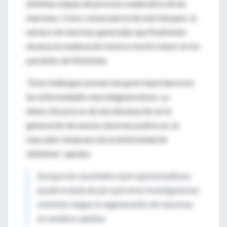
distintas etapas del proceso madurativo de las
neuronas. Como consecuencia de este bloqueo, el
número de neuronas generadas que finalmente
alcanza la maduración total es mucho menor en los
pacientes de Alzheimer.
“Estos hallazgos poseen una gran importancia en
las enfermedades neurodegenerativas. La
detección precoz de una disminución en la
generación de nuevas neuronas podría ser un
marcador temprano de la enfermedad de
alzhéimer”, apunta.
Aunque los resultados sean esperanzadores,
queda la duda de por qué otras investigaciones
recientes niegan la regeneración de neuronas
en cerebros adultos