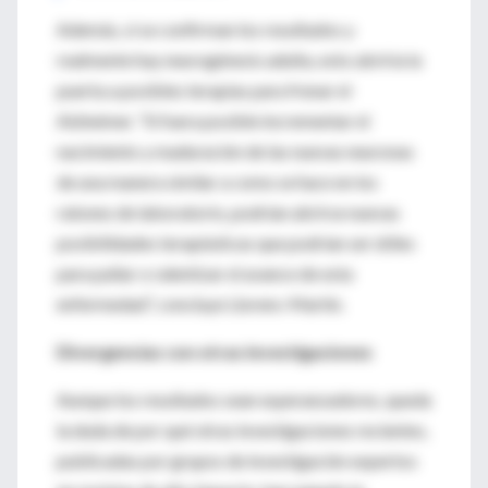
Además, si se confirman los resultados y
realmente hay neurogénesis adulta, esto abriría la
puerta a posibles terapias para frenar el
Alzheimer. “Si fuera posible incrementar el
nacimiento y maduración de las nuevas neuronas
de una manera similar a como se hace en los
ratones de laboratorio, podrían abrirse nuevas
posibilidades terapéuticas que podrían ser útiles
para paliar o ralentizar el avance de esta
enfermedad”, concluye Llorens-Martín.
Divergencias con otras investigaciones
Aunque los resultados sean esperanzadores, queda
la duda de por qué otras investigaciones recientes,
publicadas por grupos de investigación expertos