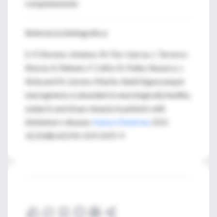
completamente.
Referencia bibliográfica:
E. P. Moreno-Jiménez, M. Flor-García, J. Terreros-
Roncal, A. Rábano, F. Cafini, N. Pallas-Bazarra, J.
Ávila and M. Llorens-Martín. Adult hippocampal
neurogenesis is abundant in neurologically healthy
subjects and drops sharply in patients with
Alzheimer’s disease.
Nature Medicine
. DOI:
10.1038/s41591-019-0375-9