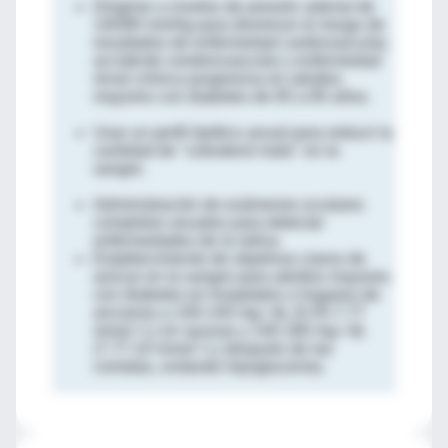
Dirigirse a niveles de presión arterial de
140/90 mmHg para disminuir el riesgo de
resultados de enfermedad cardiovascular,
accidente cerebrovascular y enfermedad
renal crónica progresiva en adultos
mayores con diabetes de 65 a 85 años.
Usar un perfil lipídico anual para reducir la
cantidad de "colesterol malo" en la
sangre.
Administración de exámenes oculares
completos anuales para detectar
enfermedades de la retina.
Establecimiento de objetivos claros de
azúcar en la sangre para adultos mayores
con diabetes en hospitales o hogares de
ancianos a 100-140 mg / dL (5.55-7.77
mmol / L) en ayunas y 140-180 mg / dL
(7.77-10 mmol / L) después de las
comidas, evitando hipoglucemia.