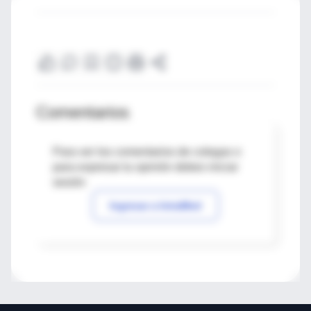
Comentarios
Para ver los comentarios de colegas o
para expresar tu opinión debes iniciar
sesión
Ingresar a IntraMed