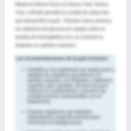
Medicina Mount Sinai en Nueva York, Nueva
York. LeRoith presidió el comité de redacción
que desarrolló la guía. "Nuestro marco prioriza
los objetivos de glucosa en sangre sobre la
prueba de hemoglobina A1c al controlar la
diabetes en adultos mayores".
Las recomendaciones de la guía incluyen:
Simplificar los regímenes de medicación y
adaptar los objetivos glucémicos en
adultos mayores con diabetes y deterioro
cognitivo (por ejemplo, demencia) para
mejorar el cumplimiento y prevenir las
complicaciones relacionadas con el
tratamiento.
Diseñar regímenes de diabetes
ambulatorios específicamente para
minimizar la hipoglucemia.