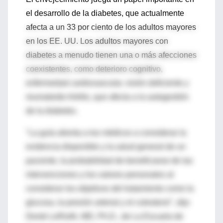
el desarrollo de la diabetes, que actualmente
afecta a un 33 por ciento de los adultos mayores
en los EE. UU. Los adultos mayores con
diabetes a menudo tienen una o más afecciones
coexistentes, como deterioro cognitivo,
enfermedad cardiovascular, visión deficiente y
reumatoide Artritis, que afecta a la autogestión
de la diabetes.
"La guía alienta a los médicos a considerar la
evidencia disponible y la salud general de un
paciente, la probabilidad de beneficiarse de las
intervenciones y los valores personales al
considerar los objetivos del tratamiento como la
glucosa, la presión arterial y el colesterol", dijo
Derek LeRoith, MD, Ph.D., de La Escuela de