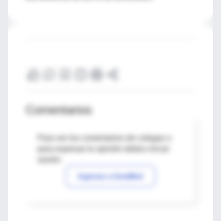
Comentarios
Para ver los comentarios de colegas o
para expresar tu opinión debes iniciar
sesión
Ingresar a IntraMed