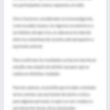
los participantes menos expuestos al ruido.
Otros factores considerados en la investigación,
como la edad, el peso, los ingresos económicos y
los hábitos de ejercicio, no alteraron la relación
entre la contaminación acústica del aeropuerto y
la presión arterial.
Para confirmar los resultados ya hay en marcha un
estudio más amplio de ámbito europeo que se
realiza en distintas ciudades.
Para los autores, es posible que el ruido constante
de los aviones sea una fuente de estrés crónico
para algunas personas, lo que a su vez conduce a
una elevación de las cifras tensionales.