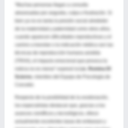
“Muchas personas llegan a consulta
atravesadas por angustia, culpa o frustración. Si
bien ya no es tanta la presión social alrededor
de la maternidad y paternidad como otros años,
cuando aparecen dificultades reproductivas y el
camino a transitar o la indicación médica son las
técnicas de reproducción humana asistida
(TRHA), el impacto emocional que provoca la
noticia no es menor” expresó la
Lic. Romina DI
Sciorno
, miembro del Equipo de Psicología de
Concebir.
Respecto de la posibilidad de la ovodonación,
los especialistas destacan que, gracias a los
avances científicos y tecnológicos, ofrece
actualmente excelentes tasas de embarazo y