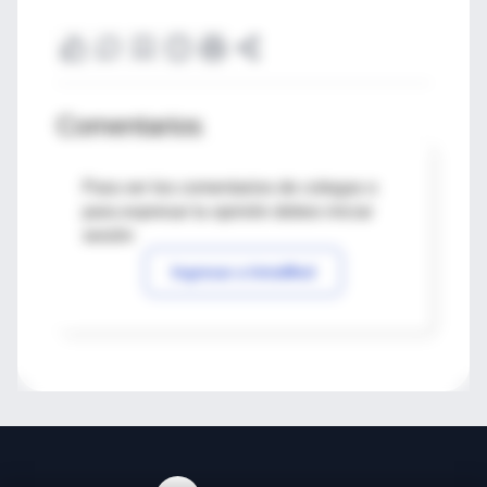
Comentarios
Para ver los comentarios de colegas o
para expresar tu opinión debes iniciar
sesión
Ingresar a IntraMed