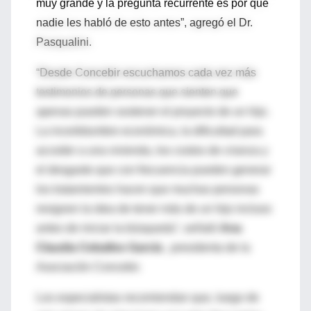
muy grande y la pregunta recurrente es por qué
nadie les habló de esto antes”, agregó el Dr.
Pasqualini.
“Desde Concebir escuchamos cada vez más
testimonios de personas que sienten que
apenas pueden sostener el proyecto de un hijo.
La incertidumbre económica, la dificultad para
acceder a una vivienda, los costos de crianza y
el desgaste que con frecuencia pueden generar
los tratamientos hacen que muchas personas
resignen la idea de tener más de un hijo incluso
antes de iniciar la búsqueda”, señaló
Ana
Claudia Ceballos García
, presidenta de la
Asociación Concebir.
Los especialistas recomiendan que, luego de