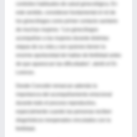
controles habituales de salud ginecológica. En
este sentido, consideran fundamental el rol de
los ginecólogos como primer contacto sanitario
de muchas mujeres. “Los ginecólogos
acompañan a las mujeres durante distintas
etapas de su vida y son quienes tienen la
enorme oportunidad de hablar de fertilidad antes
de que aparezcan las dificultades”, alertó el Dr.
Lorenzo.
Desde Concebir remarcan además la
importancia del acompañamiento emocional
durante todo el proceso reproductivo,
especialmente cuando las personas reciben
diagnósticos inesperados vinculados con la
fertilidad.