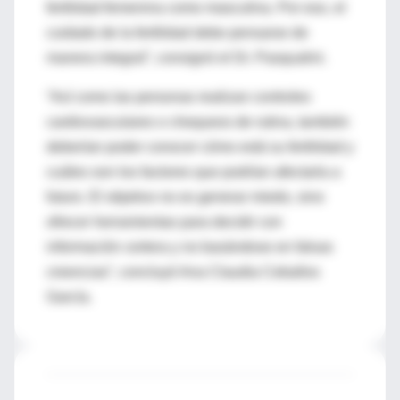
fertilidad femenina como masculina. Por eso, el
cuidado de la fertilidad debe pensarse de
manera integral”, consignó el Dr. Pasqualini.
“Así como las personas realizan controles
cardiovasculares o chequeos de rutina, también
deberían poder conocer cómo está su fertilidad y
cuáles son los factores que podrían afectarla a
futuro. El objetivo no es generar miedo, sino
ofrecer herramientas para decidir con
información certera y no basándose en falsas
creencias”, concluyó Ana Claudia Ceballos
García.