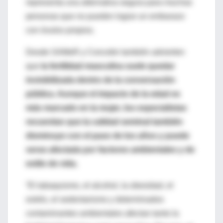
representa una alternativa segura para muchas
personas que no pueden lograr un embarazo
con óvulos propios.
Desde SAMeR y Concebir también advierten
que
la fertilidad masculina suele quedar
invisibilizada dentro de la conversación
pública. Aunque el impacto de la edad es
más marcado en la mujer, los especialistas
recuerdan que la calidad seminal también
disminuye con el paso de los años y puede
verse afectada por factores ambientales y de
estilo de vida.
“El tabaquismo, el alcohol, la obesidad, el
estrés, el sedentarismo y determinados
contaminantes ambientales afectan tanto la