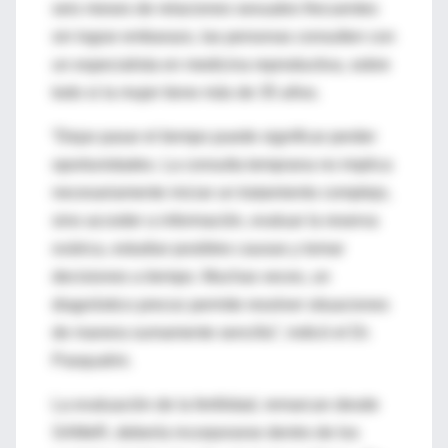
seis meses de relaciones sexuales frecuentes
sin lograr embarazo, las personas consulten con
un especialista en medicina reproductiva, sobre
todo si la mujer tiene más de 35 años.
“Dejar pasar el tiempo puede significar perder
oportunidades. La consulta temprana no implica
necesariamente iniciar un tratamiento complejo,
sino acceder a información, evaluar la reserva
ovárica, estudiar posibles causas y tomar
decisiones a tiempo. Muchas veces, un
diagnóstico precoz permite resolver situaciones
de manera sumamente sencilla”, indicó el Dr.
Pasqualini.
La evaluación de la fertilidad, remarcan desde
SAMeR, debería incorporarse dentro de los