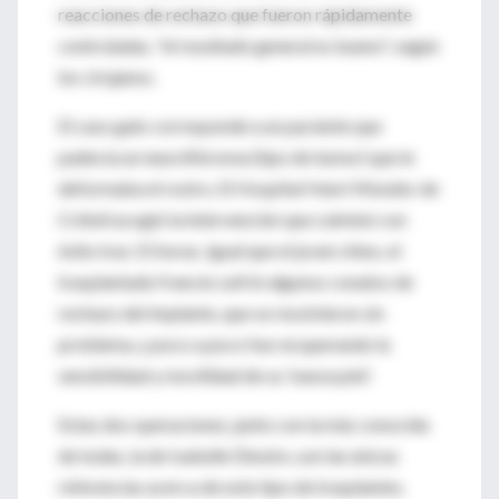
reacciones de rechazo que fueron rápidamente
controladas, "el resultado general es bueno", según
los cirujanos.
El caso galo corresponde a un paciente que
padecía un neurofibroma (tipo de tumor) que le
deformaba el rostro. El Hospital Henri Mondor de
Créteil acogió la intervención que culminó con
éxito tras 15 horas. Igual que el joven chino, el
trasplantado francés sufrió algunos conatos de
rechazo del implante, que se resolvieron sin
problema, y poco a poco fue recuperando la
sensibilidad y movilidad de su 'nueva piel'.
Estas dos operaciones, junto con la más conocida
de todas, la de Isabelle Dinoire, son las únicas
referencias acerca de este tipo de trasplantes.