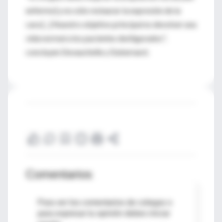
enfermo] y no sólo restaurar la expresión de la
cara [...] Nuestro objetivo principal es devolver una
vida normal a los pacientes desfigurados",
concluyen Devauchelle y Dubernard.
Comentarios
Para ver los comentarios de colegas o
para expresar tu opinión debes iniciar