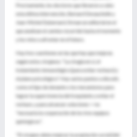
Precisamente, los doctores que llevaron a cabo
esta última intervención, Bernard Devauchelle y
Jean-Michel Dubernard, firman un editorial en el
que analizan el camino recurrido hasta el momento
y los retos a afrontar en el futuro.
Hay tres cuestiones en las que hay que mejorar,
según estos cirujanos: "La cirugía en sí, el
tratamiento inmunológico [para evitar rechazo] y
el plano psicológico". Hay varios puntos a discutir,
como el tipo de donante o los mecanismos para
lograr la supervivencia del trasplante y evitar el
rechazo, y para alcanzar soluciones <>es
"necesaria la cooperación de los tres equipos
quirúrgicos".
"El cirujano debe mejorar la aceptación social [del