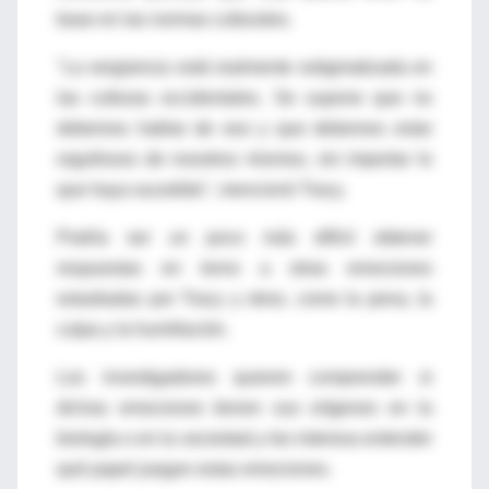
base en las normas culturales.
"La vergüenza está realmente estigmatizada en
las culturas occidentales. Se supone que no
debemos hablar de eso y que debemos estar
orgullosos de nosotros mismos, sin importar lo
que haya sucedido", mencionó Tracy.
Podría ser un poco más difícil obtener
respuestas en torno a otras emociones
estudiadas por Tracy y otros, como la pena, la
culpa y la humillación.
Los investigadores quieren comprender si
dichas emociones tienen sus orígenes en la
biología o en la sociedad y les interesa entender
qué papel juegan estas emociones.