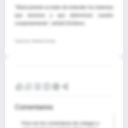
"Básicamente es tratar de entender los sistemas
que tenemos y que determinan nuestro
comportamiento", señaló DeSteno.
(Traducción: Gabriela Cornejo)
Comentarios
Para ver los comentarios de colegas o