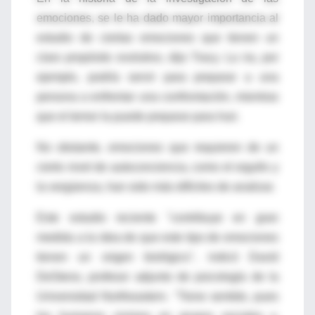
emociones, se le ha dado mayor importancia al
estudio de ciertas emociones que tienen un
claro propósito evolutivo, dijo Tracy. La ira, por
ejemplo, podría servir para preparar a una
persona a enfrentar una confrontación, mientras
que el temor la puede preparar para huir.
No obstante, emociones que requieren de un
cierto nivel de autoconciencia, como el orgullo y
la vergüenza, han sido más difíciles de analizar.
Este estudio reciente "contribuye en gran
medida a la idea de que este tipo de emociones
tienen un origen biológico", indicó David
DeSteno, profesor adjunto de psicología de la
Universidad Northeastern. ''Tiene sentido, pues