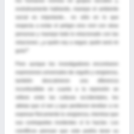
los humanos vivimos en grupos sociales y,
evolutivamente hablando, manejar el ambiente
social es importante... no sólo en lo que
respecta a evitar el peligro sino vivir con otras
personas y manejar todo lo relacionado con las
relaciones: ¿a quién voy a seguir, quién será mi
guía?"
Pero aunque los investigadores encontraron
expresiones universales de orgullo y vergüenza,
también descubrieron una diferencia
inconfundible en cuanto a la represión se
refiere: entre las culturas occidentales, los
atletas que sí ven y que perdieron tendían a no
expresar físicamente la vergüenza, mientras que
sus contrapartes invidentes sí lo hacían. Los
científicos piensan que esto podría tener su