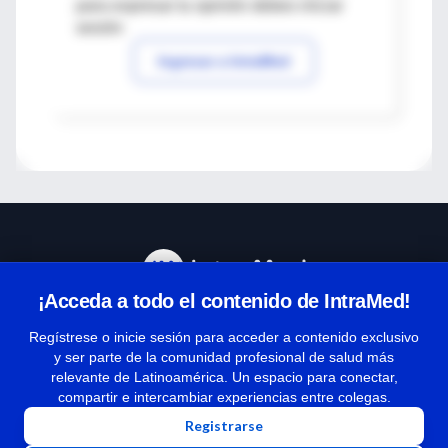
para expresar tu opinión debes iniciar
sesión
Ingresar a IntraMed
¡Acceda a todo el contenido de IntraMed!
Centro de Ayuda
Regístrese o inicie sesión para acceder a contenido exclusivo
y ser parte de la comunidad profesional de salud más
relevante de Latinoamérica. Un espacio para conectar,
Términos y condiciones
compartir e intercambiar experiencias entre colegas.
| Políticas de privacidad
Registrarse
| Todos los derechos reservados | Copyright 1997-2026